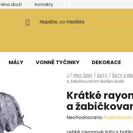
měna zboží
Kontakty
Kancelář a ateliér
Blog
MÁLY
VONNÉ TYČINKY
DEKORACE
Domů
/
PRO ŽENY
/
ŠATY
/
ŠATY S K
a žabičkovaním Batika šedé
Krátké rayon
a žabičkova
Průměrné
Neohodnoceno
Podrobnosti
hodnocení
Lehké rayonové šaty s batik