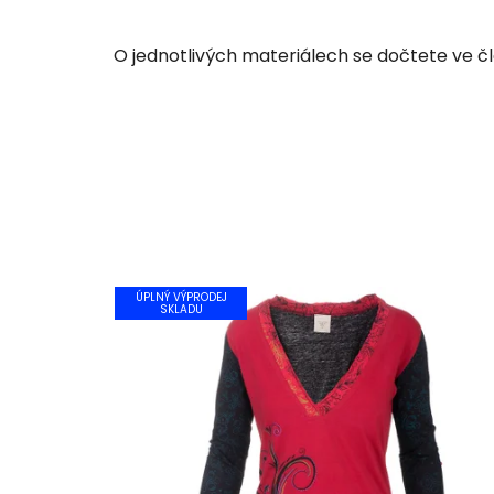
O jednotlivých materiálech se dočtete ve č
ÚPLNÝ VÝPRODEJ
SKLADU