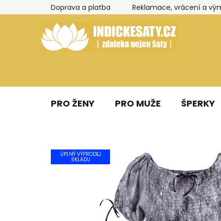
Přejít
Doprava a platba
Reklamace, vrácení a vý
na
obsah
PRO ŽENY
PRO MUŽE
ŠPERKY
ÚPLNÝ VÝPRODEJ
SKLADU