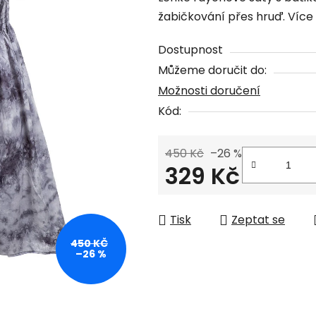
produktu
žabičkování přes hruď. Více 
je
0,0
Dostupnost
z
Můžeme doručit do:
5
Možnosti doručení
hvězdiček.
Kód:
450 Kč
–26 %
329 Kč
Měrná cena:
Tisk
Zeptat se
450 KČ
–26 %