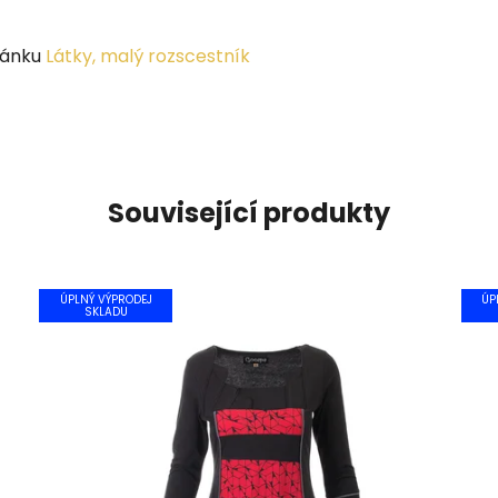
lánku
Látky, malý rozscestník
Související produkty
ÚPLNÝ VÝPRODEJ
ÚP
SKLADU