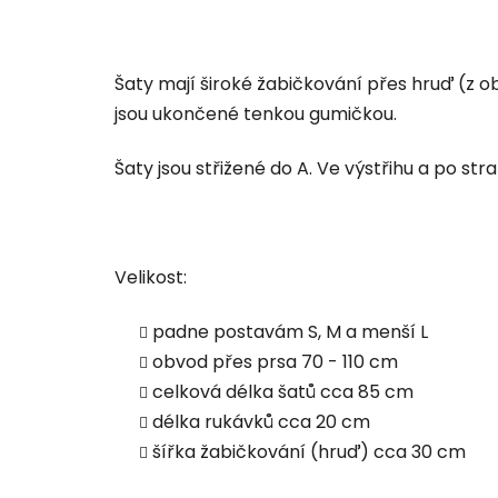
Šaty mají široké žabičkování přes hruď (z ob
jsou ukončené tenkou gumičkou.
Šaty jsou střižené do A. Ve výstřihu a po str
Velikost:
padne postavám S, M a menší L
obvod přes prsa 70 - 110 cm
celková délka šatů cca 85 cm
délka rukávků cca 20 cm
šířka žabičkování (hruď) cca 30 cm