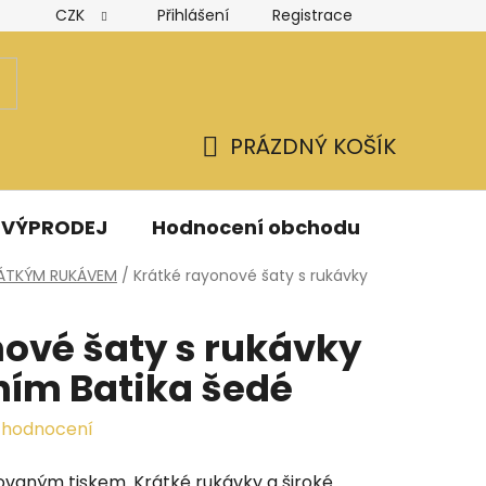
CZK
Přihlášení
Registrace
Hodnocení obchodu
Obchodní podmínky
Podmínk
PRÁZDNÝ KOŠÍK
NÁKUPNÍ
KOŠÍK
VÝPRODEJ
Hodnocení obchodu
Kontak
RÁTKÝM RUKÁVEM
/
Krátké rayonové šaty s rukávky
ové šaty s rukávky
ním Batika šedé
 hodnocení
ovaným tiskem. Krátké rukávky a široké