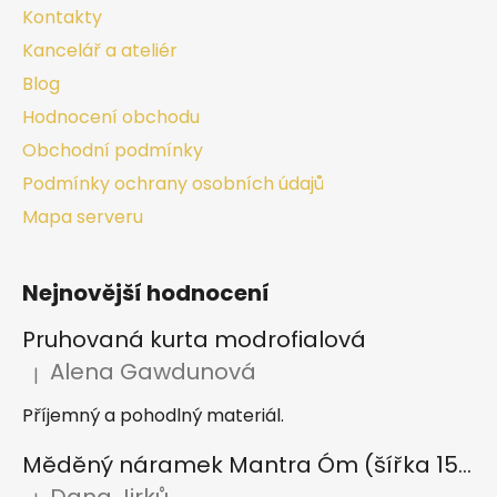
Kontakty
Kancelář a ateliér
Blog
Hodnocení obchodu
Obchodní podmínky
Podmínky ochrany osobních údajů
Mapa serveru
Nejnovější hodnocení
Pruhovaná kurta modrofialová
Alena Gawdunová
|
Hodnocení produktu je 5 z 5 hvězdiček.
Příjemný a pohodlný materiál.
Měděný náramek Mantra Óm (šířka 15 mm)