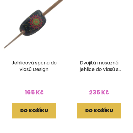
Jehlicová spona do
Dvojitá mosazná
vlasů Design
jehlice do vlasů s
minerálem
165 Kč
235 Kč
DO KOŠÍKU
DO KOŠÍKU