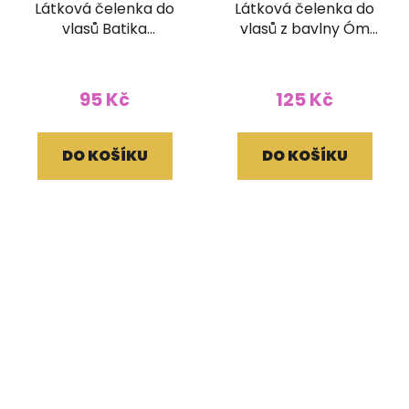
Látková čelenka do
Látková čelenka do
vlasů Batika
vlasů z bavlny Óm
zelenožlutá
modrá
95 Kč
125 Kč
DO KOŠÍKU
DO KOŠÍKU