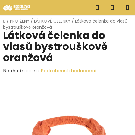
Přejít
Hledat
NÁKUP
na
obsah
KOŠÍK
Domů
/
PRO ŽENY
/
LÁTKOVÉ ČELENKY
/
Látková čelenka do vlasů
bystrouškově oranžová
Látková čelenka do
vlasů bystrouškově
oranžová
Průměrné
Neohodnoceno
Podrobnosti hodnocení
hodnocení
produktu
je
0,0
z
5
hvězdiček.