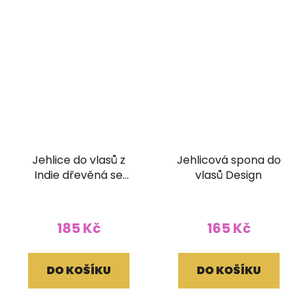
Jehlice do vlasů z
Jehlicová spona do
Indie dřevěná se
vlasů Design
zrcátky
185 Kč
165 Kč
DO KOŠÍKU
DO KOŠÍKU