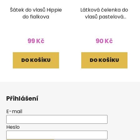
Šátek do vlasů Hippie
Látková čelenka do
do fialkova
vlasů pastelová
tyrkysová
99 Kč
90 Kč
DO KOŠÍKU
DO KOŠÍKU
Z
á
Přihlášení
p
a
E-mail
t
í
Heslo