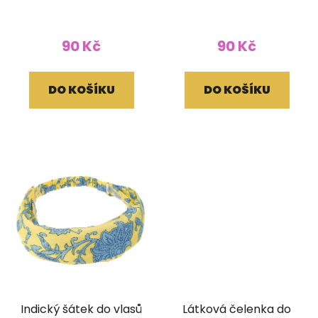
růžový
žlutohnědý
90 Kč
90 Kč
DO KOŠÍKU
DO KOŠÍKU
Indický šátek do vlasů
Látková čelenka do