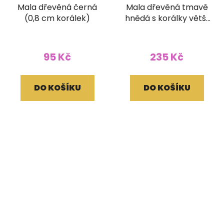
Mala dřevěná černá
Mala dřevěná tmavě
(0,8 cm korálek)
hnědá s korálky větší
(10 mm korálek)
95 Kč
235 Kč
DO KOŠÍKU
DO KOŠÍKU