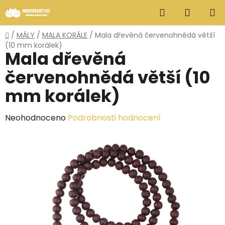
Přejít
Hledat
NÁKUP
na
obsah
KOŠÍK
Domů
/
MÁLY
/
MALA KORÁLE
/
Mala dřevěná červenohnědá větší
(10 mm korálek)
Mala dřevěná
červenohnědá větší (10
mm korálek)
Průměrné
Neohodnoceno
Podrobnosti hodnocení
hodnocení
produktu
je
0,0
z
5
hvězdiček.