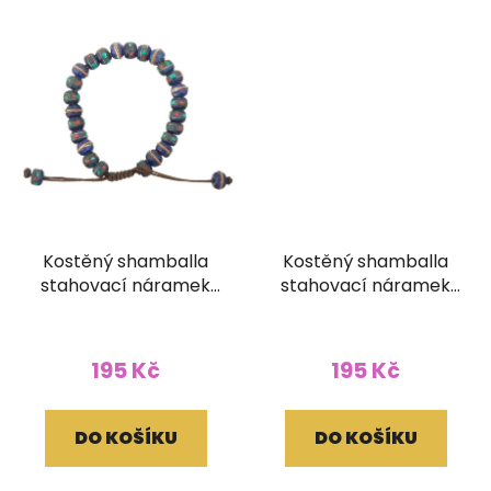
Kostěný shamballa
Kostěný shamballa
stahovací náramek
stahovací náramek
vykládaný
vykládaný žlutý
tmavomodrý
195 Kč
195 Kč
DO KOŠÍKU
DO KOŠÍKU