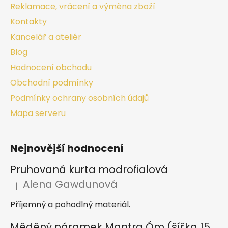
Reklamace, vrácení a výměna zboží
Kontakty
Kancelář a ateliér
Blog
Hodnocení obchodu
Obchodní podmínky
Podmínky ochrany osobních údajů
Mapa serveru
Nejnovější hodnocení
Pruhovaná kurta modrofialová
Alena Gawdunová
|
Hodnocení produktu je 5 z 5 hvězdiček.
Příjemný a pohodlný materiál.
Měděný náramek Mantra Óm (šířka 15 mm)