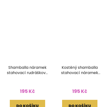
Shamballa náramek
Kostěný shamballa
stahovací rudráškový
stahovací náramek
hlazený s korálkem (6
vykládaný světlý
mm)
195 Kč
195 Kč
DO KOŠÍKU
DO KOŠÍKU