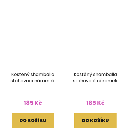
Kostěný shamballa
Kostěný shamballa
stahovací náramek
stahovací náramek
černobílý Óm
černobílý Jina a Jang
185 Kč
185 Kč
DO KOŠÍKU
DO KOŠÍKU