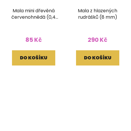
Mala mini dřevěná
Mala z hlazených
červenohnědá (0,4
rudrášků (8 mm)
cm korálek)
85 Kč
290 Kč
DO KOŠÍKU
DO KOŠÍKU