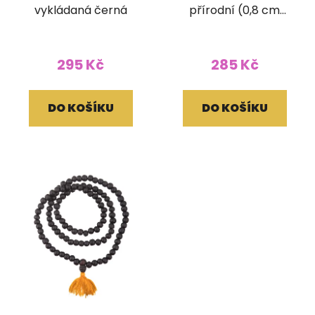
vykládaná černá
přírodní (0,8 cm
korálek)
295 Kč
285 Kč
DO KOŠÍKU
DO KOŠÍKU