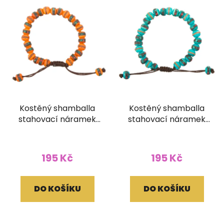
Kostěný shamballa
Kostěný shamballa
stahovací náramek
stahovací náramek
vykládaný oranžový
vykládaný tyrkysový
195 Kč
195 Kč
DO KOŠÍKU
DO KOŠÍKU