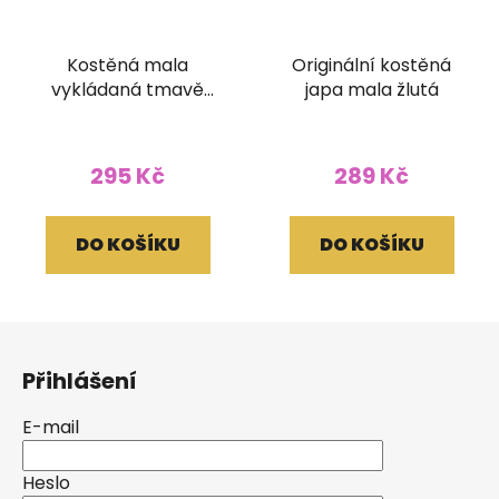
Kostěná mala
Originální kostěná
vykládaná tmavě
japa mala žlutá
modrá
295 Kč
289 Kč
DO KOŠÍKU
DO KOŠÍKU
Z
á
Přihlášení
p
a
E-mail
t
í
Heslo