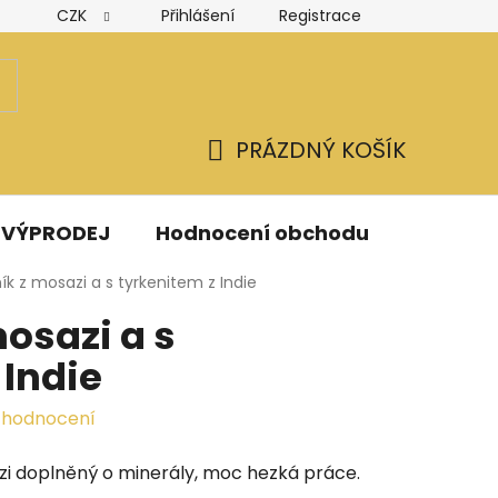
CZK
Přihlášení
Registrace
Hodnocení obchodu
Obchodní podmínky
Podmínk
PRÁZDNÝ KOŠÍK
NÁKUPNÍ
KOŠÍK
VÝPRODEJ
Hodnocení obchodu
Kontak
k z mosazi a s tyrkenitem z Indie
osazi a s
 Indie
 hodnocení
zi doplněný o minerály, moc hezká práce.