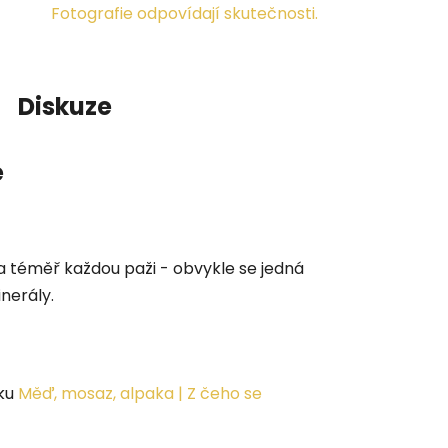
Fotografie odpovídají skutečnosti.
Diskuze
e
na téměř každou paži - obvykle se jedná
inerály.
nku
Měď, mosaz, alpaka | Z čeho se