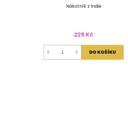
Nákotník z Indie
225 Kč
DO KOŠÍKU