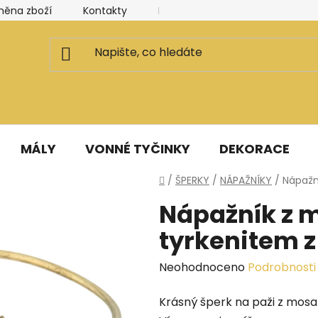
měna zboží
Kontakty
Kancelář a ateliér
Blog
MÁLY
VONNÉ TYČINKY
DEKORACE
Domů
/
ŠPERKY
/
NÁPAŽNÍKY
/
Nápažní
Nápažník z m
tyrkenitem z
Průměrné
Neohodnoceno
Podrobnosti
hodnocení
Krásný šperk na paži z mosa
produktu