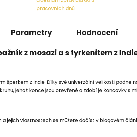
Odesílám zpravidla do 3
pracovních dnů.
Parametry
Hodnocení
ažník z mosazi a s tyrkenitem z Indi
m šperkem z Indie. Díky své univerzální velikosti padne 
o kruhu, jehož konce jsou otevřené a zdobí je koncovky s m
 a jejich vlastnostech se můžete dočíst v blogovém člá