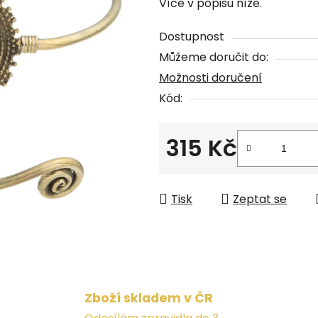
Více v popisu níže.
je
0,0
Dostupnost
z
Můžeme doručit do:
5
Možnosti doručení
hvězdiček.
Kód:
315 Kč
Měrná cena:
Tisk
Zeptat se
Zboží skladem v ČR