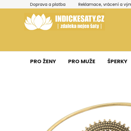
Přejít
Doprava a platba
Reklamace, vrácení a vý
na
obsah
PRO ŽENY
PRO MUŽE
ŠPERKY