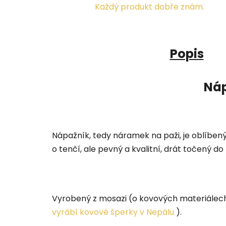
Každý produkt dobře znám.
Popis
Náp
Nápažník, tedy náramek na paži, je oblíbený
o tenčí, ale pevný a kvalitní, drát točený d
Vyrobený z mosazi (o kovových materiálech
vyrábí kovové šperky v Nepálu
).