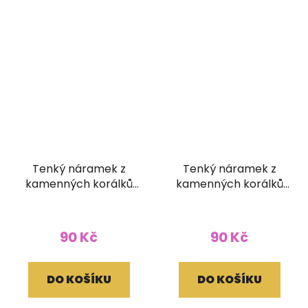
Tenký náramek z
Tenký náramek z
kamenných korálků
kamenných korálků
barva zelený tyrkys
barva modrý tyrkys
90 Kč
90 Kč
DO KOŠÍKU
DO KOŠÍKU