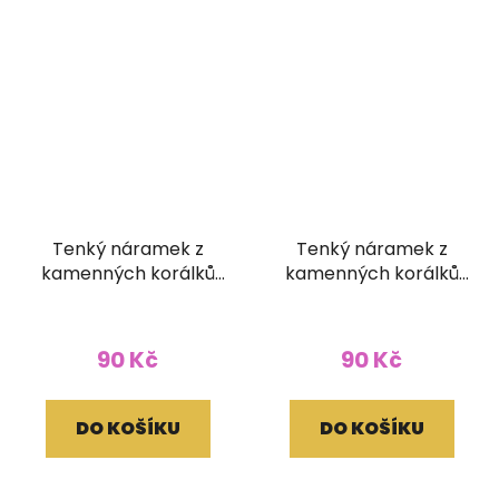
Tenký náramek z
Tenký náramek z
kamenných korálků
kamenných korálků
barva korál
barva lapis
90 Kč
90 Kč
DO KOŠÍKU
DO KOŠÍKU