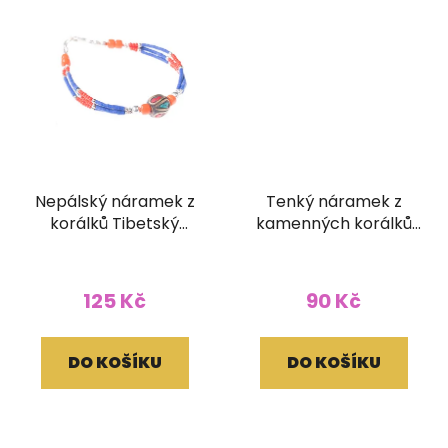
Nepálský náramek z
Tenký náramek z
korálků Tibetský
kamenných korálků
korálek
zelený
125 Kč
90 Kč
DO KOŠÍKU
DO KOŠÍKU