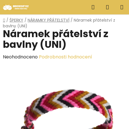
Přejít
Hledat
NÁKUP
na
obsah
KOŠÍK
Domů
/
ŠPERKY
/
NÁRAMKY PŘÁTELSTVÍ
/
Náramek přátelství z
bavlny (UNI)
Náramek přátelství z
bavlny (UNI)
Průměrné
Neohodnoceno
Podrobnosti hodnocení
hodnocení
produktu
je
0,0
z
5
hvězdiček.