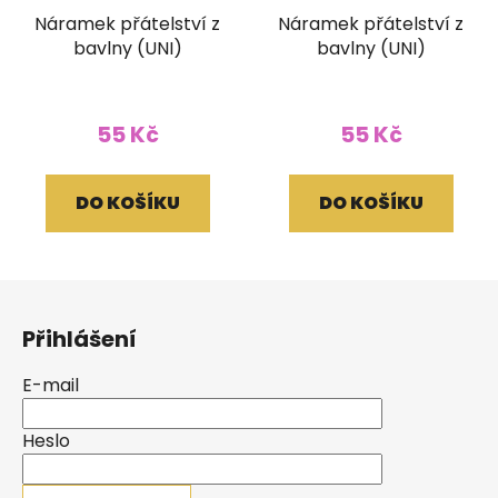
Náramek přátelství z
Náramek přátelství z
bavlny (UNI)
bavlny (UNI)
55 Kč
55 Kč
DO KOŠÍKU
DO KOŠÍKU
Z
á
Přihlášení
p
a
E-mail
t
í
Heslo