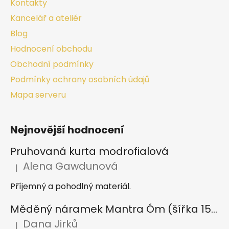
Kontakty
Kancelář a ateliér
Blog
Hodnocení obchodu
Obchodní podmínky
Podmínky ochrany osobních údajů
Mapa serveru
Nejnovější hodnocení
Pruhovaná kurta modrofialová
Alena Gawdunová
|
Hodnocení produktu je 5 z 5 hvězdiček.
Příjemný a pohodlný materiál.
Měděný náramek Mantra Óm (šířka 15 mm)
Dana Jirků
|