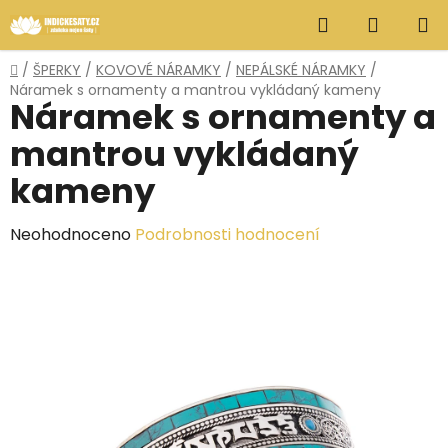
Přejít
Hledat
NÁKUP
na
obsah
KOŠÍK
Domů
/
ŠPERKY
/
KOVOVÉ NÁRAMKY
/
NEPÁLSKÉ NÁRAMKY
/
Náramek s ornamenty a mantrou vykládaný kameny
Náramek s ornamenty a
mantrou vykládaný
kameny
Průměrné
Neohodnoceno
Podrobnosti hodnocení
hodnocení
produktu
je
0,0
z
5
hvězdiček.