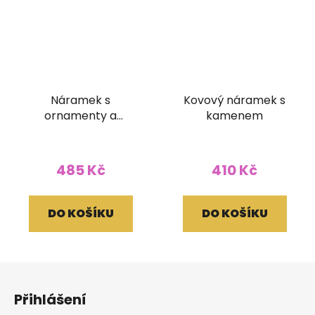
Náramek s
Kovový náramek s
ornamenty a
kamenem
mantrou vykládaný
kameny
485 Kč
410 Kč
DO KOŠÍKU
DO KOŠÍKU
Z
á
Přihlášení
p