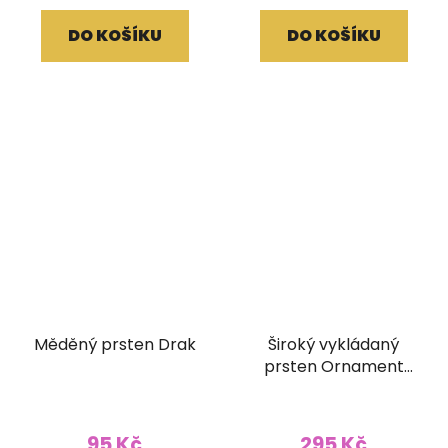
DO KOŠÍKU
DO KOŠÍKU
Měděný prsten Drak
Široký vykládaný
prsten Ornament
velikost UNI
95 Kč
295 Kč