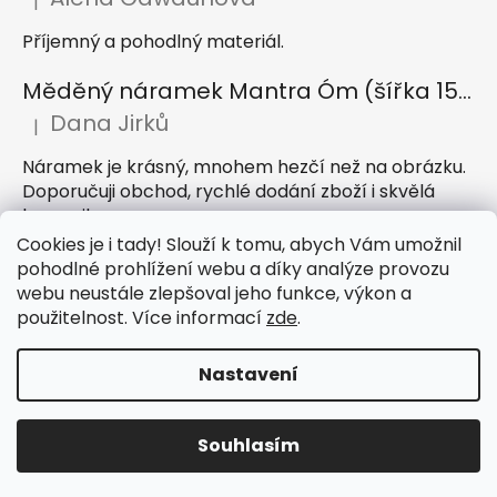
|
Hodnocení produktu je 5 z 5 hvězdiček.
Příjemný a pohodlný materiál.
Měděný náramek Mantra Óm (šířka 15 mm)
Dana Jirků
|
Hodnocení produktu je 5 z 5 hvězdiček.
Náramek je krásný, mnohem hezčí než na obrázku.
Doporučuji obchod, rychlé dodání zboží i skvělá
komunikace
Cookies je i tady! Slouží k tomu, abych Vám umožnil
Indický sárong z rayonu Nazar světle modrý
pohodlné prohlížení webu a díky analýze provozu
webu neustále zlepšoval jeho funkce, výkon a
Petra Hejátková
|
Hodnocení produktu je 5 z 5 hvězdiček.
použitelnost. Více informací
zde
.
Příjemný sárong, krásná barva
Nastavení
Vytvořil Shoptet
Souhlasím
Copyright 2026
IndickeSaty.cz
. Všechna práva
vyhrazena.