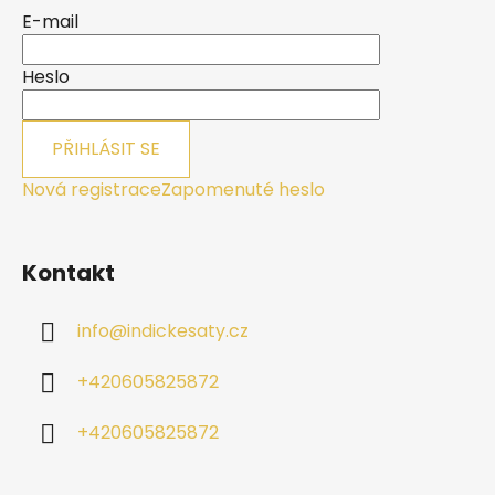
a
E-mail
t
í
Heslo
PŘIHLÁSIT SE
Nová registrace
Zapomenuté heslo
Kontakt
info
@
indickesaty.cz
+420605825872
+420605825872