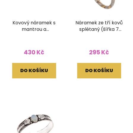
Kovový náramek s
Náramek ze tří kovů
mantrou a
splétaný (šířka 7
ornamenty
mm)
430 Kč
295 Kč
DO KOŠÍKU
DO KOŠÍKU