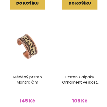
DO KOŠÍKU
DO KOŠÍKU
Měděný prsten
Prsten z alpaky
Mantra Óm
Ornament velikost
UNI
145 Kč
105 Kč