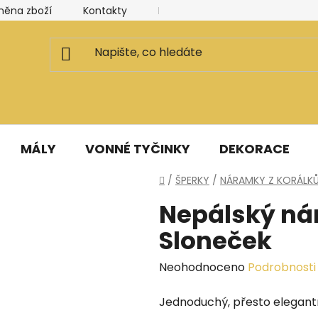
měna zboží
Kontakty
Kancelář a ateliér
Blog
MÁLY
VONNÉ TYČINKY
DEKORACE
Domů
/
ŠPERKY
/
NÁRAMKY Z KORÁLK
Nepálský ná
Sloneček
Průměrné
Neohodnoceno
Podrobnosti
hodnocení
Jednoduchý, přesto elegantní
produktu