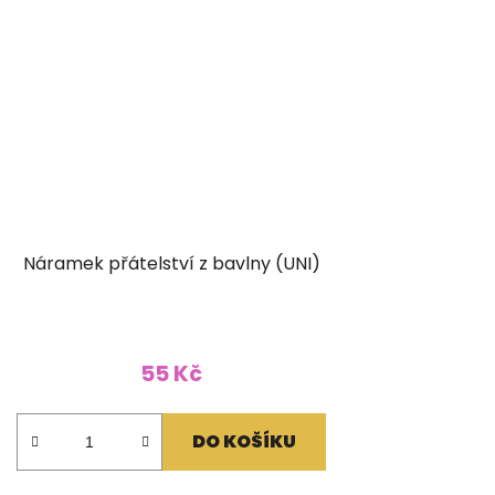
Náramek přátelství z bavlny (UNI)
55 Kč
DO KOŠÍKU