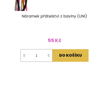
Náramek přátelství z bavlny (UNI)
55 Kč
DO KOŠÍKU