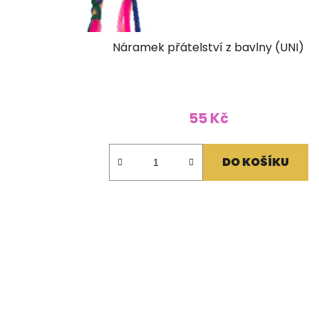
Náramek přátelství z bavlny (UNI)
55 Kč
DO KOŠÍKU