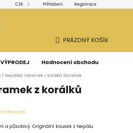
CZK
Přihlášení
Registrace
Hodnocení obchodu
Obchodní podmínky
Podmínk
PRÁZDNÝ KOŠÍK
NÁKUPNÍ
KOŠÍK
VÝPRODEJ
Hodnocení obchodu
Kontak
Ů
/
Nepálský náramek z korálků Sloneček
ramek z korálků
 hodnocení
 a působivý. Originální kousek z Nepálu.