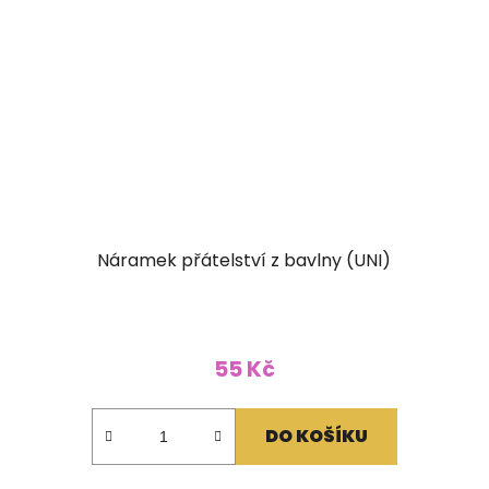
Náramek přátelství z bavlny (UNI)
55 Kč
DO KOŠÍKU