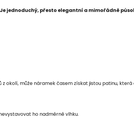
Je jednoduchý, přesto elegantní a mimořádně půso
vů z okolí, může náramek časem získat jistou patinu, kter
evystavovat ho nadměrně vlhku.