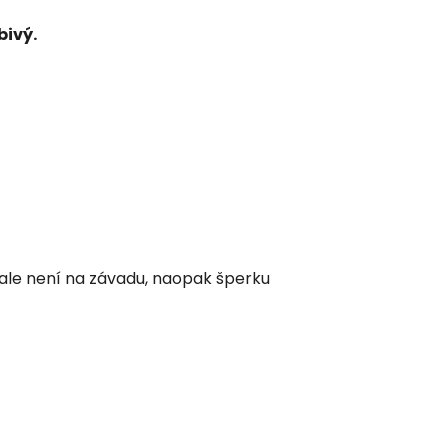
bivý.
á ale není na závadu, naopak šperku