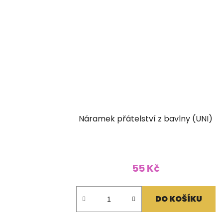
Náramek přátelství z bavlny (UNI)
55 Kč
DO KOŠÍKU