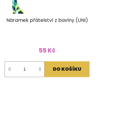
Náramek přátelství z bavlny (UNI)
55 Kč
DO KOŠÍKU