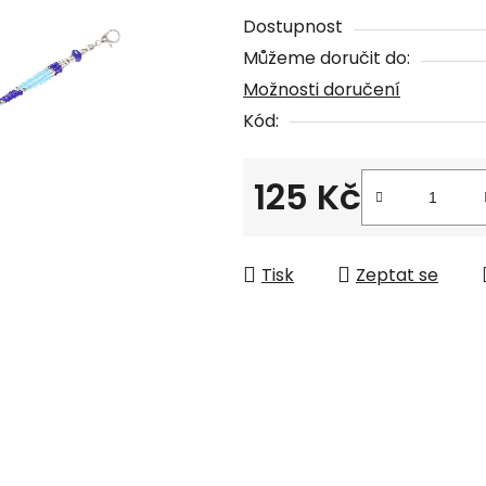
je
Dostupnost
0,0
Můžeme doručit do:
z
Možnosti doručení
5
Kód:
hvězdiček.
125 Kč
Měrná cena:
Tisk
Zeptat se