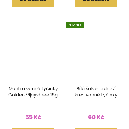
5,0
z
5
hvězdiček.
NOVINKA
Mantra vonné tyčinky
Bílá šalvěj a dračí
Golden Vijayshree 15g
krev vonné tyčinky
Ethnic Vibec 15g
55 Kč
60 Kč