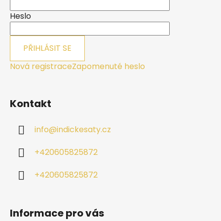
t
í
Heslo
PŘIHLÁSIT SE
Nová registrace
Zapomenuté heslo
Kontakt
info
@
indickesaty.cz
+420605825872
+420605825872
Informace pro vás