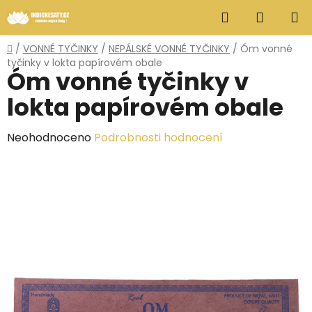
Přejít
Hledat
NÁKUP
na
obsah
KOŠÍK
Domů
/
VONNÉ TYČINKY
/
NEPÁLSKÉ VONNÉ TYČINKY
/
Óm vonné
tyčinky v lokta papírovém obale
Óm vonné tyčinky v
lokta papírovém obale
Průměrné
Neohodnoceno
Podrobnosti hodnocení
hodnocení
produktu
je
0,0
z
5
hvězdiček.