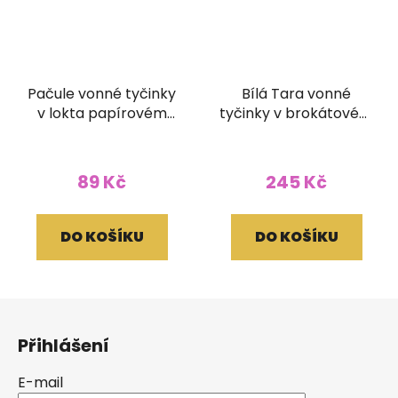
Pačule vonné tyčinky
Bílá Tara vonné
v lokta papírovém
tyčinky v brokátovém
obale
pouzdře (bez dřívka)
89 Kč
245 Kč
DO KOŠÍKU
DO KOŠÍKU
Z
á
Přihlášení
p
a
E-mail