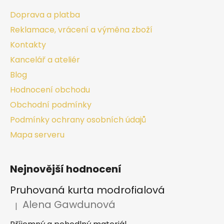
Doprava a platba
Reklamace, vrácení a výměna zboží
Kontakty
Kancelář a ateliér
Blog
Hodnocení obchodu
Obchodní podmínky
Podmínky ochrany osobních údajů
Mapa serveru
Nejnovější hodnocení
Pruhovaná kurta modrofialová
Alena Gawdunová
|
Hodnocení produktu je 5 z 5 hvězdiček.