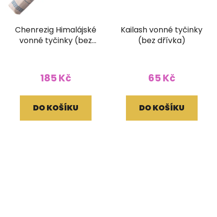
Chenrezig Himalájské
Kailash vonné tyčinky
vonné tyčinky (bez
(bez dřívka)
dřívka)
185 Kč
65 Kč
DO KOŠÍKU
DO KOŠÍKU