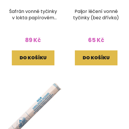
Šafrán vonné tyčinky
Paljor léčení vonné
v lokta papírovém
tyčinky (bez dřívka)
obale
89 Kč
65 Kč
DO KOŠÍKU
DO KOŠÍKU