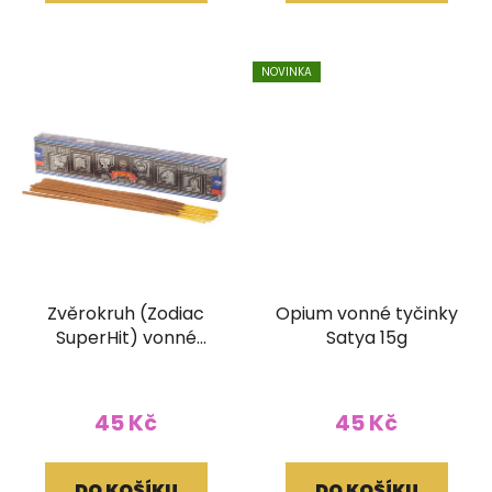
NOVINKA
Zvěrokruh (Zodiac
Opium vonné tyčinky
SuperHit) vonné
Satya 15g
tyčinky Satya 15g
Průměrné
hodnocení
45 Kč
45 Kč
produktu
je
DO KOŠÍKU
DO KOŠÍKU