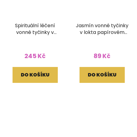
Spirituální léčení
Jasmín vonné tyčinky
vonné tyčinky v
v lokta papírovém
brokátovém pouzdře
obale
(bez dřívka)
245 Kč
89 Kč
DO KOŠÍKU
DO KOŠÍKU