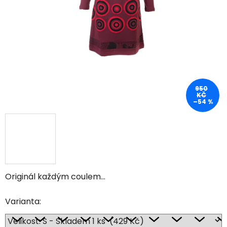
950
KČ
–54 %
Originál každým coulem...
Varianta: