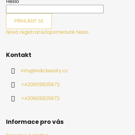
í
Heslo
PŘIHLÁSIT SE
Nová registrace
Zapomenuté heslo
Kontakt
info
@
indickesaty.cz
+420605825872
+420605825872
Informace pro vás