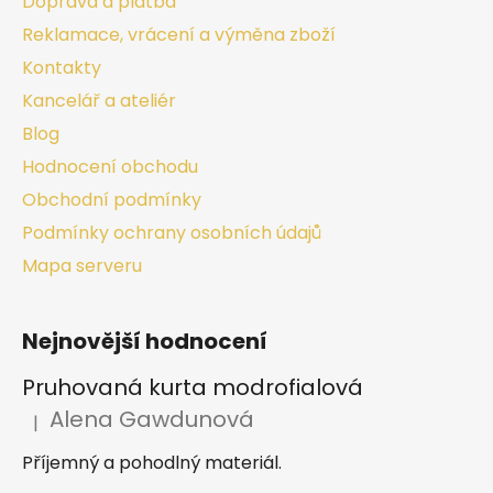
Doprava a platba
Reklamace, vrácení a výměna zboží
Kontakty
Kancelář a ateliér
Blog
Hodnocení obchodu
Obchodní podmínky
Podmínky ochrany osobních údajů
Mapa serveru
Nejnovější hodnocení
Pruhovaná kurta modrofialová
Alena Gawdunová
|
Hodnocení produktu je 5 z 5 hvězdiček.
Příjemný a pohodlný materiál.