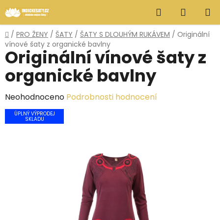
Přejít
Hledat
NÁKUP
na
obsah
KOŠÍK
Domů
/
PRO ŽENY
/
ŠATY
/
ŠATY S DLOUHÝM RUKÁVEM
/
Originální
vínové šaty z organické bavlny
Originální vínové šaty z
organické bavlny
Průměrné
Neohodnoceno
Podrobnosti hodnocení
hodnocení
ÚPLNÝ VÝPRODEJ
SKLADU
produktu
je
0,0
z
5
hvězdiček.