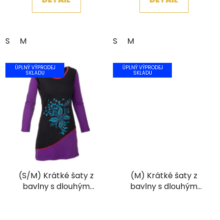
S
M
S
M
ÚPLNÝ VÝPRODEJ
ÚPLNÝ VÝPRODEJ
SKLADU
SKLADU
(S/M) Krátké šaty z
(M) Krátké šaty z
bavlny s dlouhým
bavlny s dlouhým
rukávem a výšivkou
rukávem a flitry černé
černofialové