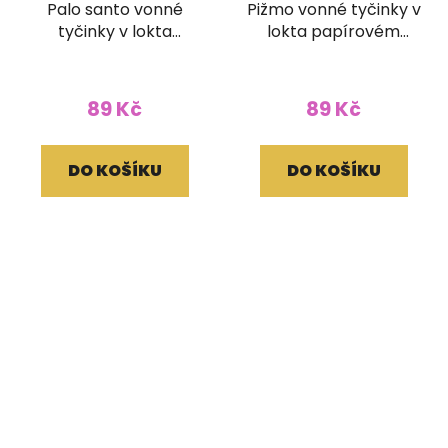
Palo santo vonné
Pižmo vonné tyčinky v
tyčinky v lokta
lokta papírovém
papírovém obale
obale
89 Kč
89 Kč
DO KOŠÍKU
DO KOŠÍKU