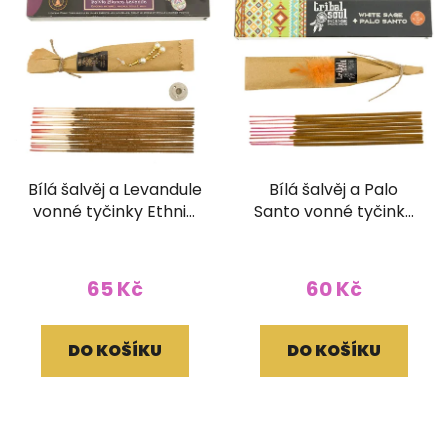
Bílá šalvěj a Levandule
Bílá šalvěj a Palo
vonné tyčinky Ethnic
Santo vonné tyčinky
Vibes 15g se
Tribal soul 15g
stojánkem
65 Kč
60 Kč
DO KOŠÍKU
DO KOŠÍKU