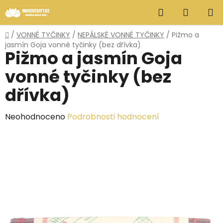
Přejít
Hledat
NÁKUP
na
obsah
KOŠÍK
Domů
/
VONNÉ TYČINKY
/
NEPÁLSKÉ VONNÉ TYČINKY
/
Pižmo a
jasmín Goja vonné tyčinky (bez dřívka)
Pižmo a jasmín Goja
vonné tyčinky (bez
dřívka)
Průměrné
Neohodnoceno
Podrobnosti hodnocení
hodnocení
produktu
je
0,0
z
5
hvězdiček.