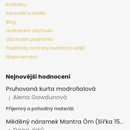
Kontakty
Kancelář a ateliér
Blog
Hodnocení obchodu
Obchodní podmínky
Podmínky ochrany osobních údajů
Mapa serveru
Nejnovější hodnocení
Pruhovaná kurta modrofialová
Alena Gawdunová
|
Hodnocení produktu je 5 z 5 hvězdiček.
Příjemný a pohodlný materiál.
Měděný náramek Mantra Óm (šířka 15 mm)