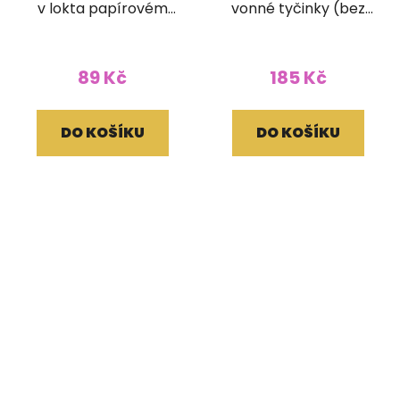
v lokta papírovém
vonné tyčinky (bez
obale
dřívka)
89 Kč
185 Kč
DO KOŠÍKU
DO KOŠÍKU