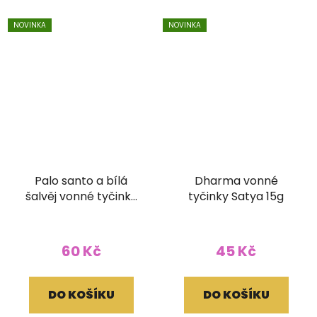
NOVINKA
NOVINKA
Palo santo a bílá
Dharma vonné
šalvěj vonné tyčinky
tyčinky Satya 15g
Ethnic Vibec 15g
60 Kč
45 Kč
DO KOŠÍKU
DO KOŠÍKU