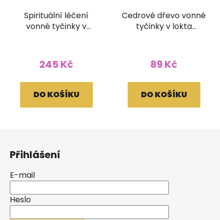
Spirituální léčení
Cedrové dřevo vonné
vonné tyčinky v
tyčinky v lokta
brokátovém pouzdře
papírovém obale
(bez dřívka)
245 Kč
89 Kč
DO KOŠÍKU
DO KOŠÍKU
Z
á
Přihlášení
p
a
E-mail
t
í
Heslo