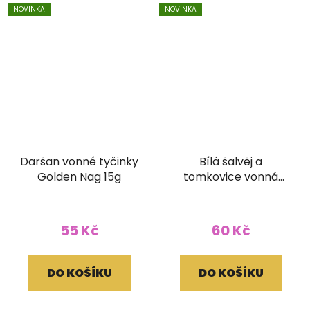
NOVINKA
NOVINKA
Daršan vonné tyčinky
Bílá šalvěj a
Golden Nag 15g
tomkovice vonná
vonné tyčinky Ethnic
Vibec 15g
55 Kč
60 Kč
DO KOŠÍKU
DO KOŠÍKU