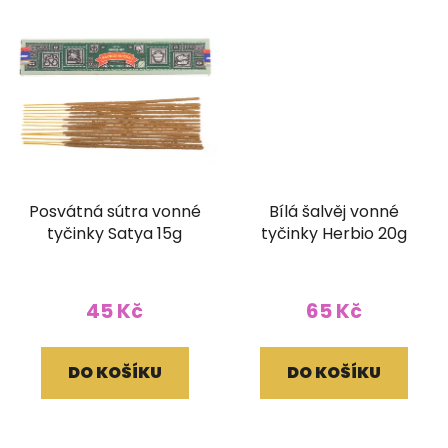
Posvátná sútra vonné
Bílá šalvěj vonné
tyčinky Satya 15g
tyčinky Herbio 20g
45 Kč
65 Kč
DO KOŠÍKU
DO KOŠÍKU