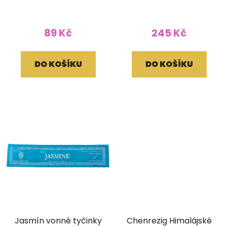
obale
pouzdře (bez dřívka)
89 Kč
245 Kč
DO KOŠÍKU
DO KOŠÍKU
Jasmín vonné tyčinky
Chenrezig Himalájské