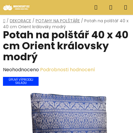
Přejít
Hledat
NÁKUP
na
obsah
KOŠÍK
Domů
/
DEKORACE
/
POTAHY NA POLŠTÁŘE
/
Potah na polštář 40 x
40 cm Orient královsky modrý
Potah na polštář 40 x 40
cm Orient královsky
modrý
Průměrné
Neohodnoceno
Podrobnosti hodnocení
hodnocení
ÚPLNÝ VÝPRODEJ
SKLADU
produktu
je
0,0
z
5
hvězdiček.