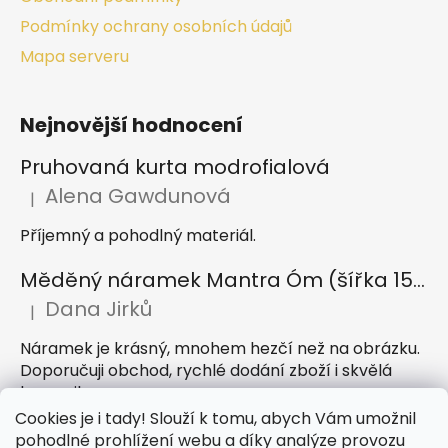
Podmínky ochrany osobních údajů
Mapa serveru
Nejnovější hodnocení
Pruhovaná kurta modrofialová
Alena Gawdunová
|
Hodnocení produktu je 5 z 5 hvězdiček.
Příjemný a pohodlný materiál.
Měděný náramek Mantra Óm (šířka 15 mm)
Dana Jirků
|
Hodnocení produktu je 5 z 5 hvězdiček.
Náramek je krásný, mnohem hezčí než na obrázku.
Doporučuji obchod, rychlé dodání zboží i skvělá
komunikace
Cookies je i tady! Slouží k tomu, abych Vám umožnil
Indický sárong z rayonu Nazar světle modrý
pohodlné prohlížení webu a díky analýze provozu