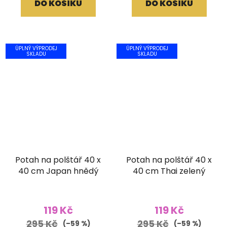
DO KOŠÍKU
DO KOŠÍKU
ÚPLNÝ VÝPRODEJ
ÚPLNÝ VÝPRODEJ
SKLADU
SKLADU
Potah na polštář 40 x
Potah na polštář 40 x
40 cm Japan hnědý
40 cm Thai zelený
119 Kč
119 Kč
295 Kč
295 Kč
(–59 %)
(–59 %)