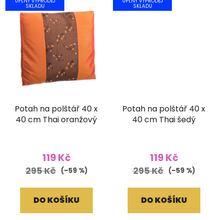
ÚPLNÝ VÝPRODEJ
ÚPLNÝ VÝPRODEJ
SKLADU
SKLADU
Potah na polštář 40 x
Potah na polštář 40 x
40 cm Thai oranžový
40 cm Thai šedý
119 Kč
119 Kč
295 Kč
295 Kč
(–59 %)
(–59 %)
DO KOŠÍKU
DO KOŠÍKU