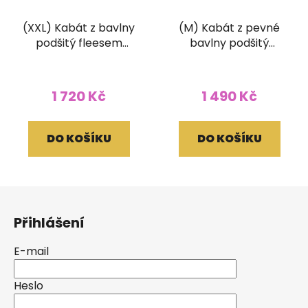
(XXL) Kabát z bavlny
(M) Kabát z pevné
podšitý fleesem
bavlny podšitý
černý
fleesem patchwork a
stonewash barevný
1 720 Kč
1 490 Kč
DO KOŠÍKU
DO KOŠÍKU
Z
á
Přihlášení
p
a
E-mail
t
í
Heslo