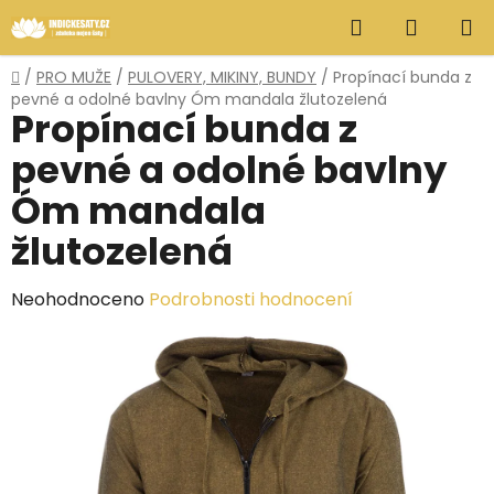
Přejít
Hledat
NÁKUP
na
obsah
KOŠÍK
Domů
/
PRO MUŽE
/
PULOVERY, MIKINY, BUNDY
/
Propínací bunda z
pevné a odolné bavlny Óm mandala žlutozelená
Propínací bunda z
pevné a odolné bavlny
Óm mandala
žlutozelená
Průměrné
Neohodnoceno
Podrobnosti hodnocení
hodnocení
produktu
je
0,0
z
5