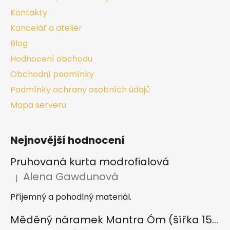
Kontakty
Kancelář a ateliér
Blog
Hodnocení obchodu
Obchodní podmínky
Podmínky ochrany osobních údajů
Mapa serveru
Nejnovější hodnocení
Pruhovaná kurta modrofialová
Alena Gawdunová
|
Hodnocení produktu je 5 z 5 hvězdiček.
Příjemný a pohodlný materiál.
Měděný náramek Mantra Óm (šířka 15 mm)