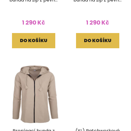
bavlny s ručním
bavlny s ručním
tiskem a kapucí
tiskem a kapucí
1 290 Kč
1 290 Kč
DO KOŠÍKU
DO KOŠÍKU
Propínací bunda z
(XL) Patchworková