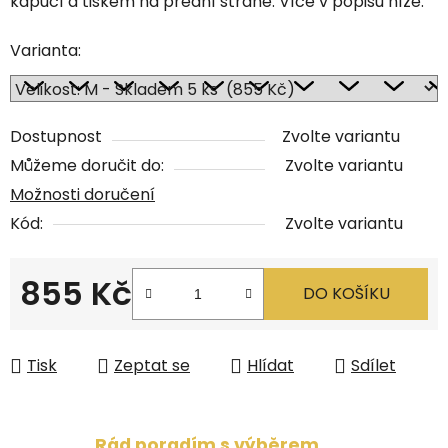
kapucí a tiskem na přední straně. Více v popisu níže.
Varianta:
Dostupnost
Zvolte variantu
Můžeme doručit do:
Zvolte variantu
Možnosti doručení
Kód:
Zvolte variantu
855 Kč
DO KOŠÍKU
Měrná cena:
Tisk
Zeptat se
Hlídat
Sdílet
Rád poradím s výběrem