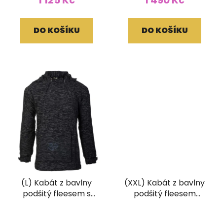
1 125 Kč
1 490 Kč
DO KOŠÍKU
DO KOŠÍKU
(L) Kabát z bavlny
(XXL) Kabát z bavlny
podšitý fleesem s
podšitý fleesem
klopovou kapsou Óm
hnědý
černošedý