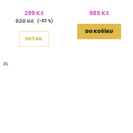
Houbičky vínová
299 Kč
985 Kč
820 Kč
(–63 %)
DO KOŠÍKU
DETAIL
XL