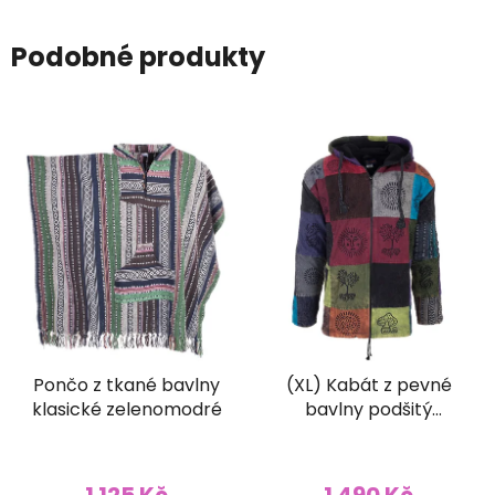
Podobné produkty
Pončo z tkané bavlny
(XL) Kabát z pevné
klasické zelenomodré
bavlny podšitý
fleesem patchwork a
stonewash barevný