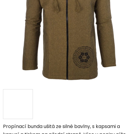
hvězdiček.
Propínací bunda ušitá ze silné bavlny, s kapsami a