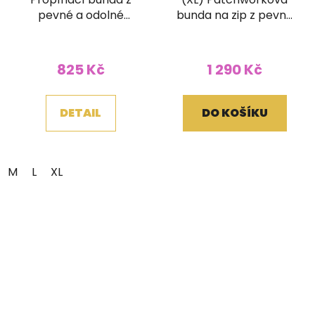
pevné a odolné
bunda na zip z pevné
bavlny přírodní světlá
bavlny s ručním
tiskem a kapucí
825 Kč
1 290 Kč
DETAIL
DO KOŠÍKU
M
L
XL