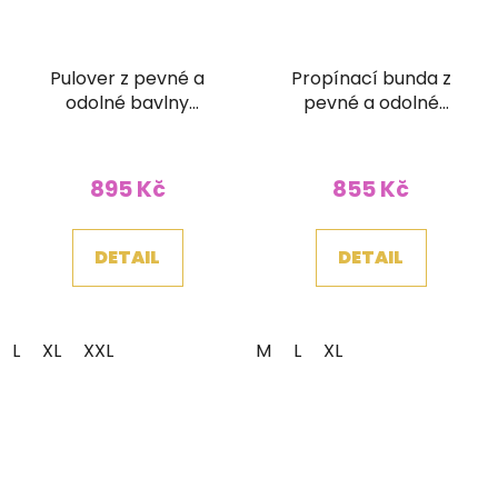
Pulover z pevné a
Propínací bunda z
odolné bavlny
pevné a odolné
žlutozelený
bavlny Óm mandala
černá
895 Kč
855 Kč
DETAIL
DETAIL
L
XL
XXL
M
L
XL