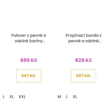
Pulover z pevné a
Propínací bunda z
odolné bavlny
pevné a odolné
přírodní světlý
bavlny zelená
895 Kč
825 Kč
DETAIL
DETAIL
L
XL
XXL
M
L
XL