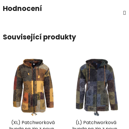
Hodnocení
Související produkty
(XL) Patchworková
(L) Patchworková
bunda na zip z pevné
bunda na zip z pevné