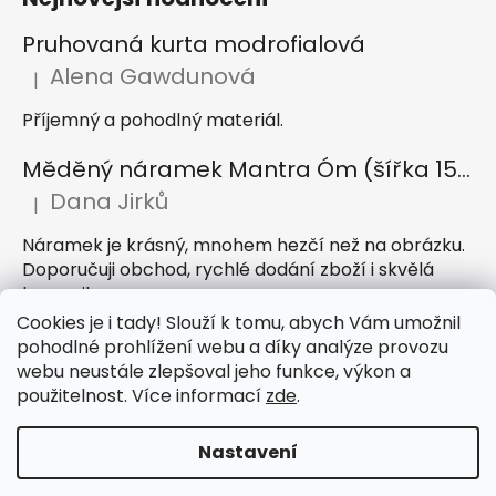
Pruhovaná kurta modrofialová
Alena Gawdunová
|
Hodnocení produktu je 5 z 5 hvězdiček.
Příjemný a pohodlný materiál.
Měděný náramek Mantra Óm (šířka 15 mm)
Dana Jirků
|
Hodnocení produktu je 5 z 5 hvězdiček.
Náramek je krásný, mnohem hezčí než na obrázku.
Doporučuji obchod, rychlé dodání zboží i skvělá
komunikace
Cookies je i tady! Slouží k tomu, abych Vám umožnil
Indický sárong z rayonu Nazar světle modrý
pohodlné prohlížení webu a díky analýze provozu
webu neustále zlepšoval jeho funkce, výkon a
Petra Hejátková
|
Hodnocení produktu je 5 z 5 hvězdiček.
použitelnost. Více informací
zde
.
Příjemný sárong, krásná barva
Nastavení