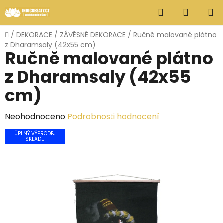
Přejít
Hledat
NÁKUP
na
obsah
KOŠÍK
Domů
/
DEKORACE
/
ZÁVĚSNÉ DEKORACE
/
Ručně malované plátno
z Dharamsaly (42x55 cm)
Ručně malované plátno
z Dharamsaly (42x55
cm)
Průměrné
Neohodnoceno
Podrobnosti hodnocení
hodnocení
ÚPLNÝ VÝPRODEJ
SKLADU
produktu
je
0,0
z
5
hvězdiček.