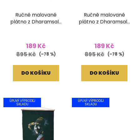
Ručně malované
Ručně malované
plátno z Dharamsaly
plátno z Dharamsaly
(52x90 cm)
(52x90 cm)
189 Kč
189 Kč
895 Kč
895 Kč
(–78 %)
(–78 %)
DO KOŠÍKU
DO KOŠÍKU
ÚPLNÝ VÝPRODEJ
ÚPLNÝ VÝPRODEJ
SKLADU
SKLADU