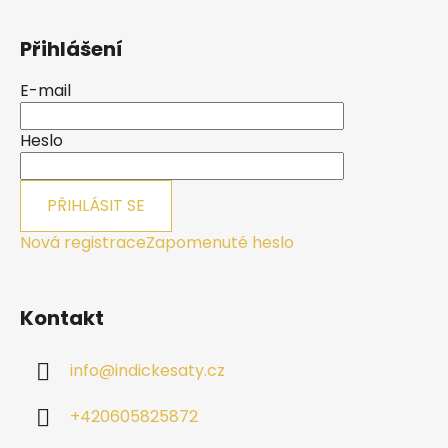
Z
á
Přihlášení
p
a
E-mail
t
í
Heslo
PŘIHLÁSIT SE
Nová registrace
Zapomenuté heslo
Kontakt
info
@
indickesaty.cz
+420605825872