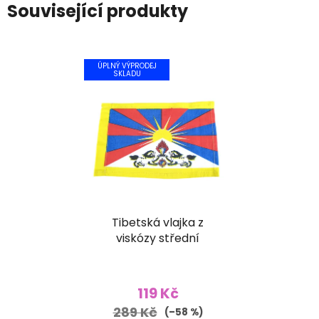
Související produkty
ÚPLNÝ VÝPRODEJ
SKLADU
Tibetská vlajka z
viskózy střední
119 Kč
289 Kč
(–58 %)