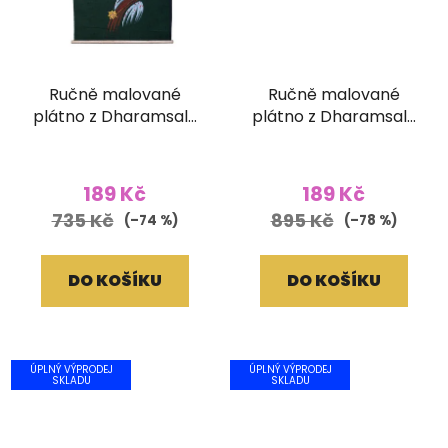
Ručně malované
Ručně malované
plátno z Dharamsaly
plátno z Dharamsaly
(42x55 cm)
(52x90 cm)
189 Kč
189 Kč
735 Kč
895 Kč
(–74 %)
(–78 %)
DO KOŠÍKU
DO KOŠÍKU
ÚPLNÝ VÝPRODEJ
ÚPLNÝ VÝPRODEJ
SKLADU
SKLADU