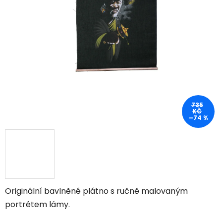
735
KČ
–74 %
Originální bavlněné plátno s ručně malovaným
portrétem lámy.