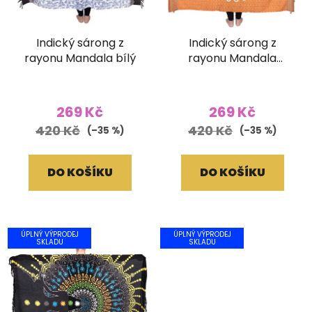
Indický sárong z
Indický sárong z
rayonu Mandala bílý
rayonu Mandala
hnědý
Průměrné
hodnocení
269 Kč
269 Kč
produktu
420 Kč
420 Kč
(–35 %)
(–35 %)
je
5,0
DO KOŠÍKU
DO KOŠÍKU
z
5
hvězdiček.
ÚPLNÝ VÝPRODEJ
ÚPLNÝ VÝPRODEJ
SKLADU
SKLADU