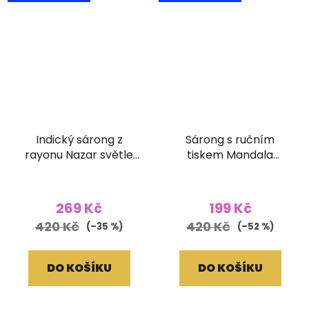
Indický sárong z
Sárong s ručním
rayonu Nazar světle
tiskem Mandala
modrý
mahagonově hnědý
Průměrné
hodnocení
269 Kč
199 Kč
produktu
420 Kč
420 Kč
(–35 %)
(–52 %)
je
5,0
DO KOŠÍKU
DO KOŠÍKU
z
5