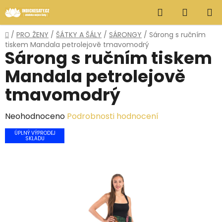
Přejít
Hledat
NÁKUP
na
obsah
KOŠÍK
Domů
/
PRO ŽENY
/
ŠÁTKY A ŠÁLY
/
SÁRONGY
/
Sárong s ručním
tiskem Mandala petrolejově tmavomodrý
Sárong s ručním tiskem
Mandala petrolejově
tmavomodrý
Průměrné
Neohodnoceno
Podrobnosti hodnocení
hodnocení
ÚPLNÝ VÝPRODEJ
SKLADU
produktu
je
0,0
z
5
hvězdiček.