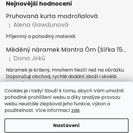
Nejnovější hodnocení
Pruhovaná kurta modrofialová
Alena Gawdunová
|
Hodnocení produktu je 5 z 5 hvězdiček.
Příjemný a pohodlný materiál.
Měděný náramek Mantra Óm (šířka 15 mm)
Dana Jirků
|
Hodnocení produktu je 5 z 5 hvězdiček.
Náramek je krásný, mnohem hezčí než na obrázku.
Doporučuji obchod, rychlé dodání zboží i skvělá
komunikace
Cookies je i tady! Slouží k tomu, abych Vám umožnil
Indický sárong z rayonu Nazar světle modrý
pohodlné prohlížení webu a díky analýze provozu
webu neustále zlepšoval jeho funkce, výkon a
Petra Hejátková
|
Hodnocení produktu je 5 z 5 hvězdiček.
použitelnost. Více informací
zde
.
Příjemný sárong, krásná barva
Nastavení