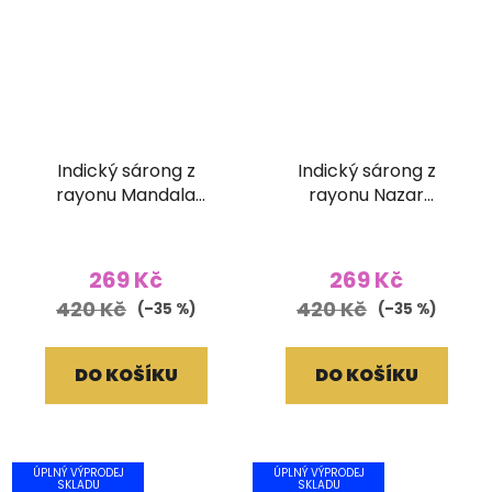
Indický sárong z
Indický sárong z
rayonu Mandala
rayonu Nazar
oranžový
petrolejový
269 Kč
269 Kč
420 Kč
420 Kč
(–35 %)
(–35 %)
DO KOŠÍKU
DO KOŠÍKU
ÚPLNÝ VÝPRODEJ
ÚPLNÝ VÝPRODEJ
SKLADU
SKLADU