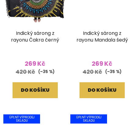
Indický sárong z
Indický sárong z
rayonu Čakra černý
rayonu Mandala šedý
269 Kč
269 Kč
420 Kč
420 Kč
(–35 %)
(–35 %)
DO KOŠÍKU
DO KOŠÍKU
ÚPLNÝ VÝPRODEJ
ÚPLNÝ VÝPRODEJ
SKLADU
SKLADU