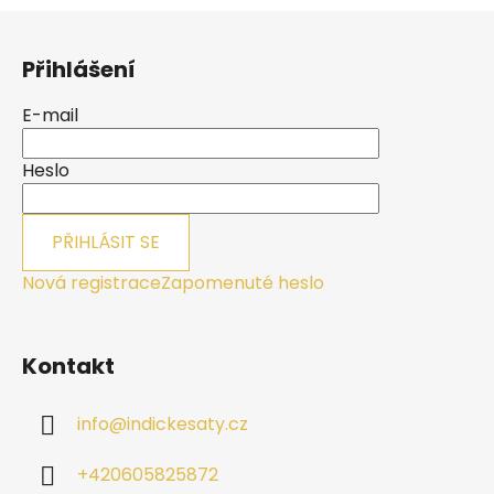
hvězdiček.
Z
á
Přihlášení
p
a
E-mail
t
í
Heslo
PŘIHLÁSIT SE
Nová registrace
Zapomenuté heslo
Kontakt
info
@
indickesaty.cz
+420605825872