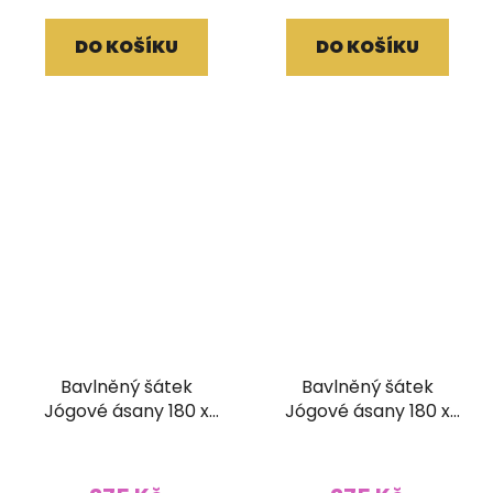
DO KOŠÍKU
DO KOŠÍKU
Bavlněný šátek
Bavlněný šátek
Jógové ásany 180 x
Jógové ásany 180 x
120 cm světle hnědý
120 cm růžový