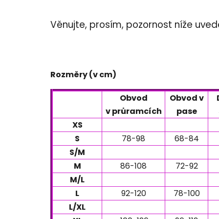
Věnujte, prosím, pozornost níže uv
Rozměry (v cm)
Obvod
Obvod v
v průramcích
pase
XS
S
78-98
68-84
S/M
M
86-108
72-92
M/L
L
92-120
78-100
L/XL