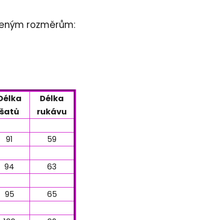
edeným rozměrům:
Délka
Délka
šatů
rukávu
91
59
94
63
95
65