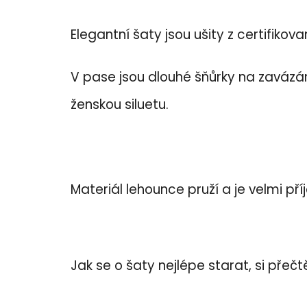
5
hvězdiček.
Elegantní šaty jsou ušity z certifikov
V pase jsou dlouhé šňůrky na zavázání
ženskou siluetu.
Materiál lehounce pruží a je velmi př
Jak se o šaty nejlépe starat, si pře