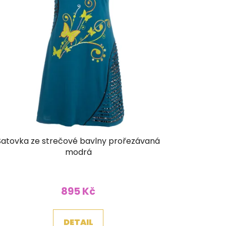
Šatovka ze strečové bavlny prořezávaná
modrá
895 Kč
DETAIL