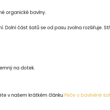
ané organické bavlny.
. Dolní část šatů se od pasu zvolna rozšiřuje. St
íjemný na dotek.
čtěte v našem krátkém článku
Péče o bavlněné šat