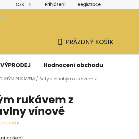
CZK
Přihlášení
Registrace
Hodnocení obchodu
Obchodní podmínky
Podmínk
PRÁZDNÝ KOŠÍK
NÁKUPNÍ
KOŠÍK
VÝPRODEJ
Hodnocení obchodu
Kontak
LOUHÝM RUKÁVEM
/
Šaty s dlouhým rukávem z
hým rukávem z
avlny vínové
odnocení
í nošení...