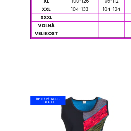
XL
100-126
96-112
XXL
104-133
104-124
XXXL
VOLNÁ
VELIKOST
ÚPLNÝ VÝPRODEJ
SKLADU