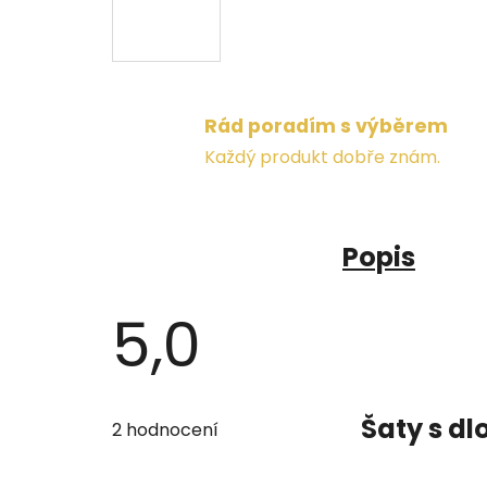
Rád poradím s výběrem
Každý produkt dobře znám.
Popis
5,0
Průměrné
hodnocení
Šaty s d
2 hodnocení
produktu
je
5,0
z