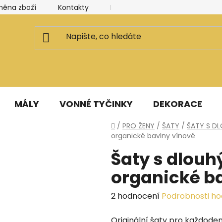
měna zboží
Kontakty
Kancelář a ateliér
Blog
MÁLY
VONNÉ TYČINKY
DEKORACE
Domů
/
PRO ŽENY
/
ŠATY
/
ŠATY S D
organické bavlny vínové
Šaty s dlou
organické b
Průměrné
2 hodnocení
Podrobnosti h
hodnocení
Originální šaty pro každodenn