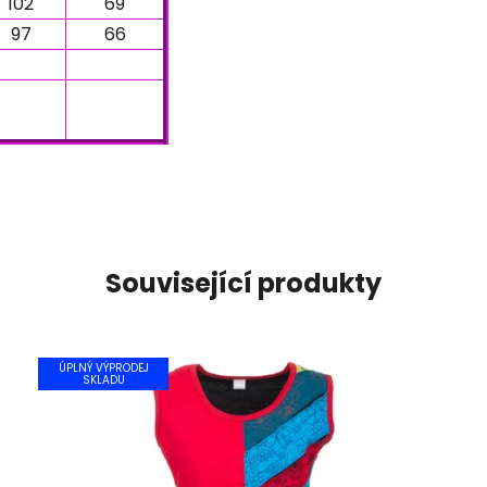
102
69
97
66
Související produkty
ÚPLNÝ VÝPRODEJ
SKLADU