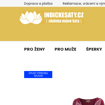
Přejít
Doprava a platba
Reklamace, vrácení a vý
na
obsah
PRO ŽENY
PRO MUŽE
ŠPERKY
ÚPLNÝ VÝPRODEJ
SKLADU