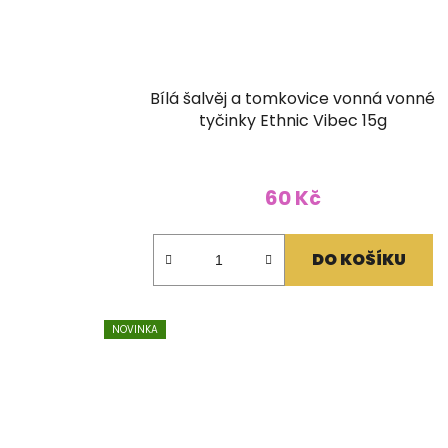
Bílá šalvěj a tomkovice vonná vonné
tyčinky Ethnic Vibec 15g
60 Kč
DO KOŠÍKU
NOVINKA