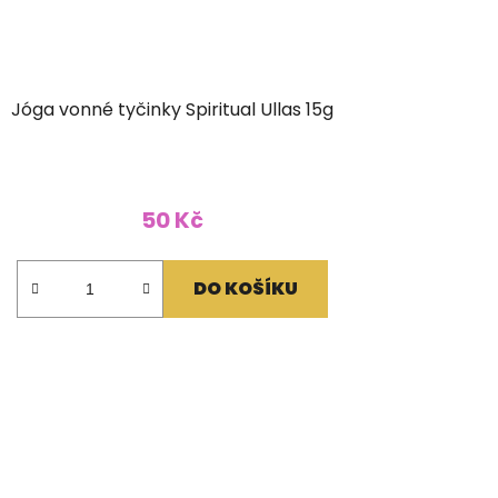
Jóga vonné tyčinky Spiritual Ullas 15g
50 Kč
DO KOŠÍKU