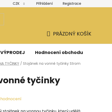
CZK
Přihlášení
Registrace
Hodnocení obchodu
Obchodní podmínky
Podmínk
PRÁZDNÝ KOŠÍK
NÁKUPNÍ
KOŠÍK
VÝPRODEJ
Hodnocení obchodu
Kontak
NA TYČINKY
/
Stojánek na vonné tyčinky Strom
vonné tyčinky
 hodnocení
ý stojánek na vonnou tyčinku, který udělá