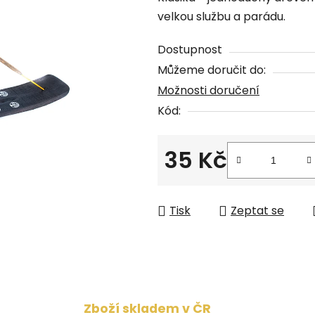
produktu
velkou službu a parádu.
je
0,0
Dostupnost
z
Můžeme doručit do:
5
Možnosti doručení
hvězdiček.
Kód:
35 Kč
Měrná cena:
Tisk
Zeptat se
Zboží skladem v ČR