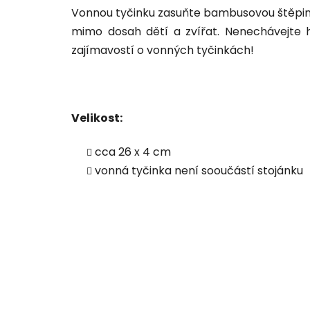
Vonnou tyčinku zasuňte bambusovou štěpino
mimo dosah dětí a zvířat. Nenechávejte
zajímavostí o vonných tyčinkách!
Velikost:
cca 26 x 4 cm
vonná tyčinka není sooučástí stojánku