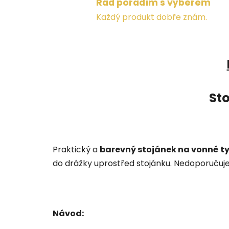
Rád poradím s výběrem
Každý produkt dobře znám.
St
Praktický a
barevný stojánek na vonné t
do drážky uprostřed stojánku. Nedoporučuje
Návod: