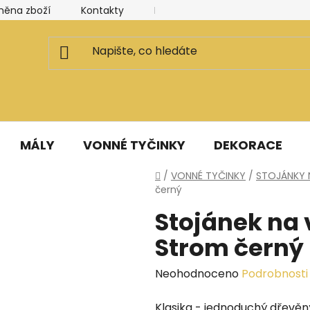
měna zboží
Kontakty
Kancelář a ateliér
Blog
MÁLY
VONNÉ TYČINKY
DEKORACE
Domů
/
VONNÉ TYČINKY
/
STOJÁNKY 
černý
Stojánek na 
Strom černý
Průměrné
Neohodnoceno
Podrobnosti
hodnocení
Klasika - jednoduchý dřevěn