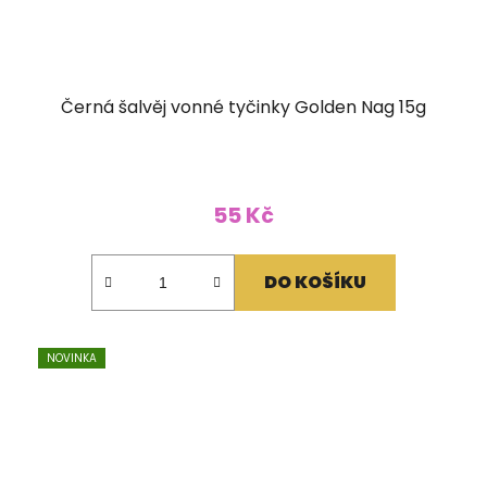
Černá šalvěj vonné tyčinky Golden Nag 15g
55 Kč
DO KOŠÍKU
NOVINKA