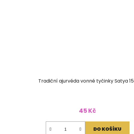
Tradiční ajurvéda vonné tyčinky Satya 1
45 Kč
DO KOŠÍKU