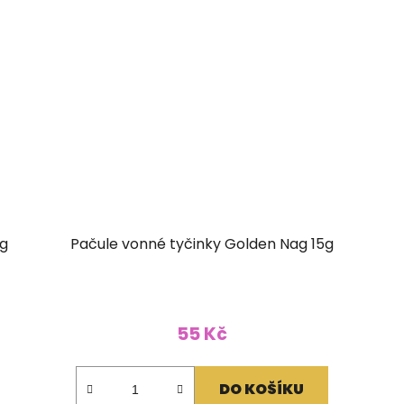
5g
Pačule vonné tyčinky Golden Nag 15g
55 Kč
DO KOŠÍKU