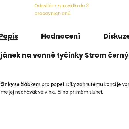
Odesílám zpravidla do 3
pracovních dnů.
Popis
Hodnocení
Diskuz
ojánek na vonné tyčinky Strom černý
yčinky
se žlábkem pro popel. Díky zahnutému konci je vo
me jej nechávat ve vlhku či na prímém slunci.