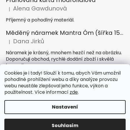
Alena Gawdunová
|
Hodnocení produktu je 5 z 5 hvězdiček.
Příjemný a pohodlný materiál.
Měděný náramek Mantra Óm (šířka 15 mm)
Dana Jirků
|
Hodnocení produktu je 5 z 5 hvězdiček.
Náramek je krásný, mnohem hezčí než na obrázku.
Doporučuji obchod, rychlé dodání zboží i skvělá
komunikace
Cookies je i tady! Slouží k tomu, abych Vám umožnil
Indický sárong z rayonu Nazar světle modrý
pohodlné prohlížení webu a díky analýze provozu
webu neustále zlepšoval jeho funkce, výkon a
Petra Hejátková
|
Hodnocení produktu je 5 z 5 hvězdiček.
použitelnost. Více informací
zde
.
Příjemný sárong, krásná barva
Nastavení
Vytvořil Shoptet
Souhlasím
Copyright 2026
IndickeSaty.cz
. Všechna práva