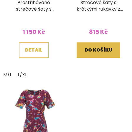
Prostřihávané
Strečové šaty s
strečové šaty s
krátkými rukávky z
krátkými rukávky
bavlny Patchwork
Průměrné
barevné
Batika modré (S/M)
hodnocení
1 150 Kč
815 Kč
produktu
je
DETAIL
DO KOŠÍKU
5,0
z
5
M/L
L/XL
hvězdiček.