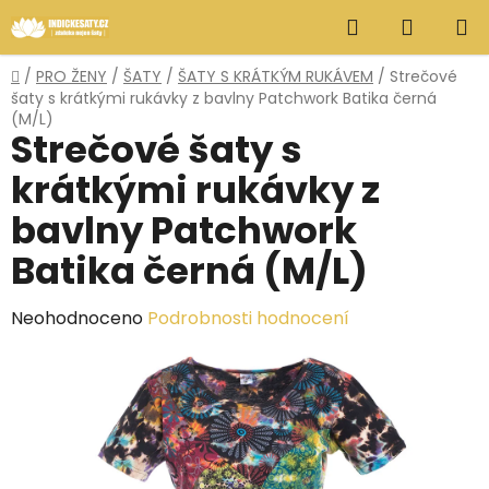
Přejít
Hledat
NÁKUP
na
obsah
KOŠÍK
Domů
/
PRO ŽENY
/
ŠATY
/
ŠATY S KRÁTKÝM RUKÁVEM
/
Strečové
šaty s krátkými rukávky z bavlny Patchwork Batika černá
(M/L)
Strečové šaty s
krátkými rukávky z
bavlny Patchwork
Batika černá (M/L)
Průměrné
Neohodnoceno
Podrobnosti hodnocení
hodnocení
produktu
je
0,0
z