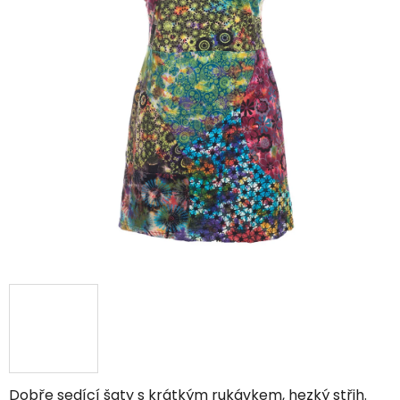
5
hvězdiček.
Dobře sedící šaty s krátkým rukávkem, hezký střih.