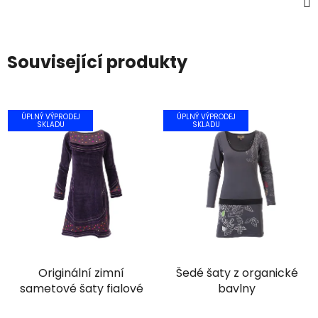
Související produkty
ÚPLNÝ VÝPRODEJ
ÚPLNÝ VÝPRODEJ
SKLADU
SKLADU
Originální zimní
Šedé šaty z organické
sametové šaty fialové
bavlny
Průměrné