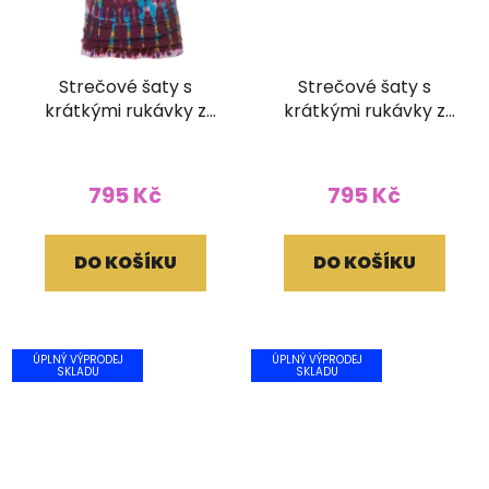
Strečové šaty s
Strečové šaty s
krátkými rukávky z
krátkými rukávky z
bavlny Batika vínové
bavlny Batika tmavě
(L/XL)
zelená (L/XL)
795 Kč
795 Kč
DO KOŠÍKU
DO KOŠÍKU
ÚPLNÝ VÝPRODEJ
ÚPLNÝ VÝPRODEJ
SKLADU
SKLADU