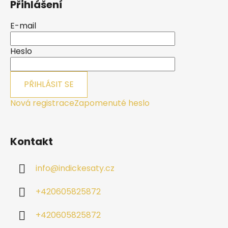
Přihlášení
p
a
E-mail
t
í
Heslo
PŘIHLÁSIT SE
Nová registrace
Zapomenuté heslo
Kontakt
info
@
indickesaty.cz
+420605825872
+420605825872