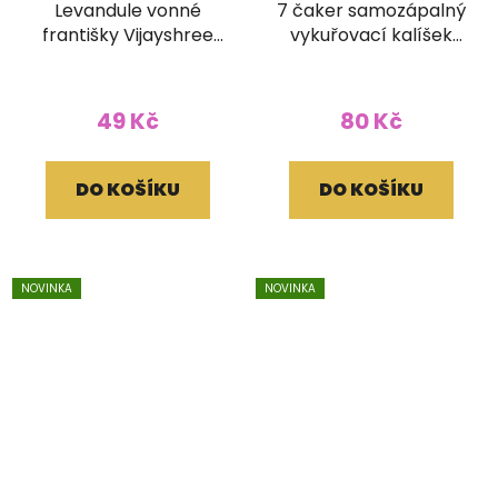
Levandule vonné
7 čaker samozápalný
františky Vijayshree
vykuřovací kalíšek
se stojánkem
Goloka 6ks
49 Kč
80 Kč
DO KOŠÍKU
DO KOŠÍKU
NOVINKA
NOVINKA