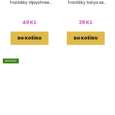
františky Vijayshree
františky Satya se
se stojánkem
stojánkem
49 Kč
39 Kč
DO KOŠÍKU
DO KOŠÍKU
NOVINKA