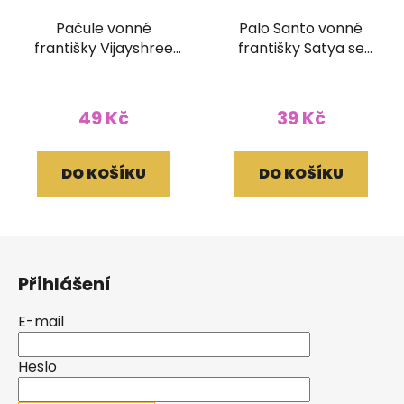
Pačule vonné
Palo Santo vonné
františky Vijayshree
františky Satya se
se stojánkem
stojánkem
49 Kč
39 Kč
DO KOŠÍKU
DO KOŠÍKU
Z
á
Přihlášení
p
a
E-mail
t
í
Heslo