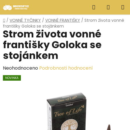
Přejít
Hledat
NÁKUP
na
obsah
KOŠÍK
Domů
/
VONNÉ TYČINKY
/
VONNÉ FRANTIŠKY
/
Strom života vonné
františky Goloka se stojánkem
Strom života vonné
františky Goloka se
stojánkem
Průměrné
Neohodnoceno
Podrobnosti hodnocení
hodnocení
NOVINKA
produktu
je
0,0
z
5
hvězdiček.