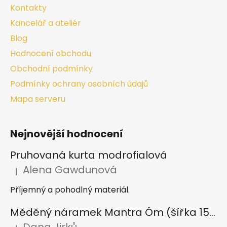
Kontakty
Kancelář a ateliér
Blog
Hodnocení obchodu
Obchodní podmínky
Podmínky ochrany osobních údajů
Mapa serveru
Nejnovější hodnocení
Pruhovaná kurta modrofialová
Alena Gawdunová
|
Hodnocení produktu je 5 z 5 hvězdiček.
Příjemný a pohodlný materiál.
Měděný náramek Mantra Óm (šířka 15 mm)