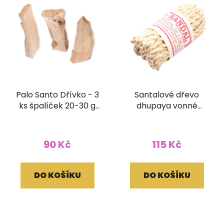
Palo Santo Dřívko - 3
Santalové dřevo
ks špalíček 20-30 g
dhupaya vonné
nepravidelný
provázky (velké
balení)
90 Kč
115 Kč
DO KOŠÍKU
DO KOŠÍKU