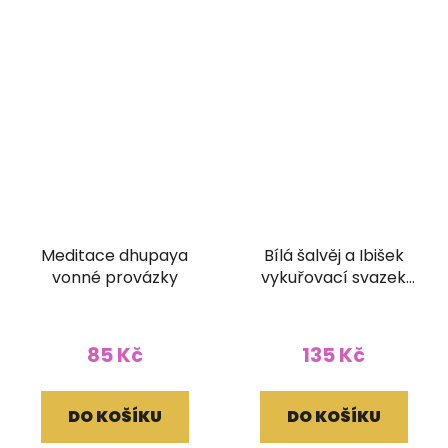
Meditace dhupaya
Bílá šalvěj a Ibišek
vonné provázky
vykuřovací svazek
Terra 30g 10 cm
85 Kč
135 Kč
DO KOŠÍKU
DO KOŠÍKU