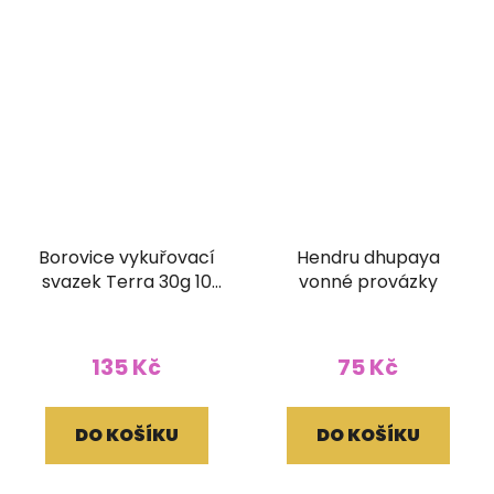
Borovice vykuřovací
Hendru dhupaya
svazek Terra 30g 10
vonné provázky
cm
135 Kč
75 Kč
DO KOŠÍKU
DO KOŠÍKU