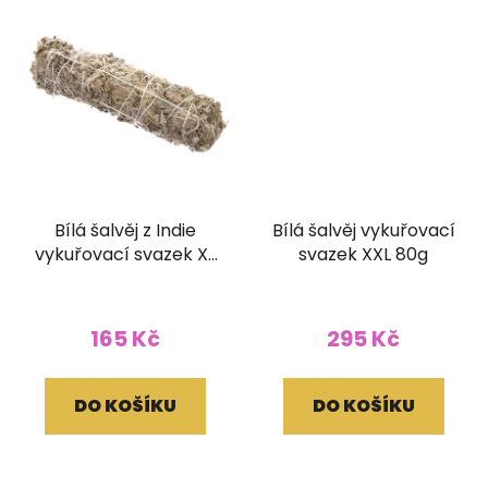
Bílá šalvěj z Indie
Bílá šalvěj vykuřovací
vykuřovací svazek XL
svazek XXL 80g
15 cm 30g
165 Kč
295 Kč
DO KOŠÍKU
DO KOŠÍKU