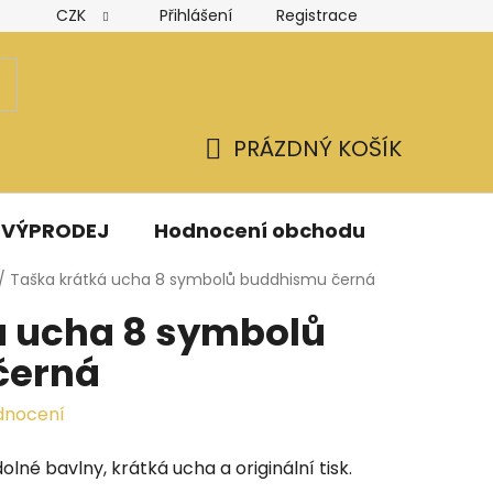
CZK
Přihlášení
Registrace
Hodnocení obchodu
Obchodní podmínky
Podmínk
PRÁZDNÝ KOŠÍK
NÁKUPNÍ
KOŠÍK
VÝPRODEJ
Hodnocení obchodu
Kontak
/
Taška krátká ucha 8 symbolů buddhismu černá
á ucha 8 symbolů
černá
dnocení
lné bavlny, krátká ucha a originální tisk.