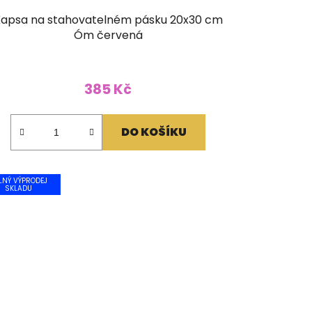
apsa na stahovatelném pásku 20x30 cm
Óm červená
385 Kč
DO KOŠÍKU
LNÝ VÝPRODEJ
SKLADU