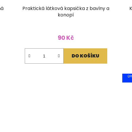
ná
Praktická látková kapsička z bavlny a
K
konopí
90 Kč
DO KOŠÍKU
ÚP