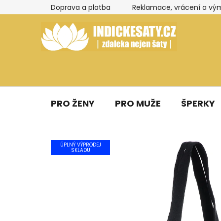
Přejít
Doprava a platba
Reklamace, vrácení a vý
na
obsah
PRO ŽENY
PRO MUŽE
ŠPERKY
ÚPLNÝ VÝPRODEJ
SKLADU