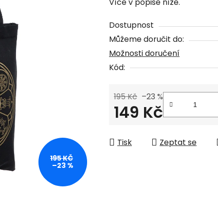
Více v popise níže.
je
5,0
Dostupnost
z
Můžeme doručit do:
5
Možnosti doručení
hvězdiček.
Kód:
195 Kč
–23 %
149 Kč
Měrná cena:
Tisk
Zeptat se
195 KČ
–23 %