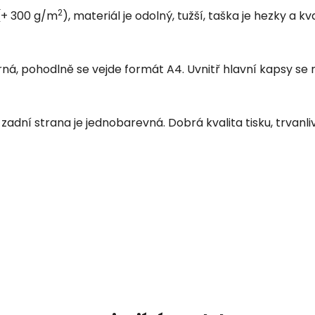
2
 (+ 300 g/m
), materiál je odolný, tužší, taška je hezky a k
rná, pohodlně se vejde formát A4. Uvnitř hlavní kapsy se 
 zadní strana je jednobarevná. Dobrá kvalita tisku, trvanl