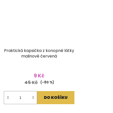
Praktická kapsička z konopné látky
malinově červená
9 Kč
45 Kč
(–80 %)
DO KOŠÍKU