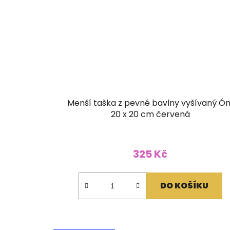
Menší taška z pevné bavlny vyšívaný Ó
20 x 20 cm červená
325 Kč
DO KOŠÍKU