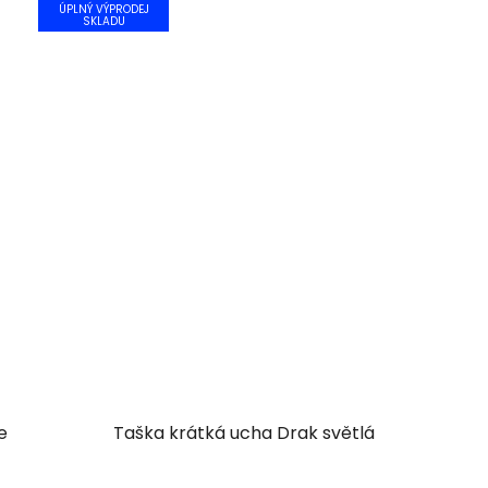
ÚPLNÝ VÝPRODEJ
SKLADU
e
Taška krátká ucha Drak světlá