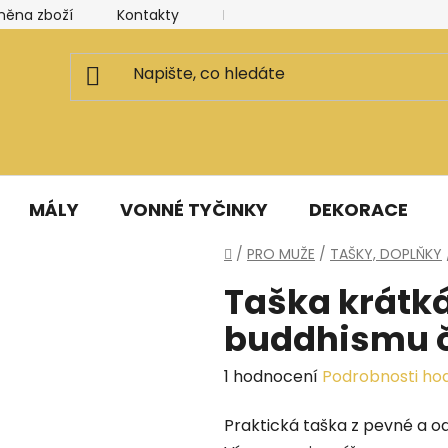
měna zboží
Kontakty
Kancelář a ateliér
Blog
MÁLY
VONNÉ TYČINKY
DEKORACE
Domů
/
PRO MUŽE
/
TAŠKY, DOPLŇKY
Taška krátk
buddhismu 
Průměrné
1 hodnocení
Podrobnosti ho
hodnocení
Praktická taška z pevné a odo
produktu