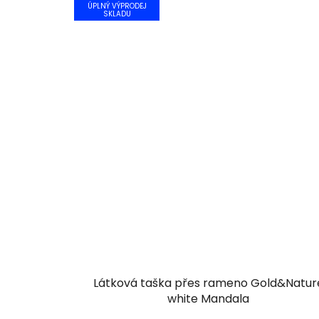
ÚPLNÝ VÝPRODEJ
SKLADU
Látková taška přes rameno Gold&Natur
white Mandala