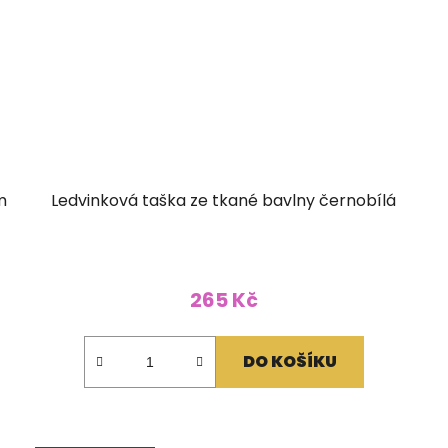
m
Ledvinková taška ze tkané bavlny černobílá
265 Kč
DO KOŠÍKU