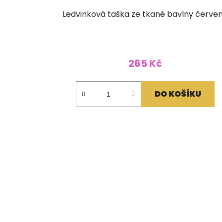
Ledvinková taška ze tkané bavlny červe
265 Kč
DO KOŠÍKU