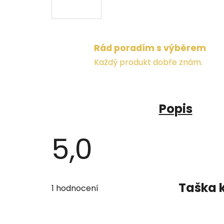
Rád poradím s výběrem
Každý produkt dobře znám.
Popis
5,0
Průměrné
hodnocení
Taška 
1 hodnocení
produktu
je
5,0
z
5