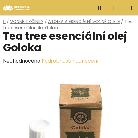
Přejít
Hledat
NÁKUP
na
obsah
KOŠÍK
Domů
/
VONNÉ TYČINKY
/
AROMA A ESENCIÁLNÍ VONNÉ OLEJE
/
Tea
tree esenciální olej Goloka
Tea tree esenciální olej
Goloka
Průměrné
Neohodnoceno
Podrobnosti hodnocení
hodnocení
produktu
je
0,0
z
5
hvězdiček.