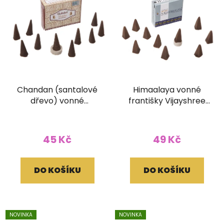
Chandan (santalové
Himaalaya vonné
dřevo) vonné
františky Vijayshree
františky Goloka se
se stojánkem
stojánkem
45 Kč
49 Kč
DO KOŠÍKU
DO KOŠÍKU
NOVINKA
NOVINKA