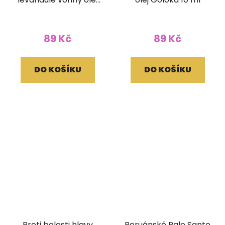
Goloka 10 ml
89 Kč
89 Kč
DO KOŠÍKU
DO KOŠÍKU
Proti bolesti hlavy
Peruánské Palo Santo