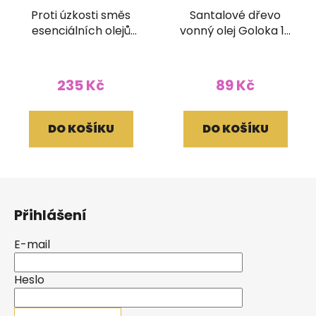
Proti úzkosti směs
Santalové dřevo
esenciálních olejů
vonný olej Goloka 10
Goloka
ml
235 Kč
89 Kč
DO KOŠÍKU
DO KOŠÍKU
Z
á
Přihlášení
p
a
E-mail
t
í
Heslo