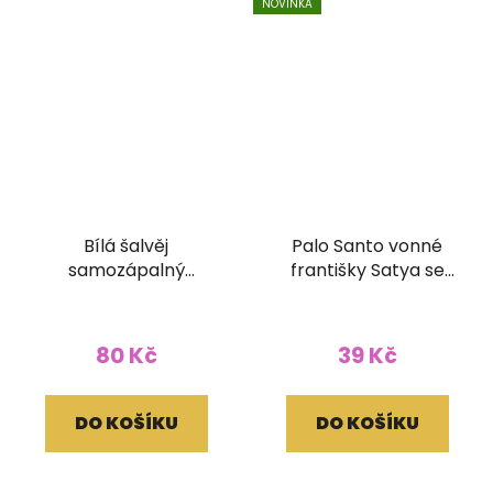
NOVINKA
Bílá šalvěj
Palo Santo vonné
samozápalný
františky Satya se
vykuřovací kalíšek
stojánkem
Goloka 6ks
80 Kč
39 Kč
DO KOŠÍKU
DO KOŠÍKU