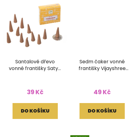
Santalové dřevo
Sedm čaker vonné
vonné františky Satya
františky Vijayshree
se stojánkem
se stojánkem
39 Kč
49 Kč
DO KOŠÍKU
DO KOŠÍKU