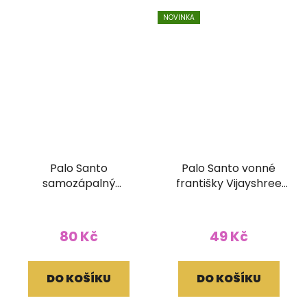
NOVINKA
Palo Santo
Palo Santo vonné
samozápalný
františky Vijayshree
vykuřovací kalíšek
se stojánkem
Goloka 6ks
80 Kč
49 Kč
DO KOŠÍKU
DO KOŠÍKU