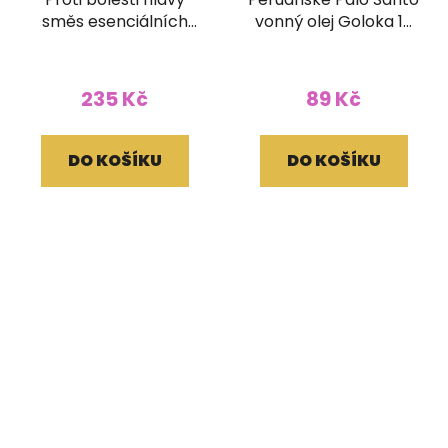
směs esenciálních
vonný olej Goloka 10
olejů Goloka
ml
235 Kč
89 Kč
DO KOŠÍKU
DO KOŠÍKU