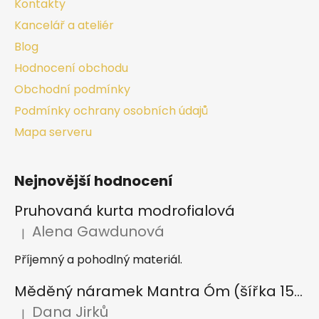
Kontakty
Kancelář a ateliér
Blog
Hodnocení obchodu
Obchodní podmínky
Podmínky ochrany osobních údajů
Mapa serveru
Nejnovější hodnocení
Pruhovaná kurta modrofialová
Alena Gawdunová
|
Hodnocení produktu je 5 z 5 hvězdiček.
Příjemný a pohodlný materiál.
Měděný náramek Mantra Óm (šířka 15 mm)
Dana Jirků
|