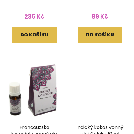
235 Kč
89 Kč
DO KOŠÍKU
DO KOŠÍKU
Francouzská
Indický kokos vonný
levandule vonný olej
olej Goloka 10 ml