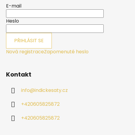
a
E-mail
t
í
Heslo
PŘIHLÁSIT SE
Nová registrace
Zapomenuté heslo
Kontakt
info
@
indickesaty.cz
+420605825872
+420605825872