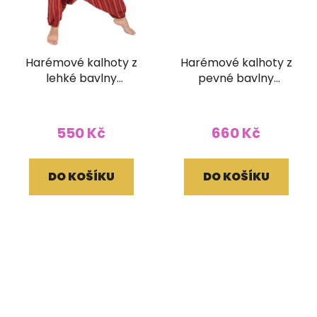
Harémové kalhoty z
Harémové kalhoty z
lehké bavlny
pevné bavlny
pruhované červené
přírodní světlé
550 Kč
660 Kč
DO KOŠÍKU
DO KOŠÍKU