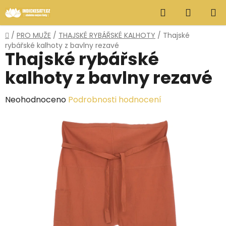
Přejít
Hledat
NÁKUP
na
obsah
KOŠÍK
Domů
/
PRO MUŽE
/
THAJSKÉ RYBÁŘSKÉ KALHOTY
/
Thajské
rybářské kalhoty z bavlny rezavé
Thajské rybářské
kalhoty z bavlny rezavé
Průměrné
Neohodnoceno
Podrobnosti hodnocení
hodnocení
produktu
je
0,0
z
5
hvězdiček.