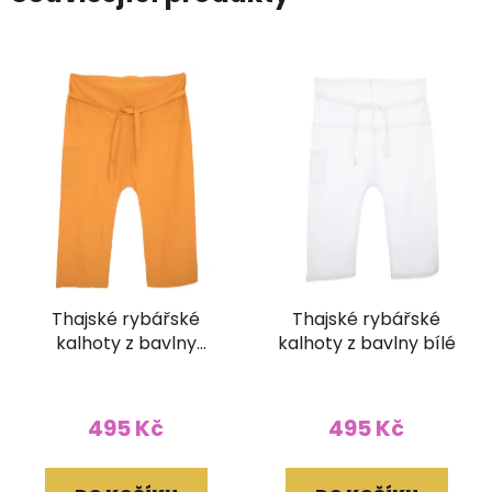
Thajské rybářské
Thajské rybářské
kalhoty z bavlny
kalhoty z bavlny bílé
hořčicové
Průměrné
hodnocení
495 Kč
495 Kč
produktu
je