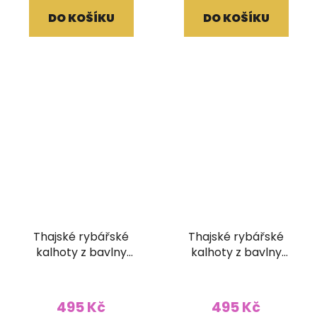
DO KOŠÍKU
DO KOŠÍKU
Thajské rybářské
Thajské rybářské
kalhoty z bavlny
kalhoty z bavlny
šedomodré
pastelově růžové
495 Kč
495 Kč