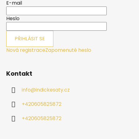
a
E-mail
t
í
Heslo
PŘIHLÁSIT SE
Nová registrace
Zapomenuté heslo
Kontakt
info
@
indickesaty.cz
+420605825872
+420605825872