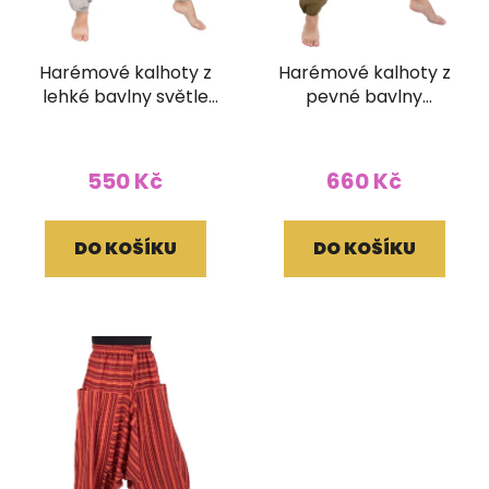
Harémové kalhoty z
Harémové kalhoty z
lehké bavlny světle
pevné bavlny
šedé
žlutozelené
550 Kč
660 Kč
DO KOŠÍKU
DO KOŠÍKU