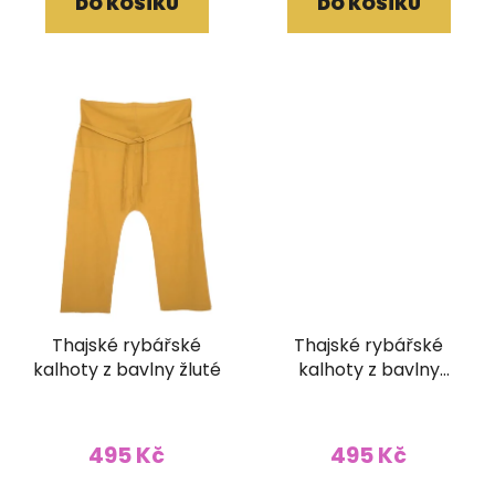
DO KOŠÍKU
DO KOŠÍKU
5,0
z
5
hvězdiček.
Thajské rybářské
Thajské rybářské
kalhoty z bavlny žluté
kalhoty z bavlny
světle modré
495 Kč
495 Kč