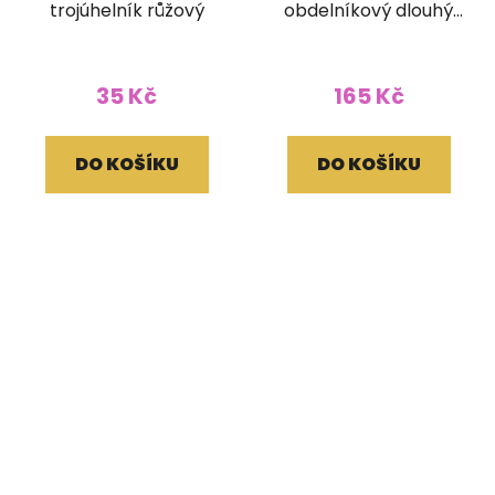
trojúhelník růžový
obdelníkový dlouhý
červený
35 Kč
165 Kč
DO KOŠÍKU
DO KOŠÍKU