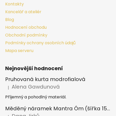
Kontakty
Kancelář a ateliér
Blog
Hodnocení obchodu
Obchodní podmínky
Podmínky ochrany osobních údajů
Mapa serveru
Nejnovější hodnocení
Pruhovaná kurta modrofialová
Alena Gawdunová
|
Hodnocení produktu je 5 z 5 hvězdiček.
Příjemný a pohodlný materiál.
Měděný náramek Mantra Óm (šířka 15 mm)