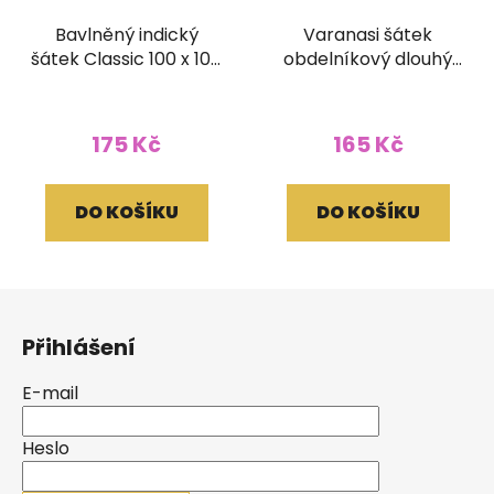
Bavlněný indický
Varanasi šátek
šátek Classic 100 x 100
obdelníkový dlouhý
cm fialový
světle modrý
175 Kč
165 Kč
DO KOŠÍKU
DO KOŠÍKU
Z
á
Přihlášení
p
a
E-mail
t
í
Heslo