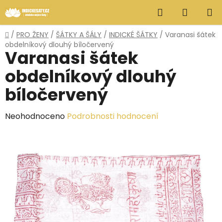
Přejít
Hledat
NÁKUP
na
obsah
KOŠÍK
Domů
/
PRO ŽENY
/
ŠÁTKY A ŠÁLY
/
INDICKÉ ŠÁTKY
/
Varanasi šátek
obdelníkový dlouhý bíločervený
Varanasi šátek
obdelníkový dlouhý
bíločervený
Průměrné
Neohodnoceno
Podrobnosti hodnocení
hodnocení
produktu
je
0,0
z
5
hvězdiček.