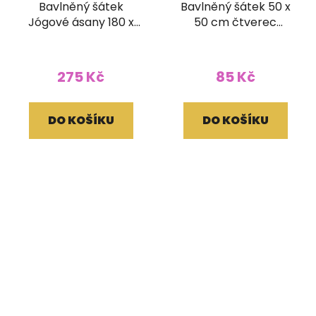
Bavlněný šátek
Bavlněný šátek 50 x
Jógové ásany 180 x
50 cm čtverec
120 cm růžový
Ornament světle
hnědý
275 Kč
85 Kč
DO KOŠÍKU
DO KOŠÍKU