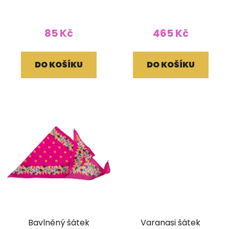
fuchsiový
110 cm
85 Kč
465 Kč
DO KOŠÍKU
DO KOŠÍKU
Bavlněný šátek
Varanasi šátek