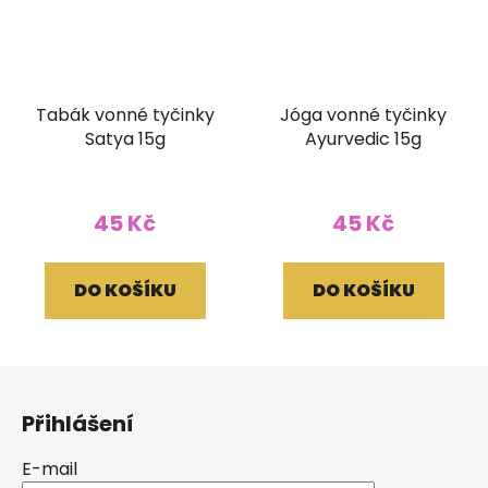
Tabák vonné tyčinky
Jóga vonné tyčinky
Satya 15g
Ayurvedic 15g
45 Kč
45 Kč
DO KOŠÍKU
DO KOŠÍKU
Z
á
Přihlášení
p
a
E-mail