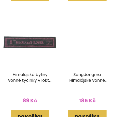
Himalájské byliny
Sengdongma
vonné tyčinky v lokta
Himalájské vonné
papírovém obale
tyčinky (bez dřívka)
89 Kč
185 Kč
DO KOŠÍKU
DO KOŠÍKU