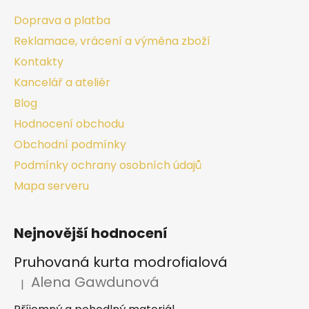
Doprava a platba
Reklamace, vrácení a výměna zboží
Kontakty
Kancelář a ateliér
Blog
Hodnocení obchodu
Obchodní podmínky
Podmínky ochrany osobních údajů
Mapa serveru
Nejnovější hodnocení
Pruhovaná kurta modrofialová
Alena Gawdunová
|
Hodnocení produktu je 5 z 5 hvězdiček.