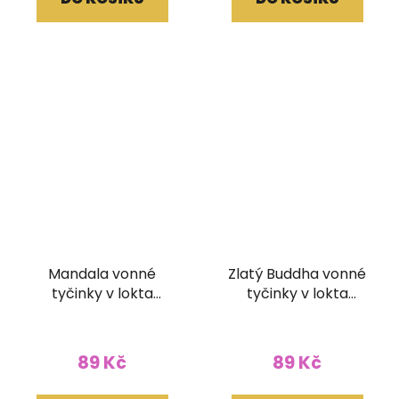
Mandala vonné
Zlatý Buddha vonné
tyčinky v lokta
tyčinky v lokta
papírovém obale
papírovém obale
89 Kč
89 Kč