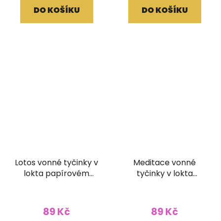
DO KOŠÍKU
DO KOŠÍKU
Lotos vonné tyčinky v
Meditace vonné
lokta papírovém
tyčinky v lokta
obale
papírovém obale
89 Kč
89 Kč