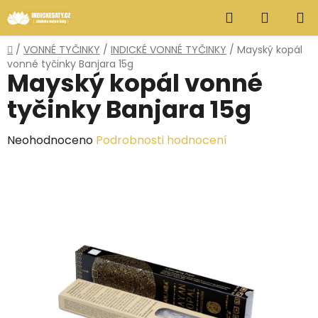
Přejít
Hledat
NÁKUP
na
obsah
KOŠÍK
Domů
/
VONNÉ TYČINKY
/
INDICKÉ VONNÉ TYČINKY
/
Mayský kopál
vonné tyčinky Banjara 15g
Mayský kopál vonné
tyčinky Banjara 15g
Průměrné
Neohodnoceno
Podrobnosti hodnocení
hodnocení
produktu
je
0,0
z
5
hvězdiček.