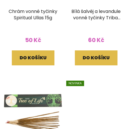
Chrám vonné tyčinky
Bílá šalvěj a levandule
Spiritual Ullas 15g
vonné tyčinky Tribal
soul 15g
50 Kč
60 Kč
DO KOŠÍKU
DO KOŠÍKU
NOVINKA