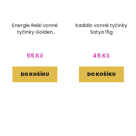
Energie Reiki vonné
Kadidlo vonné tyčinky
tyčinky Golden
Satya 15g
Vijayshree 15g
55 Kč
45 Kč
DO KOŠÍKU
DO KOŠÍKU