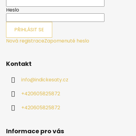
t
í
Heslo
PŘIHLÁSIT SE
Nová registrace
Zapomenuté heslo
Kontakt
info
@
indickesaty.cz
+420605825872
+420605825872
Informace pro vás