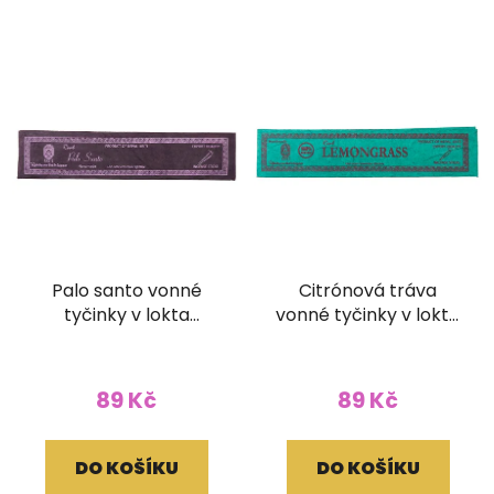
Palo santo vonné
Citrónová tráva
tyčinky v lokta
vonné tyčinky v lokta
papírovém obale
papírovém obale
89 Kč
89 Kč
DO KOŠÍKU
DO KOŠÍKU