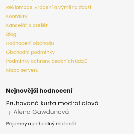
Reklamace, vrácení a výměna zboží
Kontakty
Kancelář a ateliér
Blog
Hodnocení obchodu
Obchodní podmínky
Podmínky ochrany osobních údajů
Mapa serveru
Nejnovější hodnocení
Pruhovaná kurta modrofialová
Alena Gawdunová
|
Hodnocení produktu je 5 z 5 hvězdiček.
Příjemný a pohodlný materiál.