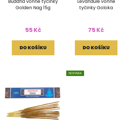
Buddha vonné tyčinky
Levandule vonné
Golden Nag 15g
tyčinky Goloka
55 Kč
75 Kč
DO KOŠÍKU
DO KOŠÍKU
NOVINKA