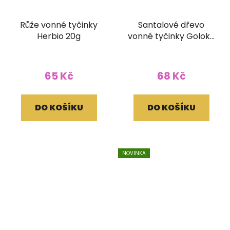
Růže vonné tyčinky
Santalové dřevo
Herbio 20g
vonné tyčinky Goloka
ORGANIC 15g
65 Kč
68 Kč
DO KOŠÍKU
DO KOŠÍKU
NOVINKA