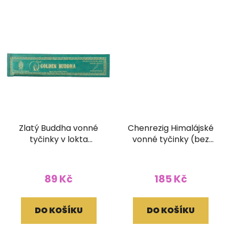
Zlatý Buddha vonné
Chenrezig Himalájské
tyčinky v lokta
vonné tyčinky (bez
papírovém obale
dřívka)
89 Kč
185 Kč
DO KOŠÍKU
DO KOŠÍKU