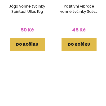
Jóga vonné tyčinky
Pozitivní vibrace
Spiritual Ullas 15g
vonné tyčinky Satya
15g
50 Kč
45 Kč
DO KOŠÍKU
DO KOŠÍKU