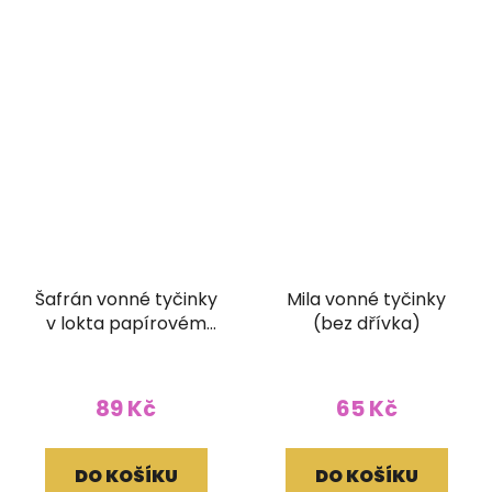
Šafrán vonné tyčinky
Mila vonné tyčinky
v lokta papírovém
(bez dřívka)
obale
89 Kč
65 Kč
DO KOŠÍKU
DO KOŠÍKU