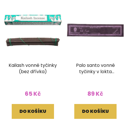
Kailash vonné tyčinky
Palo santo vonné
(bez dřívka)
tyčinky v lokta
papírovém obale
65 Kč
89 Kč
DO KOŠÍKU
DO KOŠÍKU