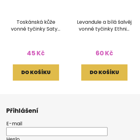
Toskánská kůže
Levandule a bílá šalvěj
vonné tyčinky Satya
vonné tyčinky Ethnic
15g
Vibec 15g
45 Kč
60 Kč
DO KOŠÍKU
DO KOŠÍKU
Z
á
Přihlášení
p
a
E-mail
t
í
Heslo