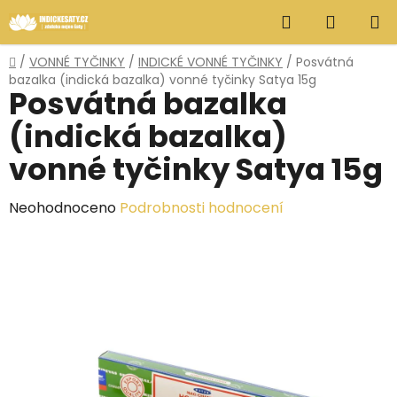
Přejít
Hledat
NÁKUP
na
obsah
KOŠÍK
Domů
/
VONNÉ TYČINKY
/
INDICKÉ VONNÉ TYČINKY
/
Posvátná
bazalka (indická bazalka) vonné tyčinky Satya 15g
Posvátná bazalka
(indická bazalka)
vonné tyčinky Satya 15g
Průměrné
Neohodnoceno
Podrobnosti hodnocení
hodnocení
produktu
je
0,0
z
5
hvězdiček.