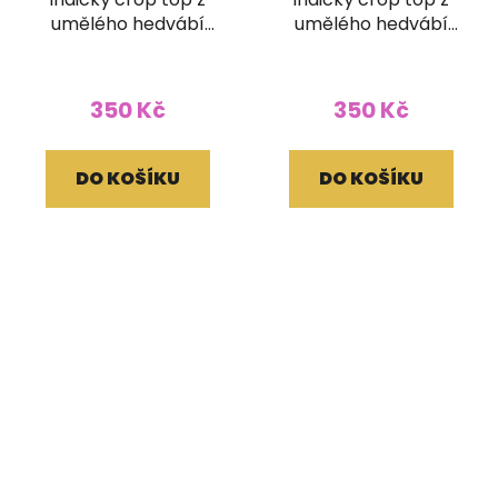
umělého hedvábí
umělého hedvábí
šedočervený
modré
350 Kč
350 Kč
DO KOŠÍKU
DO KOŠÍKU