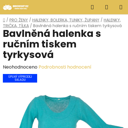
Přejít
Hledat
NÁKUP
na
obsah
KOŠÍK
Domů
/
PRO ŽENY
/
HALENKY, BOLERKA, TUNIKY, ŽUPANY
/
HALENKY,
TRIČKA, TÍLKA
/
Bavlněná halenka s ručním tiskem tyrkysová
Bavlněná halenka s
ručním tiskem
tyrkysová
Průměrné
Neohodnoceno
Podrobnosti hodnocení
hodnocení
ÚPLNÝ VÝPRODEJ
SKLADU
produktu
je
0,0
z
5
hvězdiček.