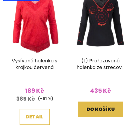
Vyšívaná halenka s
(L) Prořezávaná
krajkou červená
halenka ze strečové
bavlny černá
189 Kč
435 Kč
389 Kč
(–51 %)
DO KOŠÍKU
DETAIL