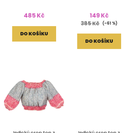
tiskem zelený
červený
485 Kč
149 Kč
385 Kč
(–61 %)
DO KOŠÍKU
DO KOŠÍKU
Indický crop top z
Indický crop top z