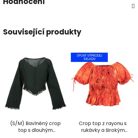
Hodnocení
Související produkty
ÚPLNÝ VÝPRODEJ
SKLADU
(S/M) Bavlněný crop
Crop top z rayonu s
top s dlouhým
rukávky a širokým
rukávem a ručním
žabičkováním batika