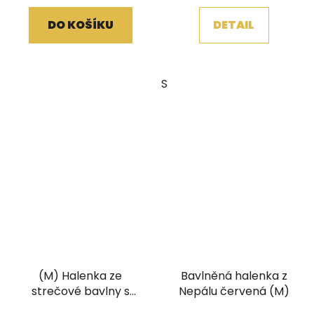
5,0
DO KOŠÍKU
DETAIL
z
5
hvězdiček.
S
(M) Halenka ze
Bavlněná halenka z
strečové bavlny s
Nepálu červená (M)
tiskem a vyšíváním