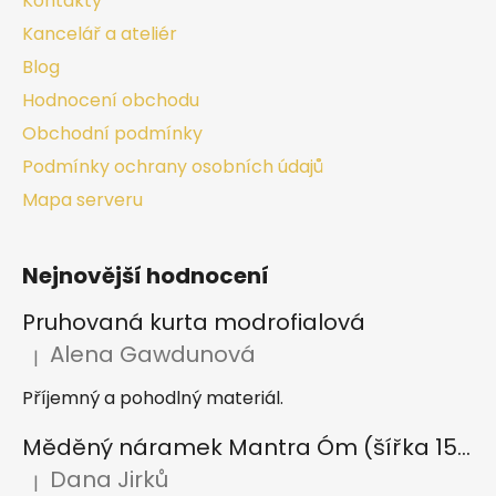
Kontakty
Kancelář a ateliér
Blog
Hodnocení obchodu
Obchodní podmínky
Podmínky ochrany osobních údajů
Mapa serveru
Nejnovější hodnocení
Pruhovaná kurta modrofialová
Alena Gawdunová
|
Hodnocení produktu je 5 z 5 hvězdiček.
Příjemný a pohodlný materiál.
Měděný náramek Mantra Óm (šířka 15 mm)
Dana Jirků
|
Hodnocení produktu je 5 z 5 hvězdiček.