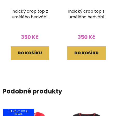
Indický crop top z
Indický crop top z
umělého hedvábí
umělého hedvábí
modrý
růžový
350 Kč
350 Kč
DO KOŠÍKU
DO KOŠÍKU
Podobné produkty
ÚPLNÝ VÝPRODEJ
SKLADU