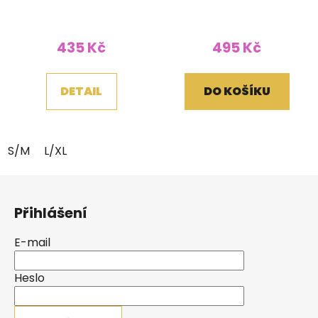
černočervená
bavlny malovaná
červená
435 Kč
495 Kč
DETAIL
DO KOŠÍKU
S/M
L/XL
Z
á
Přihlášení
p
a
E-mail
t
í
Heslo