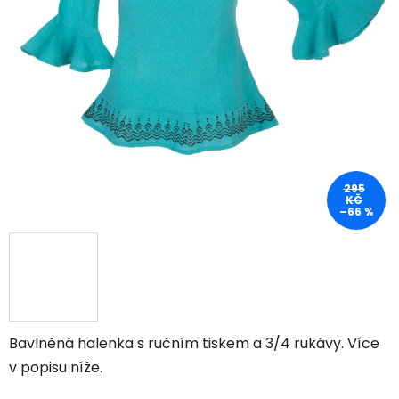
295
KČ
–66 %
Bavlněná halenka s ručním tiskem a 3/4 rukávy. Více
v popisu níže.