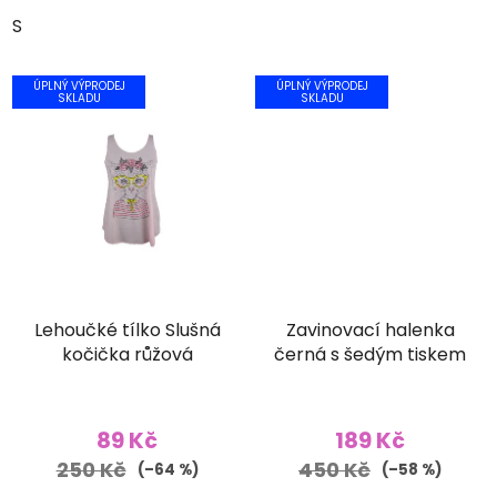
S
ÚPLNÝ VÝPRODEJ
ÚPLNÝ VÝPRODEJ
SKLADU
SKLADU
Lehoučké tílko Slušná
Zavinovací halenka
kočička růžová
černá s šedým tiskem
Průměrné
hodnocení
89 Kč
189 Kč
produktu
250 Kč
450 Kč
(–64 %)
(–58 %)
je