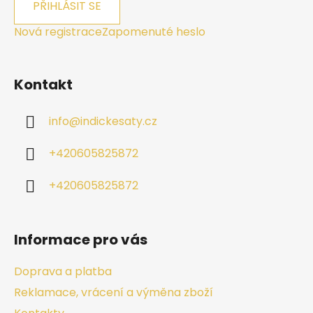
PŘIHLÁSIT SE
Nová registrace
Zapomenuté heslo
Kontakt
info
@
indickesaty.cz
+420605825872
+420605825872
Informace pro vás
Doprava a platba
Reklamace, vrácení a výměna zboží