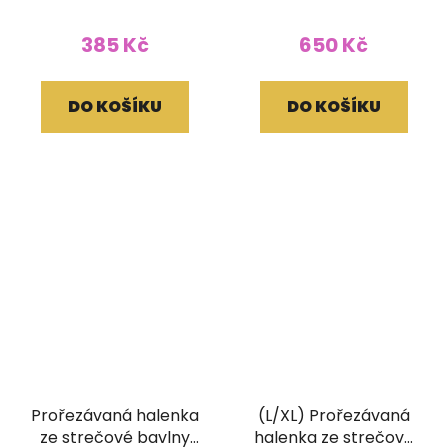
černozelená
385 Kč
650 Kč
DO KOŠÍKU
DO KOŠÍKU
Prořezávaná halenka
(L/XL) Prořezávaná
ze strečové bavlny
halenka ze strečové