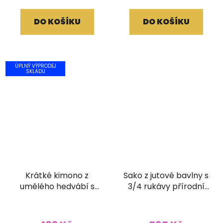
DO KOŠÍKU
DO KOŠÍKU
ÚPLNÝ VÝPRODEJ
SKLADU
Krátké kimono z
Sako z jutové bavlny s
umělého hedvábí s
3/4 rukávy přírodní
vyšívaným lemem
světlé
růžovočerné