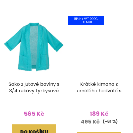
ÚPLNÝ VÝPRODEJ
SKLADU
Sako z jutové bavlny s
Krátké kimono z
3/4 rukávy tyrkysové
umělého hedvábí s
vyšívaným lemem
bílé
565 Kč
189 Kč
495 Kč
(–61 %)
DO KOŠÍKU