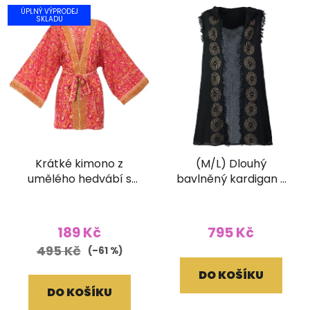
ÚPLNÝ VÝPRODEJ
SKLADU
Krátké kimono z
(M/L) Dlouhý
umělého hedvábí s
bavlněný kardigan s
vyšívaným lemem
třásněmi a ručním
červené
tiskem černý
189 Kč
795 Kč
495 Kč
(–61 %)
DO KOŠÍKU
DO KOŠÍKU