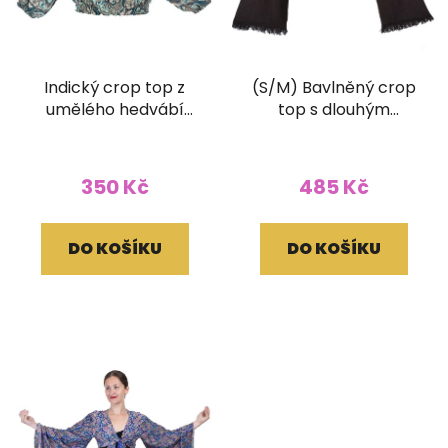
Indický crop top z
(S/M) Bavlněný crop
umělého hedvábí
top s dlouhým
modré
rukávem a ručním
tiskem tmavě hnědý
350 Kč
485 Kč
DO KOŠÍKU
DO KOŠÍKU