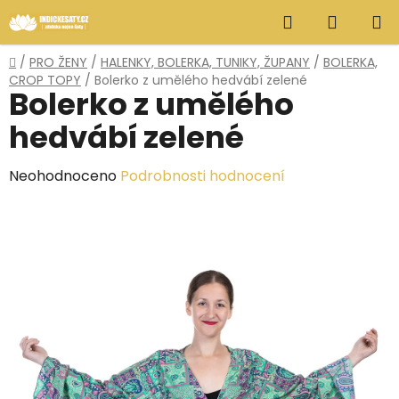
Přejít
Hledat
NÁKUP
na
obsah
KOŠÍK
Domů
/
PRO ŽENY
/
HALENKY, BOLERKA, TUNIKY, ŽUPANY
/
BOLERKA,
CROP TOPY
/
Bolerko z umělého hedvábí zelené
Bolerko z umělého
hedvábí zelené
Průměrné
Neohodnoceno
Podrobnosti hodnocení
hodnocení
produktu
je
0,0
z
5
hvězdiček.