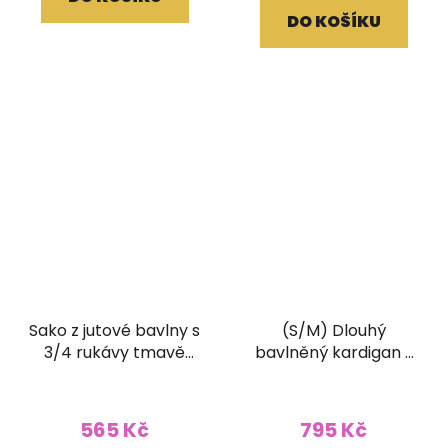
DO KOŠÍKU
Sako z jutové bavlny s
(S/M) Dlouhý
3/4 rukávy tmavě
bavlněný kardigan s
hnědé
třásněmi a ručním
tiskem vínový
565 Kč
795 Kč