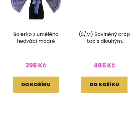
Bolerko z umělého
(S/M) Bavlněný crop
hedvábí modré
top s dlouhým
rukávem a ručním
tiskem zelený
395 Kč
485 Kč
DO KOŠÍKU
DO KOŠÍKU