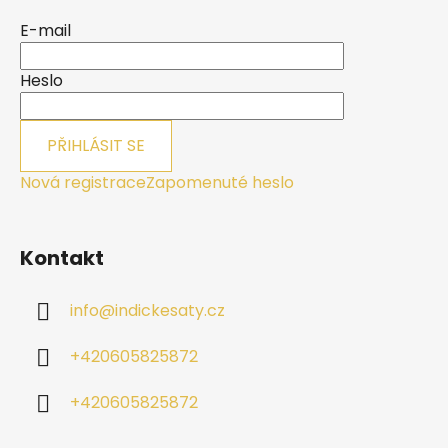
a
E-mail
t
í
Heslo
PŘIHLÁSIT SE
Nová registrace
Zapomenuté heslo
Kontakt
info
@
indickesaty.cz
+420605825872
+420605825872