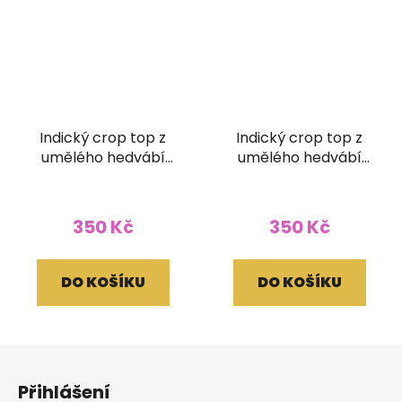
Indický crop top z
Indický crop top z
umělého hedvábí
umělého hedvábí
růžový
zelený
350 Kč
350 Kč
DO KOŠÍKU
DO KOŠÍKU
Z
á
Přihlášení
p