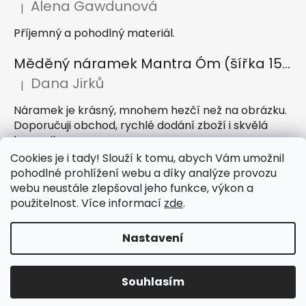
Alena Gawdunová
|
Hodnocení produktu je 5 z 5 hvězdiček.
Příjemný a pohodlný materiál.
Měděný náramek Mantra Óm (šířka 15 mm)
Dana Jirků
|
Hodnocení produktu je 5 z 5 hvězdiček.
Náramek je krásný, mnohem hezčí než na obrázku.
Doporučuji obchod, rychlé dodání zboží i skvělá
komunikace
Cookies je i tady! Slouží k tomu, abych Vám umožnil
Indický sárong z rayonu Nazar světle modrý
pohodlné prohlížení webu a díky analýze provozu
webu neustále zlepšoval jeho funkce, výkon a
Petra Hejátková
|
Hodnocení produktu je 5 z 5 hvězdiček.
použitelnost. Více informací
zde
.
Příjemný sárong, krásná barva
Nastavení
Vytvořil Shoptet
Souhlasím
Copyright 2026
IndickeSaty.cz
. Všechna práva
vyhrazena.