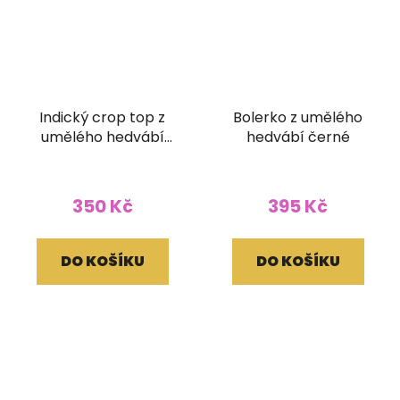
Indický crop top z
Bolerko z umělého
umělého hedvábí
hedvábí černé
růžový
350 Kč
395 Kč
DO KOŠÍKU
DO KOŠÍKU