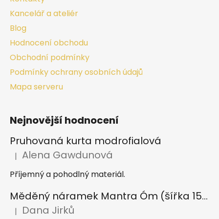
Kancelář a ateliér
Blog
Hodnocení obchodu
Obchodní podmínky
Podmínky ochrany osobních údajů
Mapa serveru
Nejnovější hodnocení
Pruhovaná kurta modrofialová
Alena Gawdunová
|
Hodnocení produktu je 5 z 5 hvězdiček.
Příjemný a pohodlný materiál.
Měděný náramek Mantra Óm (šířka 15 mm)
Dana Jirků
|
Hodnocení produktu je 5 z 5 hvězdiček.