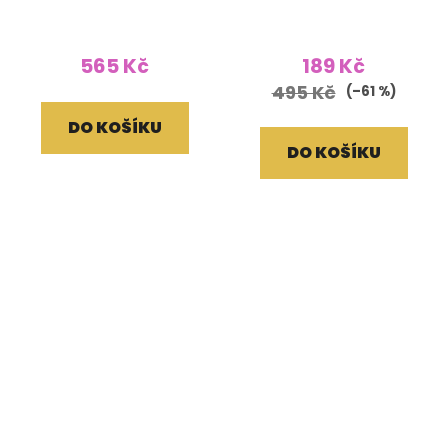
hnědé
vyšívaným lemem
červené
565 Kč
189 Kč
495 Kč
(–61 %)
DO KOŠÍKU
DO KOŠÍKU