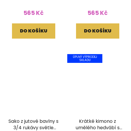
565 Kč
565 Kč
DO KOŠÍKU
DO KOŠÍKU
ÚPLNÝ VÝPRODEJ
SKLADU
Sako z jutové bavlny s
Krátké kimono z
3/4 rukávy světle
umělého hedvábí s