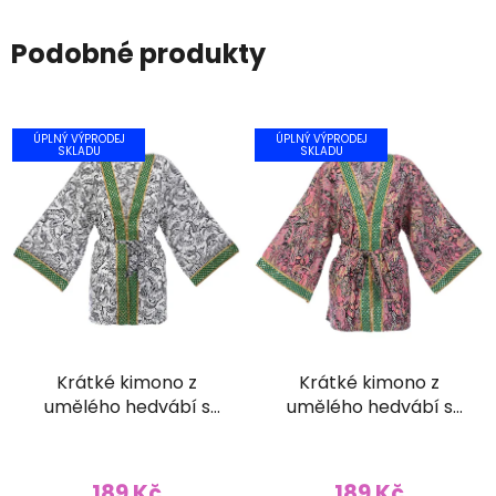
Podobné produkty
ÚPLNÝ VÝPRODEJ
ÚPLNÝ VÝPRODEJ
SKLADU
SKLADU
Krátké kimono z
Krátké kimono z
umělého hedvábí s
umělého hedvábí s
vyšívaným lemem
vyšívaným lemem
bílé
růžovočerné
189 Kč
189 Kč