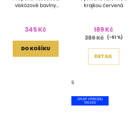
viskózové bavlny
krajkou červená
královsky modrá
345 Kč
189 Kč
389 Kč
(–51 %)
DO KOŠÍKU
DETAIL
S
ÚPLNÝ VÝPRODEJ
SKLADU