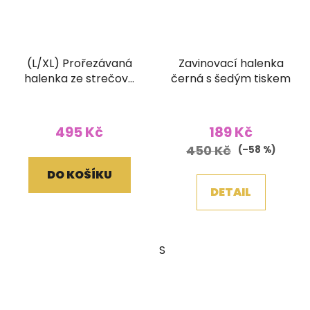
(L/XL) Prořezávaná
Zavinovací halenka
halenka ze strečové
černá s šedým tiskem
bavlny malovaná
Průměrné
červená
hodnocení
495 Kč
189 Kč
produktu
450 Kč
(–58 %)
je
DO KOŠÍKU
5,0
DETAIL
z
5
hvězdiček.
S