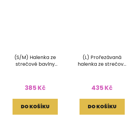
(S/M) Halenka ze
(L) Prořezávaná
strečové bavlny
halenka ze strečové
vyšívaná s tiskem
bavlny černá
černočervená
385 Kč
435 Kč
DO KOŠÍKU
DO KOŠÍKU