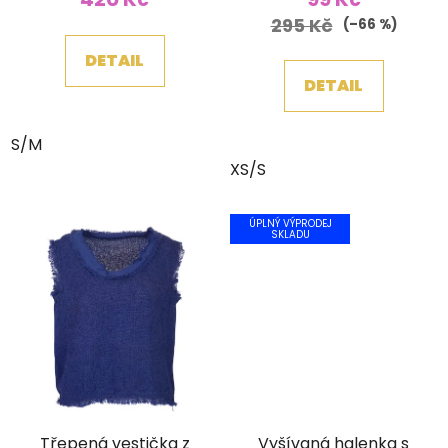
295 Kč
(–66 %)
DETAIL
DETAIL
S/M
XS/S
ÚPLNÝ VÝPRODEJ
SKLADU
Třepená vestička z
Vyšívaná halenka s