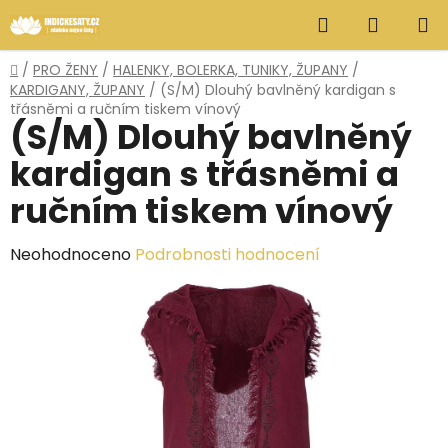
Přejít
Hledat
NÁKUP
na
obsah
KOŠÍK
Domů
/
PRO ŽENY
/
HALENKY, BOLERKA, TUNIKY, ŽUPANY
/
KARDIGANY, ŽUPANY
/
(S/M) Dlouhý bavlněný kardigan s
třásněmi a ručním tiskem vínový
(S/M) Dlouhý bavlněný
kardigan s třásněmi a
ručním tiskem vínový
Průměrné
Neohodnoceno
Podrobnosti hodnocení
hodnocení
produktu
je
0,0
z
5
hvězdiček.