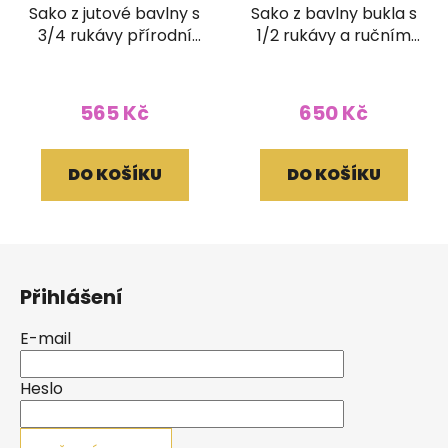
Sako z jutové bavlny s
Sako z bavlny bukla s
3/4 rukávy přírodní
1/2 rukávy a ručním
světlé
tiskem přírodní světlé
565 Kč
650 Kč
DO KOŠÍKU
DO KOŠÍKU
Z
á
Přihlášení
p
a
E-mail
t
í
Heslo