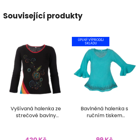
Související produkty
ÚPLNÝ VÝPRODEJ
SKLADU
Vyšívaná halenka ze
Bavlněná halenka s
strečové bavlny
ručním tiskem
černočervená
tyrkysová
420 Kč
99 Kč