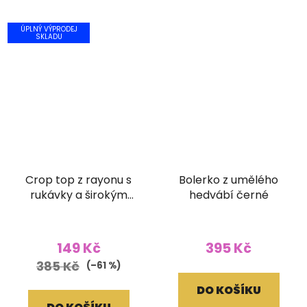
ÚPLNÝ VÝPRODEJ
SKLADU
Crop top z rayonu s
Bolerko z umělého
rukávky a širokým
hedvábí černé
žabičkováním batika
hnědý
149 Kč
395 Kč
385 Kč
(–61 %)
DO KOŠÍKU