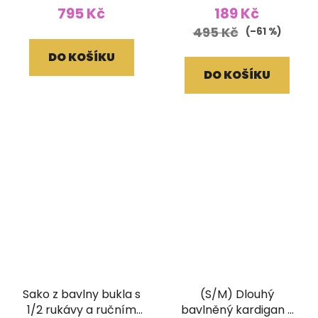
795 Kč
189 Kč
495 Kč
(–61 %)
DO KOŠÍKU
DO KOŠÍKU
Sako z bavlny bukla s
(S/M) Dlouhý
1/2 rukávy a ručním
bavlněný kardigan s