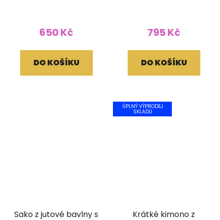
tiskem přírodní světlé
třásněmi a ručním
tiskem vínový
650 Kč
795 Kč
DO KOŠÍKU
DO KOŠÍKU
ÚPLNÝ VÝPRODEJ
SKLADU
Sako z jutové bavlny s
Krátké kimono z