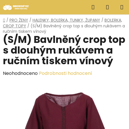
Přejít
Hledat
NÁKUP
na
obsah
KOŠÍK
Domů
/
PRO ŽENY
/
HALENKY, BOLERKA, TUNIKY, ŽUPANY
/
BOLERKA,
CROP TOPY
/
(S/M) Bavlněný crop top s dlouhým rukávem a
ručním tiskem vínový
(S/M) Bavlněný crop top
s dlouhým rukávem a
ručním tiskem vínový
Průměrné
Neohodnoceno
Podrobnosti hodnocení
hodnocení
produktu
je
0,0
z
5
hvězdiček.