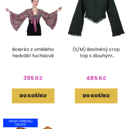
Bolerko z umělého
(S/M) Bavlněný crop
hedvábí fuchsiové
top s dlouhým
rukávem a ručním
tiskem zelený
395 Kč
485 Kč
DO KOŠÍKU
DO KOŠÍKU
ÚPLNÝ VÝPRODEJ
SKLADU