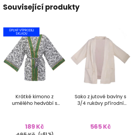
Související produkty
ÚPLNÝ VÝPRODEJ
SKLADU
Krátké kimono z
Sako z jutové bavlny s
umělého hedvábí s
3/4 rukávy přírodní
vyšívaným lemem
světlé
bílé
189 Kč
565 Kč
495 Kč
(–61 %)