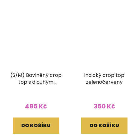
(S/M) Bavlněný crop
Indický crop top
top s dlouhým
zelenočervený
rukávem a ručním
tiskem bílý
485 Kč
350 Kč
DO KOŠÍKU
DO KOŠÍKU