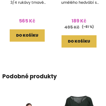
3/4 rukávy tmavě
umělého hedvábí s
hnědé
vyšívaným lemem
růžovočerné
565 Kč
189 Kč
495 Kč
(–61 %)
DO KOŠÍKU
DO KOŠÍKU
Podobné produkty