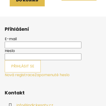
DO KOŠÍKU
Z
á
Přihlášení
p
a
E-mail
t
í
Heslo
PŘIHLÁSIT SE
Nová registrace
Zapomenuté heslo
Kontakt
info
@
indickesaty.cz