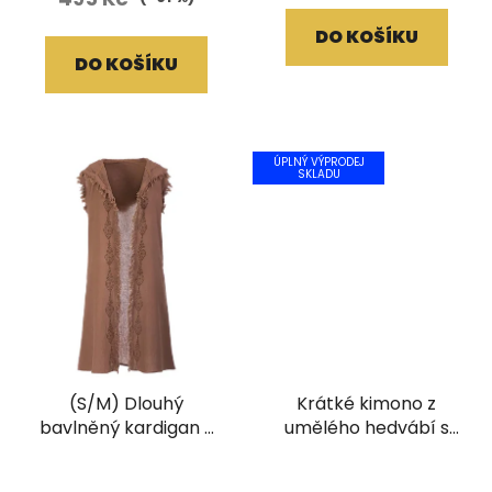
DO KOŠÍKU
DO KOŠÍKU
ÚPLNÝ VÝPRODEJ
SKLADU
(S/M) Dlouhý
Krátké kimono z
bavlněný kardigan s
umělého hedvábí s
třásněmi a ručním
vyšívaným lemem
tiskem hnědý
červené