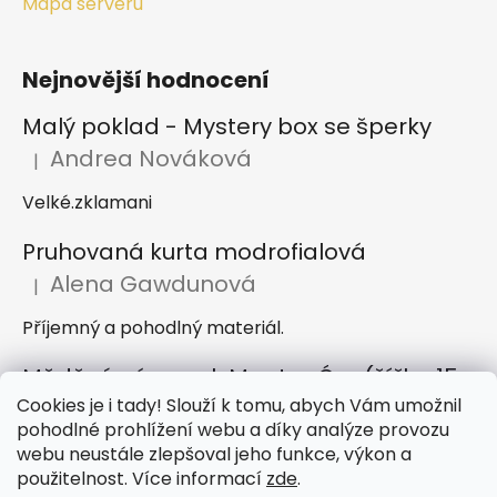
Mapa serveru
Nejnovější hodnocení
Malý poklad - Mystery box se šperky
Andrea Nováková
|
Hodnocení produktu je 2 z 5 hvězdiček.
Velké.zklamani
Pruhovaná kurta modrofialová
Alena Gawdunová
|
Hodnocení produktu je 5 z 5 hvězdiček.
Příjemný a pohodlný materiál.
Měděný náramek Mantra Óm (šířka 15 mm)
Cookies je i tady! Slouží k tomu, abych Vám umožnil
Dana Jirků
|
Hodnocení produktu je 5 z 5 hvězdiček.
pohodlné prohlížení webu a díky analýze provozu
Náramek je krásný, mnohem hezčí než na obrázku.
webu neustále zlepšoval jeho funkce, výkon a
Doporučuji obchod, rychlé dodání zboží i skvělá
použitelnost. Více informací
zde
.