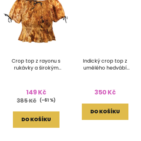
Crop top z rayonu s
Indický crop top z
rukávky a širokým
umělého hedvábí
žabičkováním batika
šedé
žlutohnědá
149 Kč
350 Kč
385 Kč
(–61 %)
DO KOŠÍKU
DO KOŠÍKU