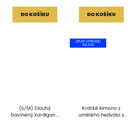
DO KOŠÍKU
DO KOŠÍKU
ÚPLNÝ VÝPRODEJ
SKLADU
(S/M) Dlouhý
Krátké kimono z
bavlněný kardigan s
umělého hedvábí s
třásněmi a ručním
vyšívaným lemem
tiskem hnědý
červené