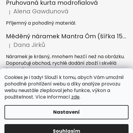
Pruhovaná kurta modrofialová
Alena Gawdunová
|
Hodnocení produktu je 5 z 5 hvězdiček.
Příjemný a pohodlný materiál.
Měděný náramek Mantra Óm (šířka 15 mm)
Dana Jirků
|
Hodnocení produktu je 5 z 5 hvězdiček.
Náramek je krásný, mnohem hezčí než na obrázku.
Doporučuji obchod, rychlé dodání zboží i skvělá
komunikace
Cookies je i tady! Slouží k tomu, abych Vám umožnil
Indický sárong z rayonu Nazar světle modrý
pohodlné prohlížení webu a díky analýze provozu
webu neustále zlepšoval jeho funkce, výkon a
Petra Hejátková
|
Hodnocení produktu je 5 z 5 hvězdiček.
použitelnost. Více informací
zde
.
Příjemný sárong, krásná barva
Nastavení
Vytvořil Shoptet
Souhlasím
Copyright 2026
IndickeSaty.cz
. Všechna práva