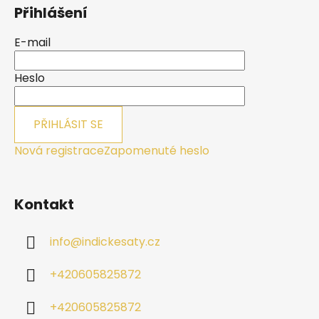
á
Přihlášení
p
a
E-mail
t
í
Heslo
PŘIHLÁSIT SE
Nová registrace
Zapomenuté heslo
Kontakt
info
@
indickesaty.cz
+420605825872
+420605825872