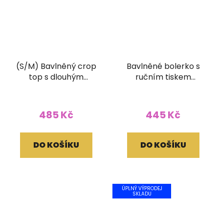
(S/M) Bavlněný crop
Bavlněné bolerko s
top s dlouhým
ručním tiskem
rukávem a ručním
tyrkysové
tiskem vínový
485 Kč
445 Kč
DO KOŠÍKU
DO KOŠÍKU
ÚPLNÝ VÝPRODEJ
SKLADU