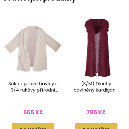
Sako z jutové bavlny s
(S/M) Dlouhý
3/4 rukávy přírodní
bavlněný kardigan s
světlé
třásněmi a ručním
tiskem vínový
565 Kč
795 Kč