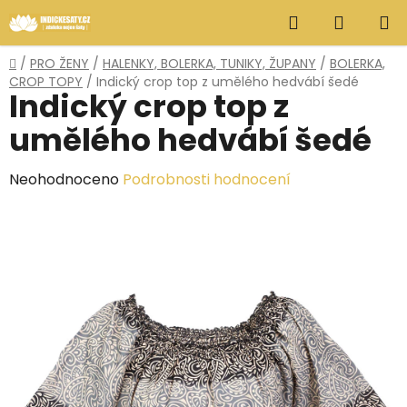
Přejít
Hledat
NÁKUP
na
obsah
KOŠÍK
Domů
/
PRO ŽENY
/
HALENKY, BOLERKA, TUNIKY, ŽUPANY
/
BOLERKA,
CROP TOPY
/
Indický crop top z umělého hedvábí šedé
Indický crop top z
umělého hedvábí šedé
Průměrné
Neohodnoceno
Podrobnosti hodnocení
hodnocení
produktu
je
0,0
z
5
hvězdiček.