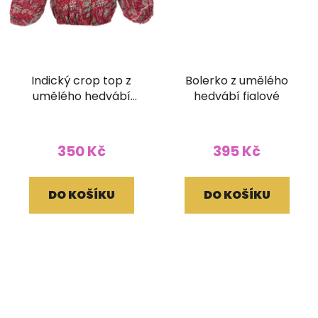
Indický crop top z
Bolerko z umělého
umělého hedvábí
hedvábí fialové
červený
350 Kč
395 Kč
DO KOŠÍKU
DO KOŠÍKU