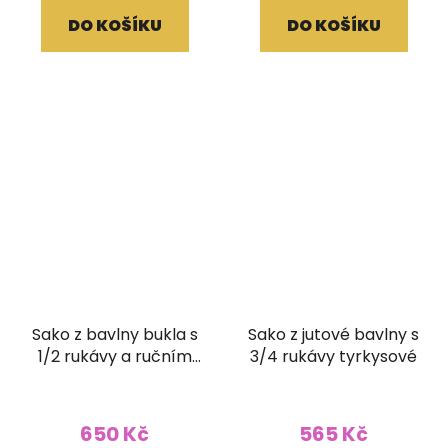
DO KOŠÍKU
DO KOŠÍKU
Sako z bavlny bukla s
Sako z jutové bavlny s
1/2 rukávy a ručním
3/4 rukávy tyrkysové
tiskem přírodní světlé
650 Kč
565 Kč