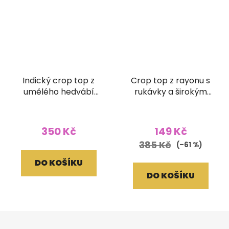
Indický crop top z
Crop top z rayonu s
umělého hedvábí
rukávky a širokým
modré
žabičkováním batika
červený
350 Kč
149 Kč
385 Kč
(–61 %)
DO KOŠÍKU
DO KOŠÍKU
Z