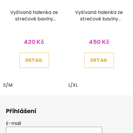
Vyšívaná halenka ze
Vyšívaná halenka ze
strečové bavlny
strečové bavlny
černozelená
stonewash
prořezávaná barevná
420 Kč
450 Kč
DETAIL
DETAIL
S/M
L/XL
Z
á
Přihlášení
p
a
E-mail
t