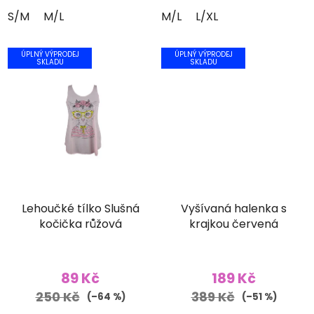
5
S/M
M/L
M/L
L/XL
hvězdiček.
ÚPLNÝ VÝPRODEJ
ÚPLNÝ VÝPRODEJ
SKLADU
SKLADU
Lehoučké tílko Slušná
Vyšívaná halenka s
kočička růžová
krajkou červená
89 Kč
189 Kč
250 Kč
389 Kč
(–64 %)
(–51 %)