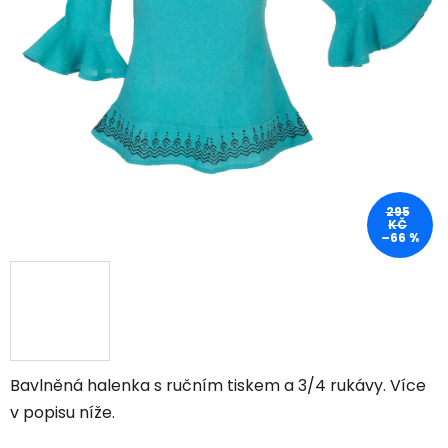
295
KČ
–66 %
Bavlněná halenka s ručním tiskem a 3/4 rukávy. Více
v popisu níže.