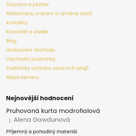
Doprava a platba
Reklamace, vrácení a výměna zboží
Kontakty
Kancelář a ateliér
Blog
Hodnocení obchodu
Obchodní podmínky
Podmínky ochrany osobních údajů
Mapa serveru
Nejnovější hodnocení
Pruhovaná kurta modrofialová
Alena Gawdunová
|
Hodnocení produktu je 5 z 5 hvězdiček.
Příjemný a pohodlný materiál.