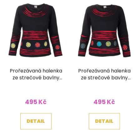
Prořezávaná halenka
Prořezávaná halenka
ze strečové bavlny
ze strečové bavlny
malovaná
malovaná
Průměrné
černočervená
černočervená
hodnocení
495 Kč
495 Kč
produktu
je
DETAIL
DETAIL
5,0
z