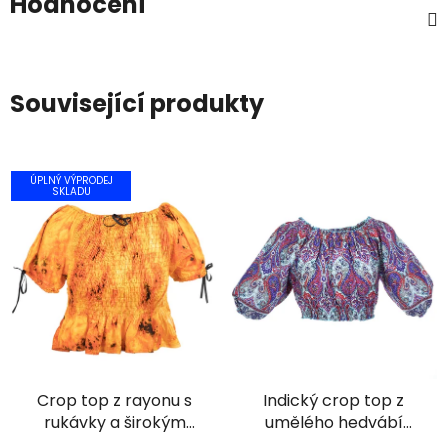
Hodnocení
Související produkty
ÚPLNÝ VÝPRODEJ
SKLADU
Crop top z rayonu s
Indický crop top z
rukávky a širokým
umělého hedvábí
žabičkováním batika
modrý