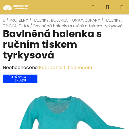
Přejít
Hledat
NÁKUP
na
obsah
KOŠÍK
Domů
/
PRO ŽENY
/
HALENKY, BOLERKA, TUNIKY, ŽUPANY
/
HALENKY,
TRIČKA, TÍLKA
/
Bavlněná halenka s ručním tiskem tyrkysová
Bavlněná halenka s
ručním tiskem
tyrkysová
Průměrné
Neohodnoceno
Podrobnosti hodnocení
hodnocení
ÚPLNÝ VÝPRODEJ
SKLADU
produktu
je
0,0
z
5
hvězdiček.