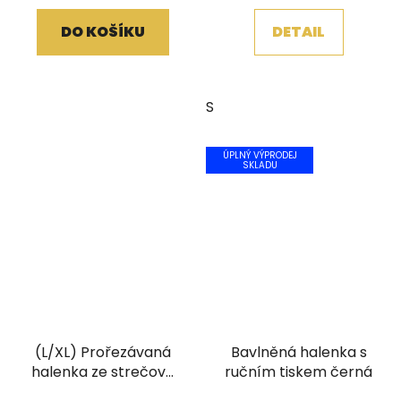
DO KOŠÍKU
DETAIL
S
ÚPLNÝ VÝPRODEJ
SKLADU
(L/XL) Prořezávaná
Bavlněná halenka s
halenka ze strečové
ručním tiskem černá
bavlny malovaná