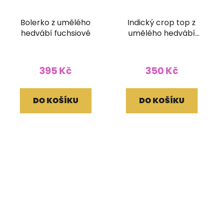
Bolerko z umělého
Indický crop top z
hedvábí fuchsiové
umělého hedvábí
růžový
395 Kč
350 Kč
DO KOŠÍKU
DO KOŠÍKU