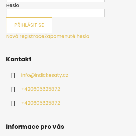
í
Heslo
PŘIHLÁSIT SE
Nová registrace
Zapomenuté heslo
Kontakt
info
@
indickesaty.cz
+420605825872
+420605825872
Informace pro vás