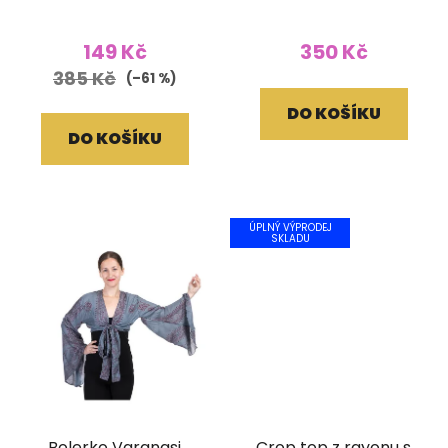
žlutý
149 Kč
350 Kč
385 Kč
(–61 %)
DO KOŠÍKU
DO KOŠÍKU
ÚPLNÝ VÝPRODEJ
SKLADU
Bolerko Varanasi
Crop top z rayonu s