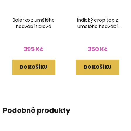
Bolerko z umělého
Indický crop top z
hedvábí fialové
umělého hedvábí
šedé
395 Kč
350 Kč
DO KOŠÍKU
DO KOŠÍKU
Podobné produkty