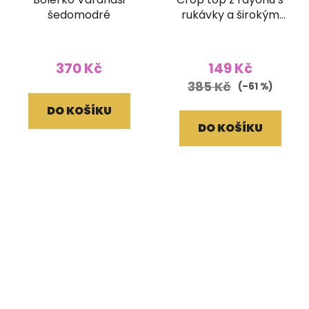
šedomodré
rukávky a širokým
žabičkováním batika
hnědý
370 Kč
149 Kč
385 Kč
(–61 %)
DO KOŠÍKU
DO KOŠÍKU