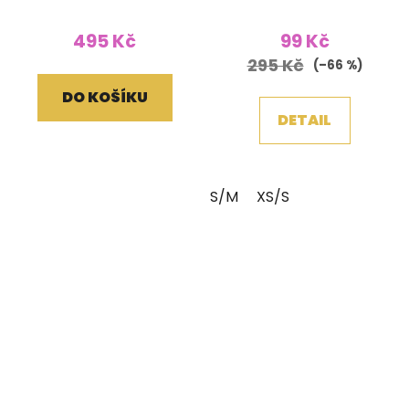
červená
495 Kč
99 Kč
295 Kč
(–66 %)
DO KOŠÍKU
DETAIL
S/M
XS/S