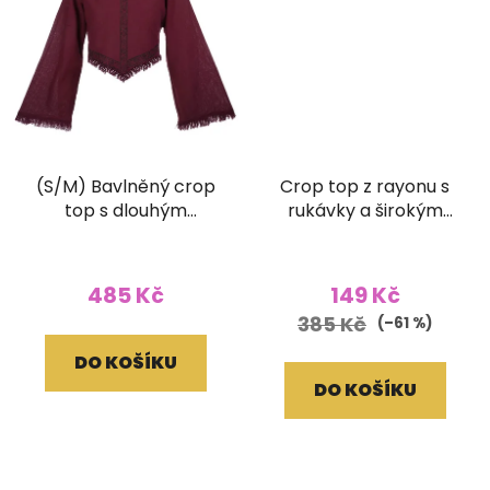
(S/M) Bavlněný crop
Crop top z rayonu s
top s dlouhým
rukávky a širokým
rukávem a ručním
žabičkováním batika
tiskem vínový
žlutý
485 Kč
149 Kč
385 Kč
(–61 %)
DO KOŠÍKU
DO KOŠÍKU