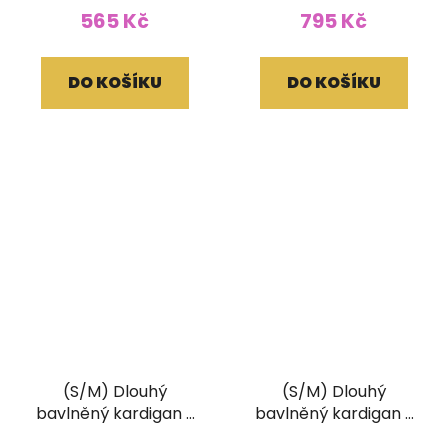
565 Kč
795 Kč
DO KOŠÍKU
DO KOŠÍKU
(S/M) Dlouhý
(S/M) Dlouhý
bavlněný kardigan s
bavlněný kardigan s
třásněmi a ručním
třásněmi a ručním