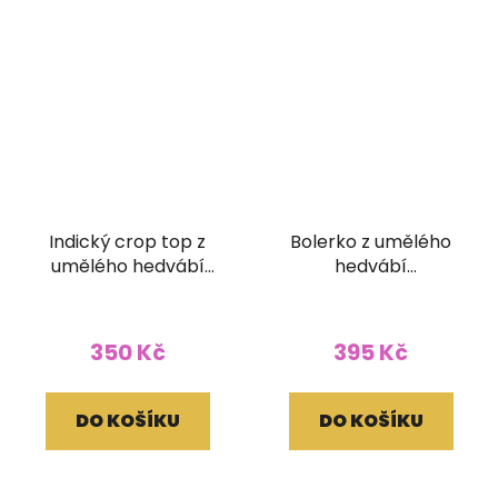
Indický crop top z
Bolerko z umělého
umělého hedvábí
hedvábí
modrý
červenomodré
350 Kč
395 Kč
DO KOŠÍKU
DO KOŠÍKU