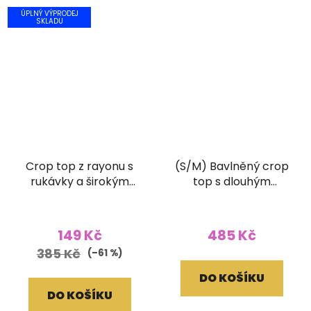
ÚPLNÝ VÝPRODEJ
SKLADU
Crop top z rayonu s
(S/M) Bavlněný crop
rukávky a širokým
top s dlouhým
žabičkováním batika
rukávem a ručním
hnědý
tiskem černý
149 Kč
485 Kč
385 Kč
(–61 %)
DO KOŠÍKU
DO KOŠÍKU