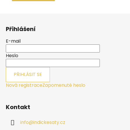
Z
á
Přihlášení
p
a
E-mail
t
í
Heslo
PŘIHLÁSIT SE
Nová registrace
Zapomenuté heslo
Kontakt
info
@
indickesaty.cz