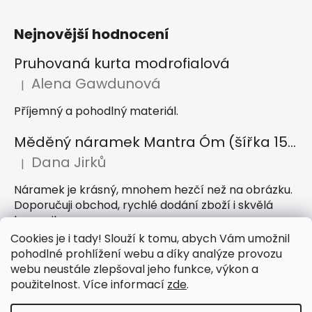
Nejnovější hodnocení
Pruhovaná kurta modrofialová
Alena Gawdunová
|
Hodnocení produktu je 5 z 5 hvězdiček.
Příjemný a pohodlný materiál.
Měděný náramek Mantra Óm (šířka 15 mm)
Dana Jirků
|
Hodnocení produktu je 5 z 5 hvězdiček.
Náramek je krásný, mnohem hezčí než na obrázku.
Doporučuji obchod, rychlé dodání zboží i skvělá
komunikace
Cookies je i tady! Slouží k tomu, abych Vám umožnil
Indický sárong z rayonu Nazar světle modrý
pohodlné prohlížení webu a díky analýze provozu
webu neustále zlepšoval jeho funkce, výkon a
Petra Hejátková
|
Hodnocení produktu je 5 z 5 hvězdiček.
použitelnost. Více informací
zde
.
Příjemný sárong, krásná barva