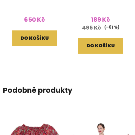
tiskem přírodní světlé
vyšívaným lemem
červené
650 Kč
189 Kč
495 Kč
(–61 %)
DO KOŠÍKU
DO KOŠÍKU
Podobné produkty