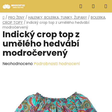
Přejít
Hledat
NÁKUP
na
obsah
KOŠÍK
Domů
/
PRO ŽENY
/
HALENKY, BOLERKA, TUNIKY, ŽUPANY
/
BOLERKA,
CROP TOPY
/
Indický crop top z umělého hedvábí
modročervený
Indický crop top z
umělého hedvábí
modročervený
Průměrné
Neohodnoceno
Podrobnosti hodnocení
hodnocení
produktu
je
0,0
z
5
hvězdiček.