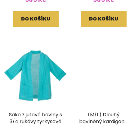
DO KOŠÍKU
DO KOŠÍKU
Sako z jutové bavlny s
(M/L) Dlouhý
3/4 rukávy tyrkysové
bavlněný kardigan s
třásněmi a ručním
tiskem černý