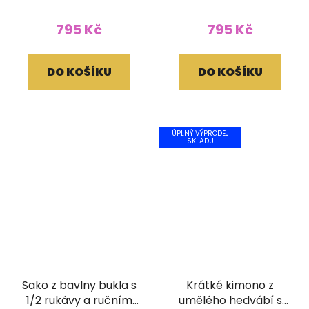
tiskem vínový
tiskem hnědý
795 Kč
795 Kč
DO KOŠÍKU
DO KOŠÍKU
ÚPLNÝ VÝPRODEJ
SKLADU
Sako z bavlny bukla s
Krátké kimono z
1/2 rukávy a ručním
umělého hedvábí s