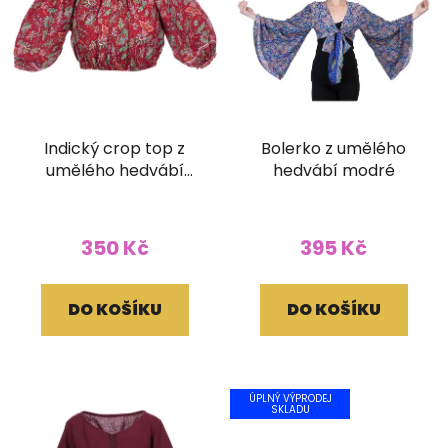
Indický crop top z
Bolerko z umělého
umělého hedvábí
hedvábí modré
červený
350 Kč
395 Kč
DO KOŠÍKU
DO KOŠÍKU
ÚPLNÝ VÝPRODEJ
SKLADU