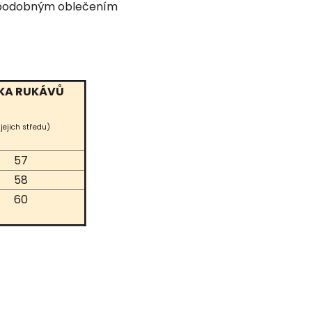
ím podobným oblečením
KA RUKÁVŮ
 jejich středu)
57
58
60