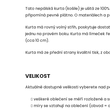
Tato nepálská kurta (košile) je ušitá ze 100
připomíná pevné plátno. O materiálech a p
Kurta má rovný volný střih, poskytuje dostat
jednu na pravém boku.
Kurta má límeček ře
(cca 10 cm).
Kurta má ze přední strany kvalitní tisk, z ob
VELIKOST
Aktuálně dostupné velikosti vyberete nad po
veškeré oblečení se měří rozložené a s
míry se vztahují na oblečení (obvod = ob