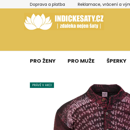
Přejít
Doprava a platba
Reklamace, vrácení a vý
na
obsah
PRO ŽENY
PRO MUŽE
ŠPERKY
PRÁVĚ V AKCI