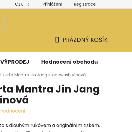
CZK
Přihlášení
Registrace
Hodnocení obchodu
Obchodní podmínky
Podmínk
PRÁZDNÝ KOŠÍK
NÁKUPNÍ
KOŠÍK
VÝPRODEJ
Hodnocení obchodu
Kontak
á kurta Mantra Jin Jang stonewash vínová
rta Mantra Jin Jang
ínová
 hodnocení
a s dlouhým rukávem a originálním tiskem
.