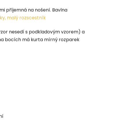
elmi příjemná na nošení. Bavlna
ky, malý rozscestník
 vzor nesedí s podkladovým vzorem) a
 na bocích má kurta mírný rozparek
ní