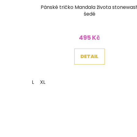
Pánské tričko Mandala života stonewas
šedé
495 Kč
DETAIL
L
XL