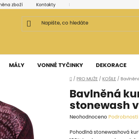
měna zboží
Kontakty
Kancelář a ateliér
Blog
MÁLY
VONNÉ TYČINKY
DEKORACE
Domů
/
PRO MUŽE
/
KOŠILE
/
Bavlněn
Bavlněná ku
stonewash v
Průměrné
Neohodnoceno
Podrobnosti
hodnocení
Pohodlná stonewashová kurt
produktu