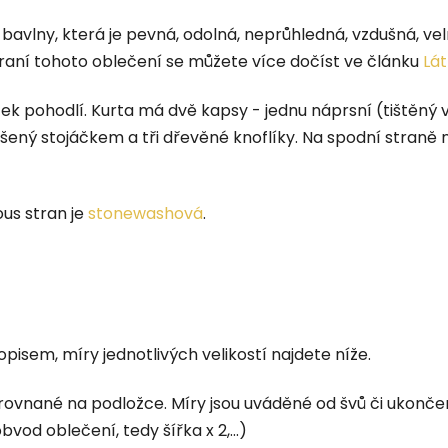
% bavlny, která je pevná, odolná, neprůhledná, vzdušná, v
raní tohoto oblečení se můžete více dočíst ve článku
Lát
ek pohodlí. K
urta má dvě kapsy - jednu náprsní (tištěný
šený stojáčkem a tři dřevěné knoflíky. Na spodní straně
ous stran je
stonewashová
.
pisem, míry jednotlivých velikostí najdete níže.
rovnané na podložce. Míry jsou uváděné od švů či ukonče
vod oblečení, tedy šířka x 2,...)