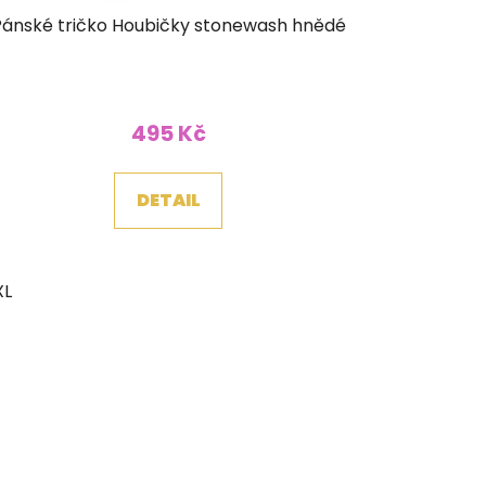
Pánské tričko Houbičky stonewash hnědé
495 Kč
DETAIL
XL