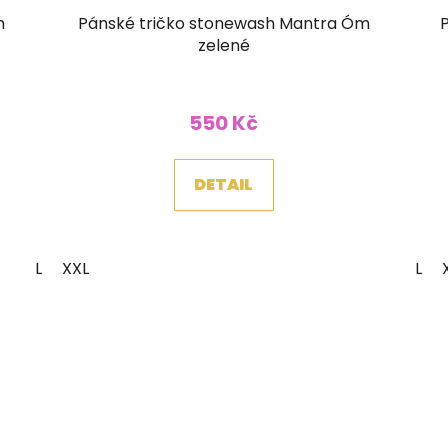
h
Pánské tričko stonewash Mantra Óm
zelené
550 Kč
DETAIL
L
XXL
L