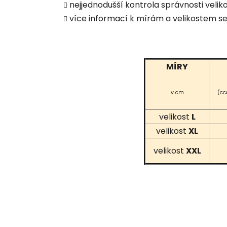
nejjednodušší kontrola správnosti vel
více informací k mírám a velikostem s
MÍRY
v cm
(cc
velikost
L
velikost
XL
velikost
XXL