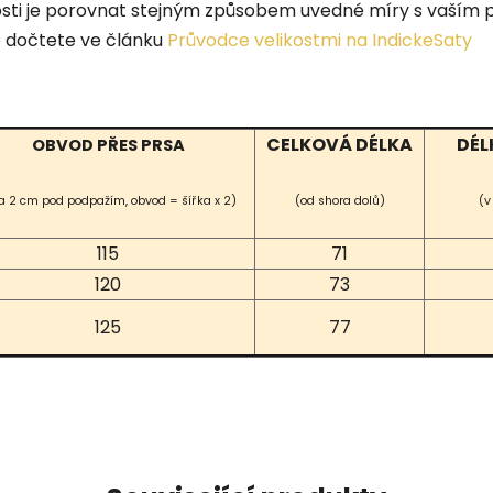
ikosti je porovnat stejným způsobem uvedné míry s vaš
e dočtete ve článku
Průvodce velikostmi na IndickeSaty
CELKOVÁ DÉLKA
DÉL
OBVOD PŘES PRSA
a 2 cm pod podpažím, obvod = šířka x 2)
(od shora dolů)
(v
115
71
120
73
125
77