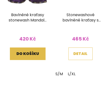
Bavlněné kraťasy
Stonewashové
stonewash Mandala
bavlněné kraťasy s
tkané kapsy fialové
tkaným pasem a
kapsičkou zelené
420 Kč
465 Kč
DO KOŠÍKU
DETAIL
S/M
L/XL