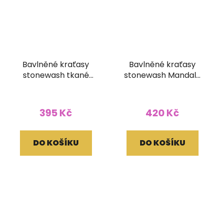
Bavlněné kraťasy
Bavlněné kraťasy
stonewash tkané
stonewash Mandala
kapsy modré
tkané kapsy modré
395 Kč
420 Kč
DO KOŠÍKU
DO KOŠÍKU