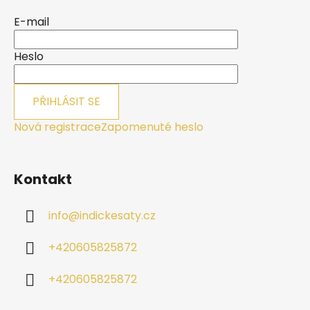
p
a
E-mail
t
í
Heslo
PŘIHLÁSIT SE
Nová registrace
Zapomenuté heslo
Kontakt
info
@
indickesaty.cz
+420605825872
+420605825872