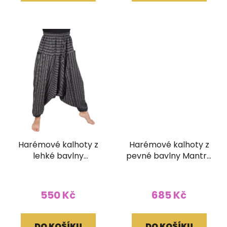
Harémové kalhoty z
Harémové kalhoty z
lehké bavlny
pevné bavlny Mantra
pruhované černé
zelené
550 Kč
685 Kč
DO KOŠÍKU
DO KOŠÍKU