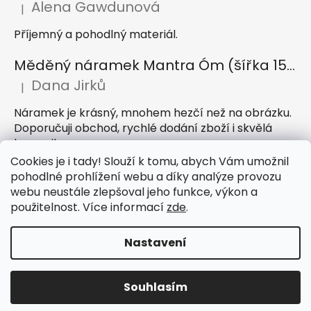
Alena Gawdunová
|
Hodnocení produktu je 5 z 5 hvězdiček.
Příjemný a pohodlný materiál.
Měděný náramek Mantra Óm (šířka 15 mm)
Dana Jirků
|
Hodnocení produktu je 5 z 5 hvězdiček.
Náramek je krásný, mnohem hezčí než na obrázku.
Doporučuji obchod, rychlé dodání zboží i skvělá
komunikace
Cookies je i tady! Slouží k tomu, abych Vám umožnil
Indický sárong z rayonu Nazar světle modrý
pohodlné prohlížení webu a díky analýze provozu
webu neustále zlepšoval jeho funkce, výkon a
Petra Hejátková
|
Hodnocení produktu je 5 z 5 hvězdiček.
použitelnost. Více informací
zde
.
Příjemný sárong, krásná barva
Nastavení
Vytvořil Shoptet
Souhlasím
Copyright 2026
IndickeSaty.cz
. Všechna práva
vyhrazena.