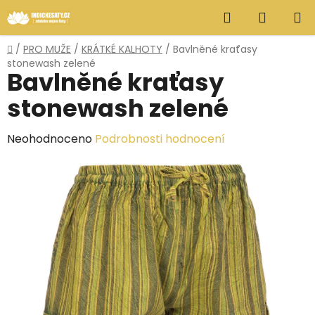
Přejít
Hledat
NÁKUP
na
obsah
KOŠÍK
Domů
/
PRO MUŽE
/
KRÁTKÉ KALHOTY
/
Bavlněné kraťasy
stonewash zelené
Bavlněné kraťasy
stonewash zelené
Průměrné
Neohodnoceno
Podrobnosti hodnocení
hodnocení
produktu
je
0,0
z
5
hvězdiček.