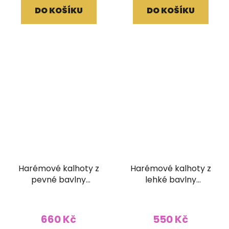
DO KOŠÍKU
DO KOŠÍKU
Harémové kalhoty z
Harémové kalhoty z
pevné bavlny
lehké bavlny
přírodní světlé
pruhované barevné
660 Kč
550 Kč