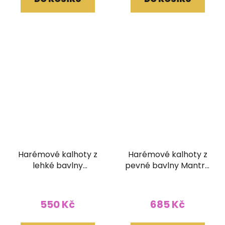
Harémové kalhoty z
Harémové kalhoty z
lehké bavlny
pevné bavlny Mantra
pruhované červené
přírodní světlé
550 Kč
685 Kč