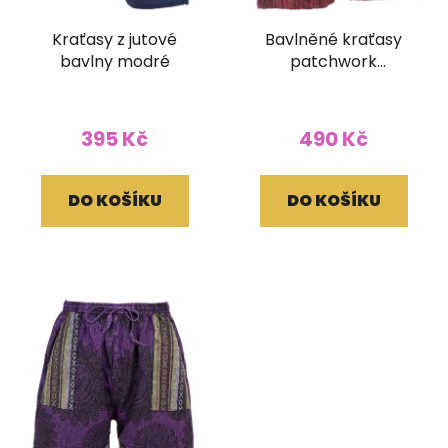
Kraťasy z jutové
Bavlněné kraťasy
bavlny modré
patchwork
stonewash tisk vínové
395 Kč
490 Kč
DO KOŠÍKU
DO KOŠÍKU