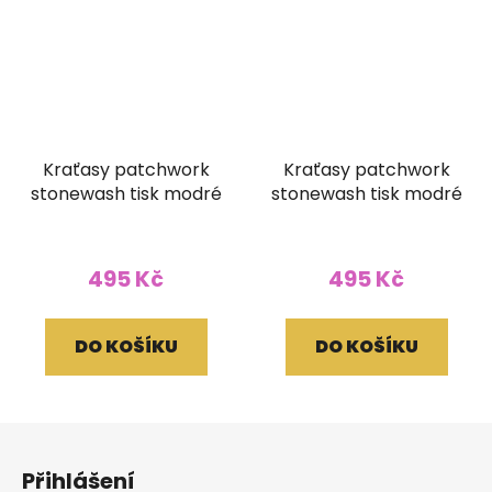
Kraťasy patchwork
Kraťasy patchwork
stonewash tisk modré
stonewash tisk modré
495 Kč
495 Kč
DO KOŠÍKU
DO KOŠÍKU
Z
á
Přihlášení