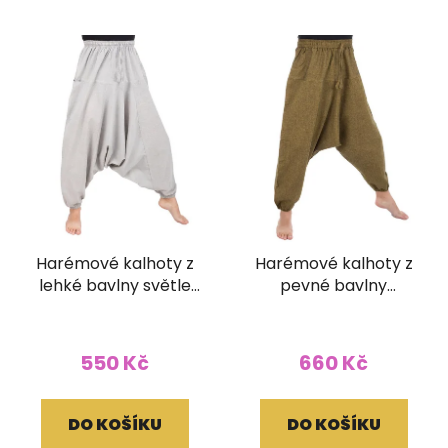
Harémové kalhoty z
Harémové kalhoty z
lehké bavlny světle
pevné bavlny
šedé
žlutozelené
550 Kč
660 Kč
DO KOŠÍKU
DO KOŠÍKU