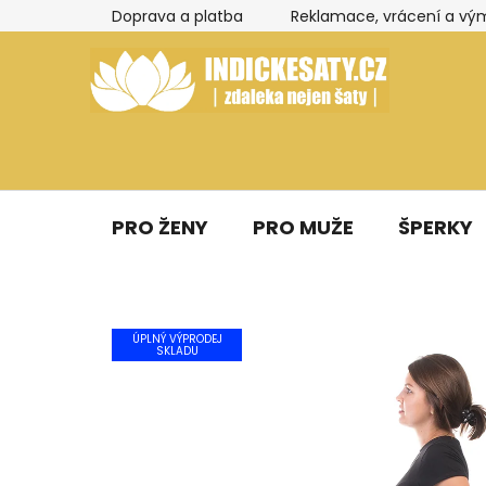
Přejít
Doprava a platba
Reklamace, vrácení a vý
na
obsah
PRO ŽENY
PRO MUŽE
ŠPERKY
ÚPLNÝ VÝPRODEJ
SKLADU