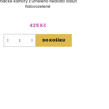
Indické kalhoty z umělého hedvábí balun
fialovozelené
425 Kč
DO KOŠÍKU