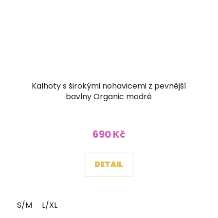
Kalhoty s širokými nohavicemi z pevnější
bavlny Organic modré
690 Kč
DETAIL
S/M
L/XL