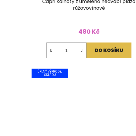
Capri kalhoty z umělého hedvábí plazo
růžovovínové
480 Kč
DO KOŠÍKU
ÚPLNÝ VÝPRODEJ
SKLADU