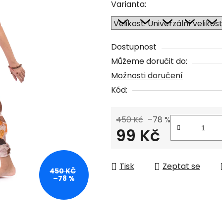
Varianta:
0,0
z
5
Dostupnost
hvězdiček.
Můžeme doručit do:
Možnosti doručení
Kód:
450 Kč
–78 %
99 Kč
Měrná cena:
Tisk
Zeptat se
450 KČ
–78 %