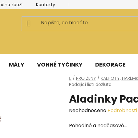
měna zboží
Kontakty
Kancelář a ateliér
Blog
MÁLY
VONNÉ TYČINKY
DEKORACE
Domů
/
PRO ŽENY
/
KALHOTY, HARÉMK
Padající listí dožluta
Aladinky Pada
Průměrné
Neohodnoceno
Podrobnosti
hodnocení
Pohodlné a nadčasové...
produktu
je