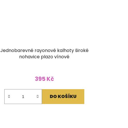
Jednobarevné rayonové kalhoty široké
nohavice plazo vínové
395 Kč
DO KOŠÍKU