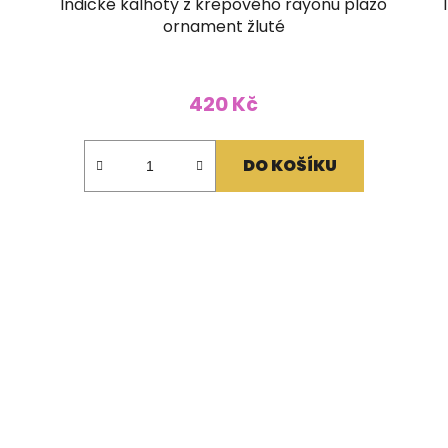
Indické kalhoty z krepového rayonu plazo
ornament žluté
420 Kč
DO KOŠÍKU