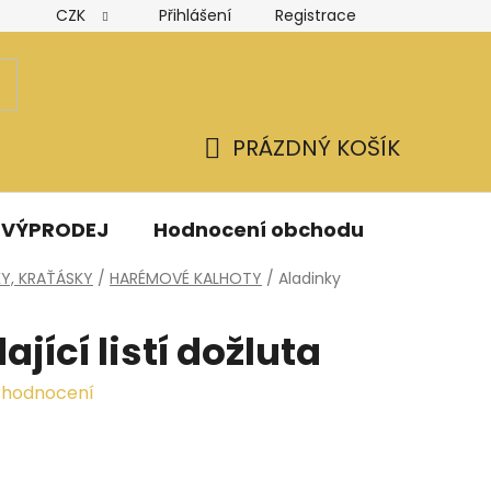
CZK
Přihlášení
Registrace
Hodnocení obchodu
Obchodní podmínky
Podmínk
PRÁZDNÝ KOŠÍK
NÁKUPNÍ
KOŠÍK
VÝPRODEJ
Hodnocení obchodu
Kontak
Y, KRAŤÁSKY
/
HARÉMOVÉ KALHOTY
/
Aladinky
jící listí dožluta
 hodnocení