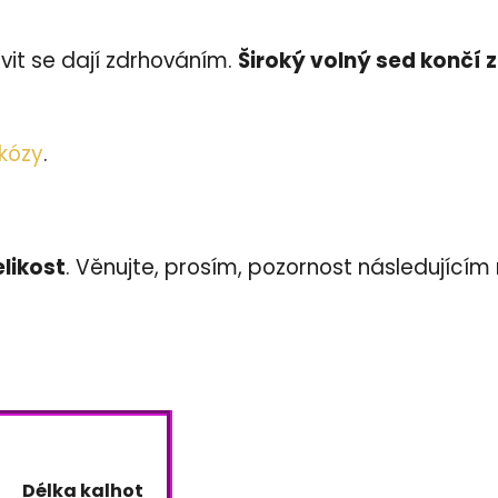
vit se dají zdrhováním.
Široký volný sed končí 
skózy
.
elikost
. Věnujte, prosím, pozornost následující
Délka kalhot