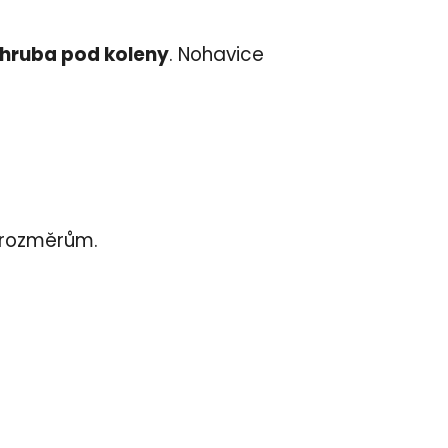
zhruba pod koleny
. Nohavice
m rozměrům.