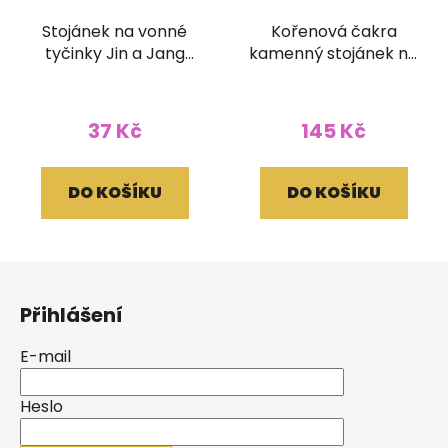
Stojánek na vonné
Kořenová čakra
tyčinky Jin a Jang
kamenný stojánek na
mosazný
vonné tyčinky
37 Kč
145 Kč
DO KOŠÍKU
DO KOŠÍKU
Z
á
Přihlášení
p
a
E-mail
t
í
Heslo