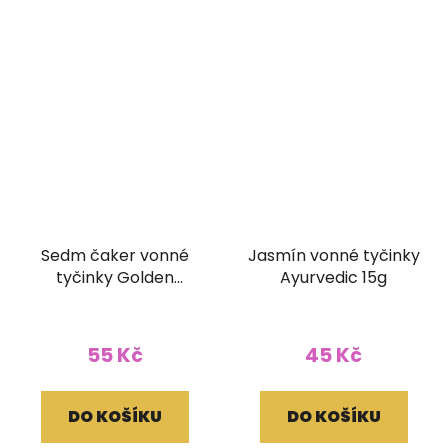
Sedm čaker vonné
Jasmín vonné tyčinky
tyčinky Golden
Ayurvedic 15g
Vijayshree 15g
55 Kč
45 Kč
DO KOŠÍKU
DO KOŠÍKU