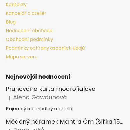
Kontakty
Kancelář a ateliér
Blog
Hodnocení obchodu
Obchodní podmínky
Podmínky ochrany osobních údajů
Mapa serveru
Nejnovější hodnocení
Pruhovaná kurta modrofialová
Alena Gawdunová
|
Hodnocení produktu je 5 z 5 hvězdiček.
Příjemný a pohodlný materiál.
Měděný náramek Mantra Óm (šířka 15 mm)