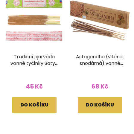
Tradiční ajurvéda
Astagandha (vitánie
vonné tyčinky Satya
snodárná) vonné
15g
tyčinky Goloka
ORGANIC 15g
45 Kč
68 Kč
DO KOŠÍKU
DO KOŠÍKU