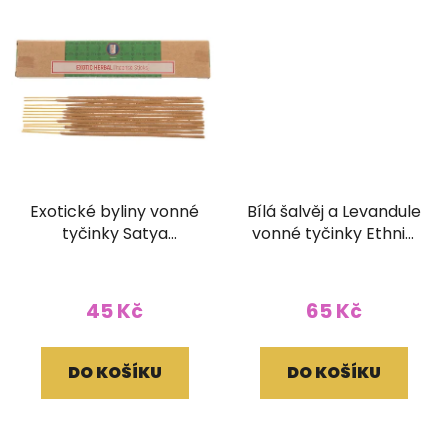
Exotické byliny vonné
Bílá šalvěj a Levandule
tyčinky Satya
vonné tyčinky Ethnic
Premium 15g
Vibes 15g se
stojánkem
45 Kč
65 Kč
DO KOŠÍKU
DO KOŠÍKU