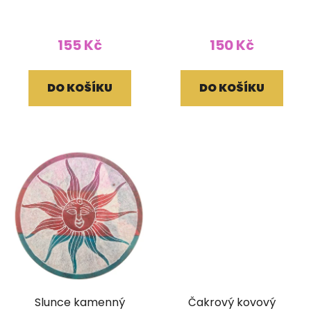
vonné tyčinky
tyčinky
155 Kč
150 Kč
DO KOŠÍKU
DO KOŠÍKU
Slunce kamenný
Čakrový kovový