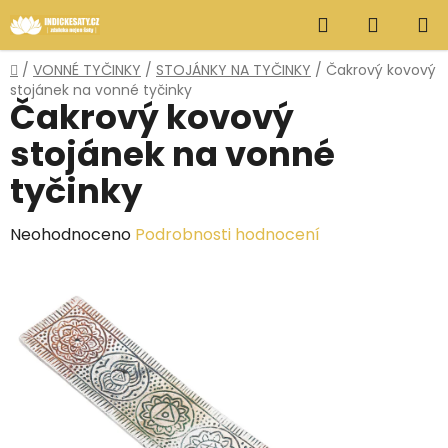
Přejít
Hledat
NÁKUP
na
obsah
KOŠÍK
Domů
/
VONNÉ TYČINKY
/
STOJÁNKY NA TYČINKY
/
Čakrový kovový
stojánek na vonné tyčinky
Čakrový kovový
stojánek na vonné
tyčinky
Průměrné
Neohodnoceno
Podrobnosti hodnocení
hodnocení
produktu
je
0,0
z
5
hvězdiček.