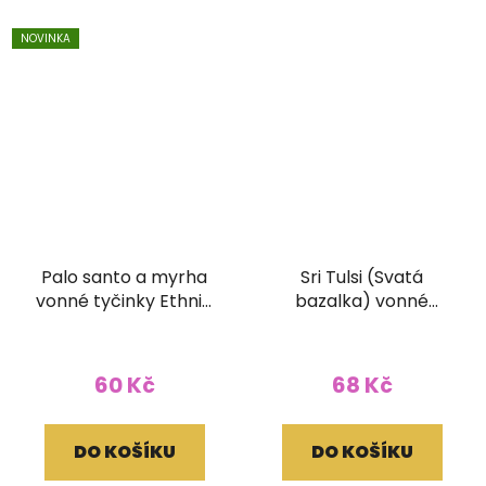
NOVINKA
Palo santo a myrha
Sri Tulsi (Svatá
vonné tyčinky Ethnic
bazalka) vonné
Vibec 15g
tyčinky Goloka
ORGANIC 15g
60 Kč
68 Kč
DO KOŠÍKU
DO KOŠÍKU