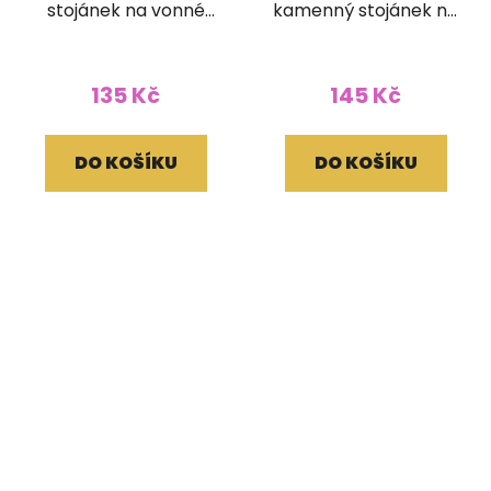
stojánek na vonné
kamenný stojánek na
tyčinky
vonné tyčinky
135 Kč
145 Kč
DO KOŠÍKU
DO KOŠÍKU