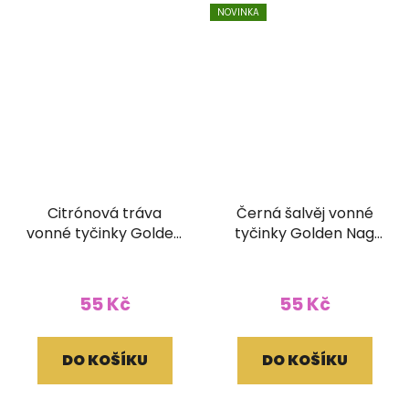
NOVINKA
Citrónová tráva
Černá šalvěj vonné
vonné tyčinky Golden
tyčinky Golden Nag
Vijayshree 15g
15g
55 Kč
55 Kč
DO KOŠÍKU
DO KOŠÍKU