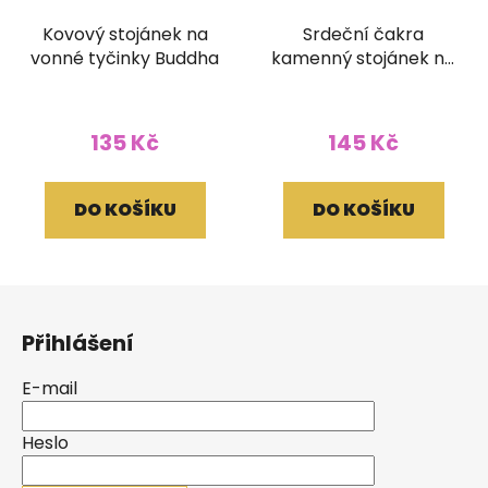
Kovový stojánek na
Srdeční čakra
vonné tyčinky Buddha
kamenný stojánek na
vonné tyčinky kulatý
135 Kč
145 Kč
DO KOŠÍKU
DO KOŠÍKU
Z
á
Přihlášení
p
a
E-mail
t
í
Heslo