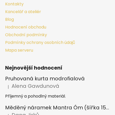
Kontakty
Kancelář a ateliér
Blog
Hodnocení obchodu
Obchodní podmínky
Podmínky ochrany osobních údajů
Mapa serveru
Nejnovější hodnocení
Pruhovaná kurta modrofialová
Alena Gawdunová
|
Hodnocení produktu je 5 z 5 hvězdiček.
Příjemný a pohodlný materiál.
Měděný náramek Mantra Óm (šířka 15 mm)