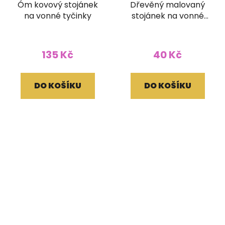
Óm kovový stojánek
Dřevěný malovaný
na vonné tyčinky
stojánek na vonné
tyčinky Čakrový
135 Kč
40 Kč
DO KOŠÍKU
DO KOŠÍKU