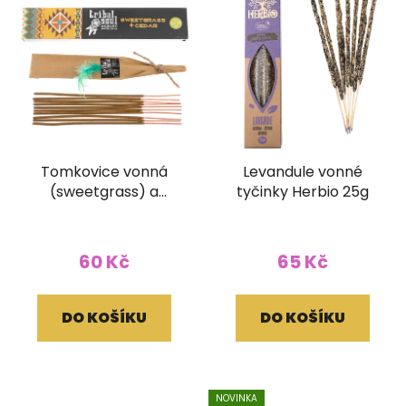
Tomkovice vonná
Levandule vonné
(sweetgrass) a
tyčinky Herbio 25g
cedrové dřevo vonné
tyčinky Tribal soul 15g
60 Kč
65 Kč
DO KOŠÍKU
DO KOŠÍKU
NOVINKA