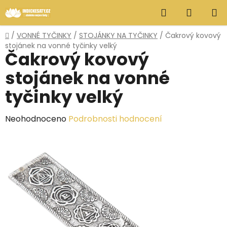
Přejít
Hledat
NÁKUP
na
obsah
KOŠÍK
Domů
/
VONNÉ TYČINKY
/
STOJÁNKY NA TYČINKY
/
Čakrový kovový
stojánek na vonné tyčinky velký
Čakrový kovový
stojánek na vonné
tyčinky velký
Průměrné
Neohodnoceno
Podrobnosti hodnocení
hodnocení
produktu
je
0,0
z
5
hvězdiček.