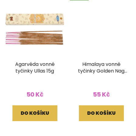
Agarvéda vonné
Himalaya vonné
tyčinky Ullas 15g
tyčinky Golden Nag
15g
50 Kč
55 Kč
DO KOŠÍKU
DO KOŠÍKU