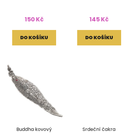
kruhový
vonné tyčinky kulatý
150 Kč
145 Kč
DO KOŠÍKU
DO KOŠÍKU
Buddha kovový
Srdeční čakra