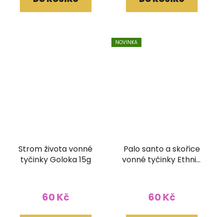
NOVINKA
Strom života vonné
Palo santo a skořice
tyčinky Goloka 15g
vonné tyčinky Ethnic
Vibec 15g
60 Kč
60 Kč