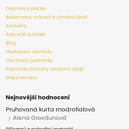
Doprava a platba
Reklamace, vrácení a výměna zboží
Kontakty
Kancelář a ateliér
Blog
Hodnocení obchodu
Obchodní podmínky
Podmínky ochrany osobních údajů
Mapa serveru
Nejnovější hodnocení
Pruhovaná kurta modrofialová
Alena Gawdunová
|
Hodnocení produktu je 5 z 5 hvězdiček.