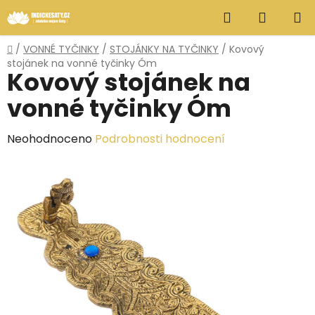
Přejít
Hledat
NÁKUP
na
obsah
KOŠÍK
Domů
/
VONNÉ TYČINKY
/
STOJÁNKY NA TYČINKY
/
Kovový
stojánek na vonné tyčinky Óm
Kovový stojánek na
vonné tyčinky Óm
Průměrné
Neohodnoceno
Podrobnosti hodnocení
hodnocení
produktu
je
0,0
z
5
hvězdiček.