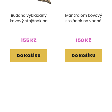
Buddha vykládaný
Mantra óm kovový
kovový stojánek na
stojánek na vonné
vonné tyčinky
tyčinky kruhový
155 Kč
150 Kč
DO KOŠÍKU
DO KOŠÍKU