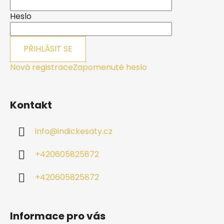
t
í
Heslo
PŘIHLÁSIT SE
Nová registrace
Zapomenuté heslo
Kontakt
info
@
indickesaty.cz
+420605825872
+420605825872
Informace pro vás