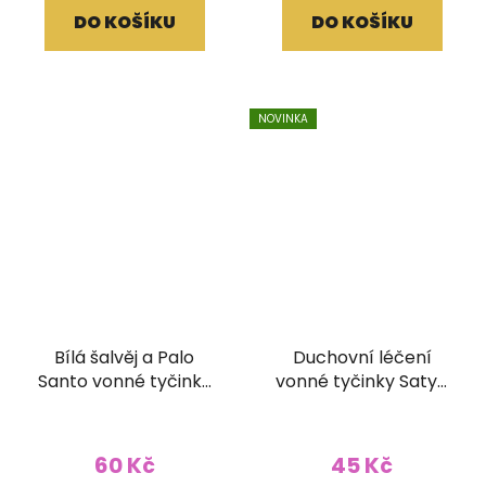
DO KOŠÍKU
DO KOŠÍKU
NOVINKA
Bílá šalvěj a Palo
Duchovní léčení
Santo vonné tyčinky
vonné tyčinky Satya
Tribal soul 15g
15g
60 Kč
45 Kč