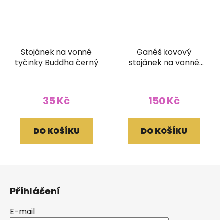
Stojánek na vonné
Ganéš kovový
tyčinky Buddha černý
stojánek na vonné
tyčinky kruhový
35 Kč
150 Kč
DO KOŠÍKU
DO KOŠÍKU
Z
á
Přihlášení
p
a
E-mail