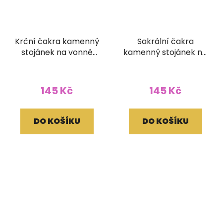
Krční čakra kamenný
Sakrální čakra
stojánek na vonné
kamenný stojánek na
tyčinky
vonné tyčinky kulatý
145 Kč
145 Kč
DO KOŠÍKU
DO KOŠÍKU