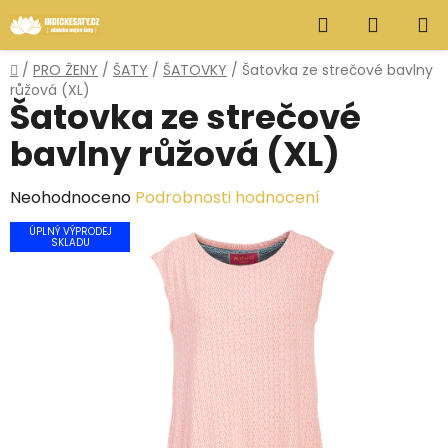
Přejít
Hledat
NÁKUP
na
obsah
KOŠÍK
Domů
/
PRO ŽENY
/
ŠATY
/
ŠATOVKY
/
Šatovka ze strečové bavlny
růžová (XL)
Šatovka ze strečové
bavlny růžová (XL)
Průměrné
Neohodnoceno
Podrobnosti hodnocení
hodnocení
ÚPLNÝ VÝPRODEJ
SKLADU
produktu
je
0,0
z
5
hvězdiček.