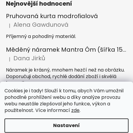
Nejnovější hodnocení
Pruhovaná kurta modrofialová
Alena Gawdunová
|
Hodnocení produktu je 5 z 5 hvězdiček.
Příjemný a pohodlný materiál.
Měděný náramek Mantra Óm (šířka 15 mm)
Dana Jirků
|
Hodnocení produktu je 5 z 5 hvězdiček.
Náramek je krásný, mnohem hezčí než na obrázku.
Doporučuji obchod, rychlé dodání zboží i skvělá
komunikace
Cookies je i tady! Slouží k tomu, abych Vám umožnil
Indický sárong z rayonu Nazar světle modrý
pohodlné prohlížení webu a díky analýze provozu
webu neustále zlepšoval jeho funkce, výkon a
Petra Hejátková
|
Hodnocení produktu je 5 z 5 hvězdiček.
použitelnost. Více informací
zde
.
Příjemný sárong, krásná barva
Nastavení