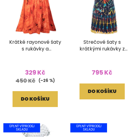
Krátké rayonové šaty
Strečové šaty s
s rukávky a
krátkými rukávky z
žabičkovaním Batika
bavlny Batika tmavě
oranžové
modré (L/XL)
329 Kč
795 Kč
450 Kč
(–26 %)
DO KOŠÍKU
DO KOŠÍKU
ÚPLNÝ VÝPRODEJ
ÚPLNÝ VÝPRODEJ
SKLADU
SKLADU