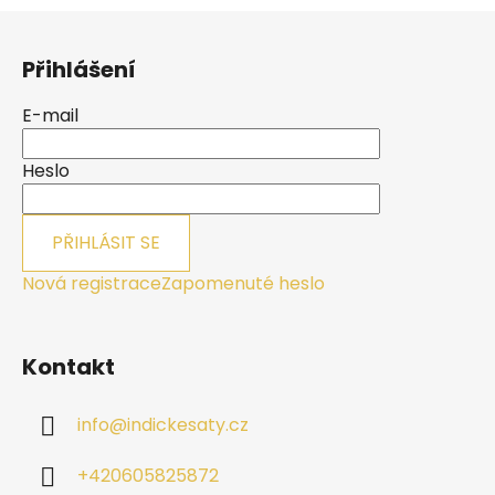
Z
á
Přihlášení
p
a
E-mail
t
í
Heslo
PŘIHLÁSIT SE
Nová registrace
Zapomenuté heslo
Kontakt
info
@
indickesaty.cz
+420605825872