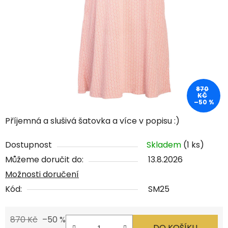
870
KČ
–50 %
Příjemná a slušivá šatovka a více v popisu :)
Dostupnost
Skladem
(1 ks)
Můžeme doručit do:
13.8.2026
Možnosti doručení
Kód:
SM25
870 Kč
–50 %
DO KOŠÍKU