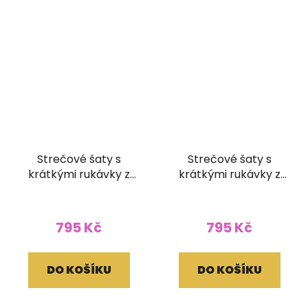
Strečové šaty s
Strečové šaty s
krátkými rukávky z
krátkými rukávky z
bavlny Batika světlé
bavlny Batika tmavě
(L/XL)
modré (L/XL)
795 Kč
795 Kč
DO KOŠÍKU
DO KOŠÍKU