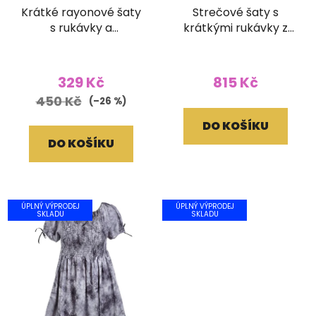
Krátké rayonové šaty
Strečové šaty s
s rukávky a
krátkými rukávky z
žabičkovaním Batika
bavlny Patchwork
oranžové
Batika černá (M/L)
329 Kč
815 Kč
450 Kč
(–26 %)
DO KOŠÍKU
DO KOŠÍKU
ÚPLNÝ VÝPRODEJ
ÚPLNÝ VÝPRODEJ
SKLADU
SKLADU