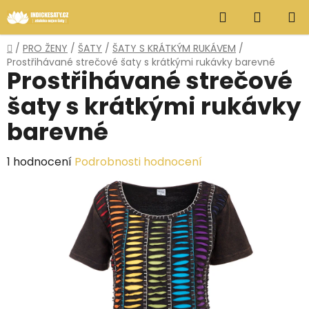
Přejít
Hledat
NÁKUP
na
obsah
KOŠÍK
Domů
/
PRO ŽENY
/
ŠATY
/
ŠATY S KRÁTKÝM RUKÁVEM
/
Prostřihávané strečové šaty s krátkými rukávky barevné
Prostřihávané strečové
šaty s krátkými rukávky
barevné
Průměrné
1 hodnocení
Podrobnosti hodnocení
hodnocení
produktu
je
5,0
z
5
hvězdiček.