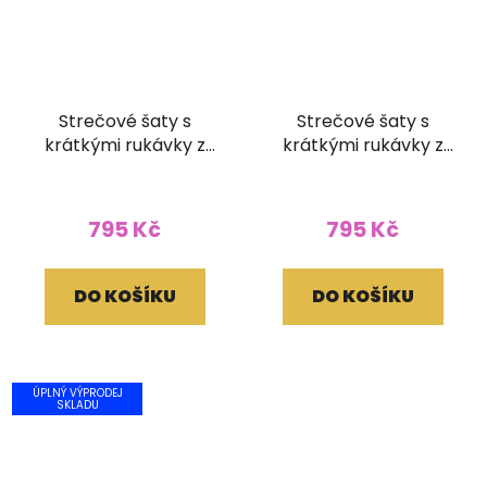
Strečové šaty s
Strečové šaty s
krátkými rukávky z
krátkými rukávky z
bavlny Batika tmavě
bavlny Batika tmavě
zelená (L/XL)
modré (L/XL)
795 Kč
795 Kč
DO KOŠÍKU
DO KOŠÍKU
ÚPLNÝ VÝPRODEJ
SKLADU