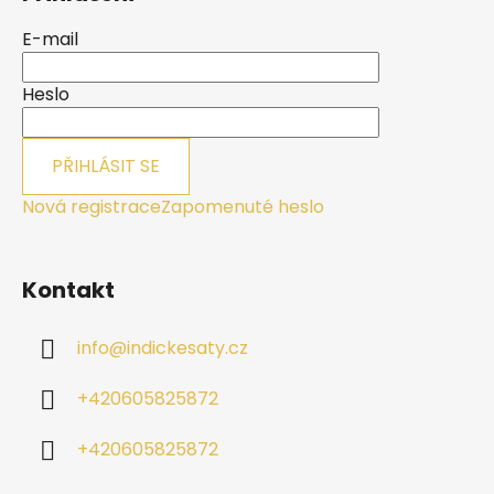
p
a
E-mail
t
í
Heslo
PŘIHLÁSIT SE
Nová registrace
Zapomenuté heslo
Kontakt
info
@
indickesaty.cz
+420605825872
+420605825872