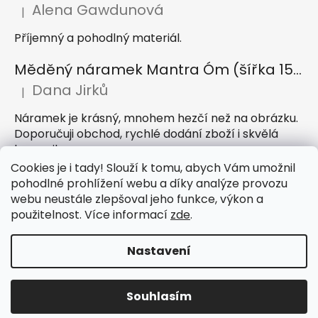
Alena Gawdunová
|
Hodnocení produktu je 5 z 5 hvězdiček.
Příjemný a pohodlný materiál.
Měděný náramek Mantra Óm (šířka 15 mm)
Dana Jirků
|
Hodnocení produktu je 5 z 5 hvězdiček.
Náramek je krásný, mnohem hezčí než na obrázku.
Doporučuji obchod, rychlé dodání zboží i skvělá
komunikace
Cookies je i tady! Slouží k tomu, abych Vám umožnil
Indický sárong z rayonu Nazar světle modrý
pohodlné prohlížení webu a díky analýze provozu
webu neustále zlepšoval jeho funkce, výkon a
Petra Hejátková
|
Hodnocení produktu je 5 z 5 hvězdiček.
použitelnost. Více informací
zde
.
Příjemný sárong, krásná barva
Nastavení
Vytvořil Shoptet
Souhlasím
Copyright 2026
IndickeSaty.cz
. Všechna práva
vyhrazena.