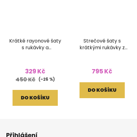
Krátké rayonové šaty
Strečové šaty s
s rukávky a
krátkými rukávky z
žabičkovaním Batika
bavlny Batika
Průměrné
hnědé
oranžové (L/XL)
hodnocení
329 Kč
795 Kč
produktu
450 Kč
(–26 %)
je
DO KOŠÍKU
5,0
DO KOŠÍKU
z
5
hvězdiček.
Z
á
Přihlášení