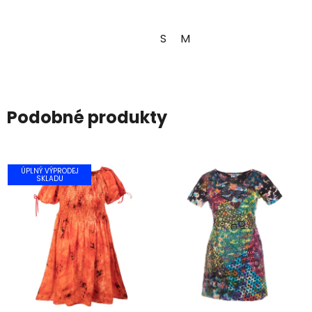
S
M
Podobné produkty
ÚPLNÝ VÝPRODEJ
SKLADU