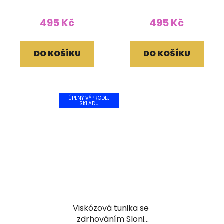
barevná
růžovočerná
495 Kč
495 Kč
DO KOŠÍKU
DO KOŠÍKU
ÚPLNÝ VÝPRODEJ
SKLADU
Viskózová tunika se
zdrhováním Sloni