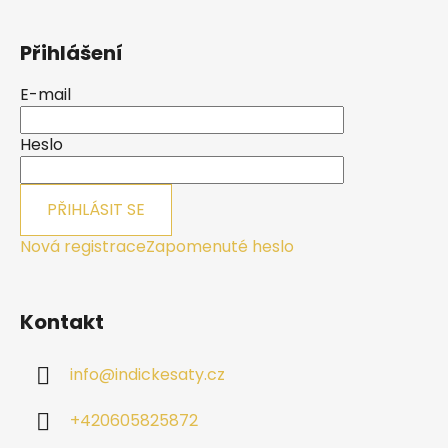
Z
á
Přihlášení
p
a
E-mail
t
í
Heslo
PŘIHLÁSIT SE
Nová registrace
Zapomenuté heslo
Kontakt
info
@
indickesaty.cz
+420605825872