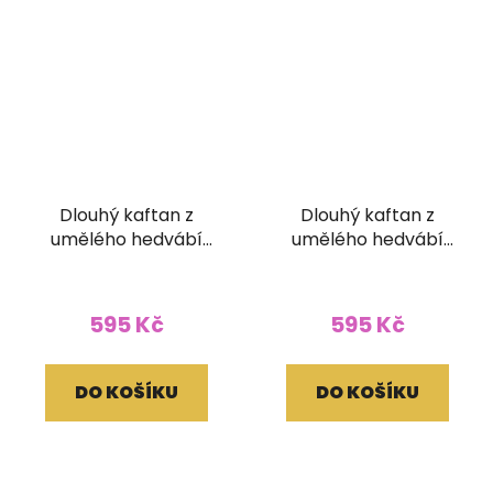
Dlouhý kaftan z
Dlouhý kaftan z
umělého hedvábí
umělého hedvábí
šedozlatý
černý
595 Kč
595 Kč
DO KOŠÍKU
DO KOŠÍKU