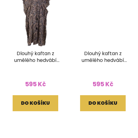
Dlouhý kaftan z
Dlouhý kaftan z
umělého hedvábí
umělého hedvábí
černozlatý
modrozelený
595 Kč
595 Kč
DO KOŠÍKU
DO KOŠÍKU