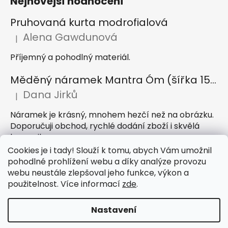
Nejnovější hodnocení
Pruhovaná kurta modrofialová
Alena Gawdunová
|
Hodnocení produktu je 5 z 5 hvězdiček.
Příjemný a pohodlný materiál.
Měděný náramek Mantra Óm (šířka 15 mm)
Dana Jirků
|
Hodnocení produktu je 5 z 5 hvězdiček.
Náramek je krásný, mnohem hezčí než na obrázku.
Doporučuji obchod, rychlé dodání zboží i skvělá
komunikace
Cookies je i tady! Slouží k tomu, abych Vám umožnil
Indický sárong z rayonu Nazar světle modrý
pohodlné prohlížení webu a díky analýze provozu
webu neustále zlepšoval jeho funkce, výkon a
Petra Hejátková
|
Hodnocení produktu je 5 z 5 hvězdiček.
použitelnost. Více informací
zde
.
Příjemný sárong, krásná barva
Nastavení