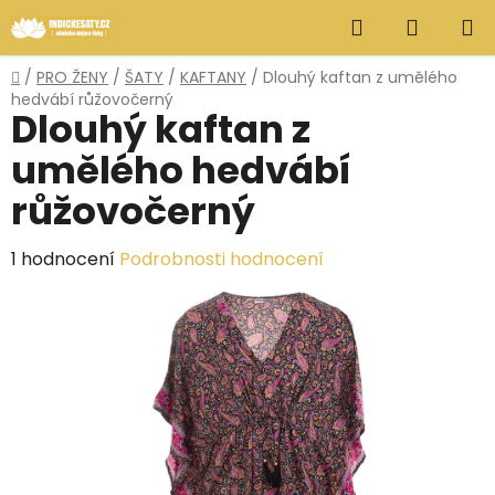
Přejít
Hledat
NÁKUP
na
obsah
KOŠÍK
Domů
/
PRO ŽENY
/
ŠATY
/
KAFTANY
/
Dlouhý kaftan z umělého
hedvábí růžovočerný
Dlouhý kaftan z
umělého hedvábí
růžovočerný
Průměrné
1 hodnocení
Podrobnosti hodnocení
hodnocení
produktu
je
5,0
z
5
hvězdiček.