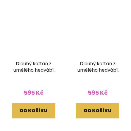
Dlouhý kaftan z
Dlouhý kaftan z
umělého hedvábí
umělého hedvábí
tmavě modrý
červenobílý
595 Kč
595 Kč
DO KOŠÍKU
DO KOŠÍKU