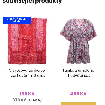
Související produkty
ÚPLNÝ VÝPRODEJ
SKLADU
Viskózová tunika se
Tunika z umělého
zdrhováním Sloni
hedvábí se
červená
žabičkováním vínová
189 Kč
495 Kč
330 Kč
(–42 %)