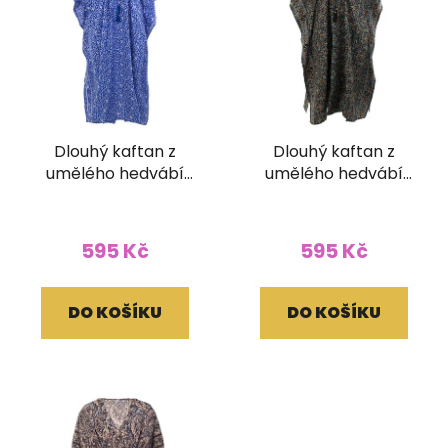
Dlouhý kaftan z
Dlouhý kaftan z
umělého hedvábí
umělého hedvábí
modrobílý
černozelený
595 Kč
595 Kč
DO KOŠÍKU
DO KOŠÍKU