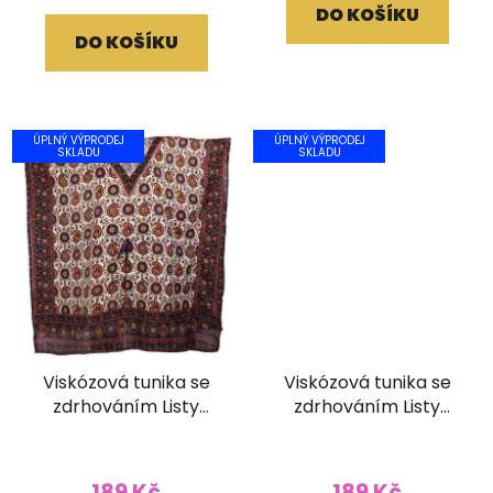
DO KOŠÍKU
DO KOŠÍKU
ÚPLNÝ VÝPRODEJ
ÚPLNÝ VÝPRODEJ
SKLADU
SKLADU
Viskózová tunika se
Viskózová tunika se
zdrhováním Listy
zdrhováním Listy
černočervená
červená
189 Kč
189 Kč