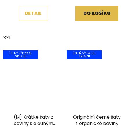
je
5,0
DETAIL
DO KOŠÍKU
z
5
hvězdiček.
XXL
ÚPLNÝ VÝPRODEJ
ÚPLNÝ VÝPRODEJ
SKLADU
SKLADU
(M) Krátké šaty z
Originální černé šaty
bavlny s dlouhým
z organické bavlny
rukávem a flitry černé