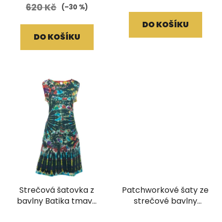
620 Kč
(–30 %)
DO KOŠÍKU
DO KOŠÍKU
Strečová šatovka z
Patchworkové šaty ze
bavlny Batika tmavě
strečové bavlny
zelená (XL)
stonewash