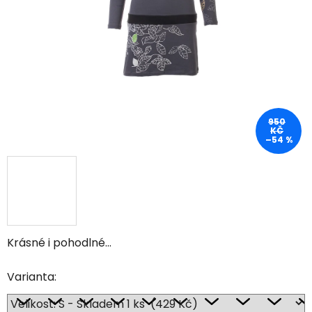
950
KČ
–54 %
Krásné i pohodlné...
Varianta: