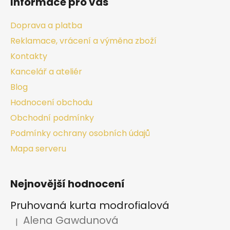
Informace pro vás
Doprava a platba
Reklamace, vrácení a výměna zboží
Kontakty
Kancelář a ateliér
Blog
Hodnocení obchodu
Obchodní podmínky
Podmínky ochrany osobních údajů
Mapa serveru
Nejnovější hodnocení
Pruhovaná kurta modrofialová
Alena Gawdunová
|
Hodnocení produktu je 5 z 5 hvězdiček.