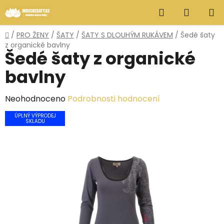
Přejít
Hledat
NÁKUP
na
obsah
KOŠÍK
Domů
/
PRO ŽENY
/
ŠATY
/
ŠATY S DLOUHÝM RUKÁVEM
/
Šedé šaty
z organické bavlny
Šedé šaty z organické
bavlny
Průměrné
Neohodnoceno
Podrobnosti hodnocení
hodnocení
ÚPLNÝ VÝPRODEJ
SKLADU
produktu
je
0,0
z
5
hvězdiček.