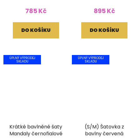
785 Kč
895 Kč
DO KOŠÍKU
DO KOŠÍKU
ÚPLNÝ VÝPRODEJ
ÚPLNÝ VÝPRODEJ
SKLADU
SKLADU
Krátké bavlněné šaty
(S/M) Šatovka z
Mandaly černofialové
bavlny červená