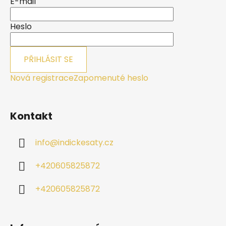
E-mail
t
í
Heslo
PŘIHLÁSIT SE
Nová registrace
Zapomenuté heslo
Kontakt
info
@
indickesaty.cz
+420605825872
+420605825872