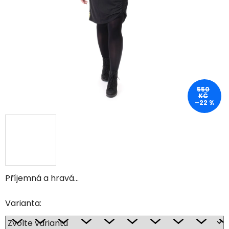
550
KČ
–22 %
Příjemná a hravá...
Varianta: