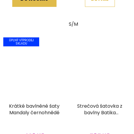
S/M
ÚPLNÝ VÝPRODEJ
SKLADU
Krátké bavlněné šaty
Strečová šatovka z
Mandaly černohnědé
bavlny Batika
podzimní oranžová
Průměrné
(XL)
hodnocení