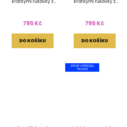
krátkými rukávky z
krátkými rukávky z
bavlny Batika tmavě
bavlny Batika tmavě
modré (L/XL)
modré (L/XL)
795 Kč
795 Kč
DO KOŠÍKU
DO KOŠÍKU
ÚPLNÝ VÝPRODEJ
SKLADU