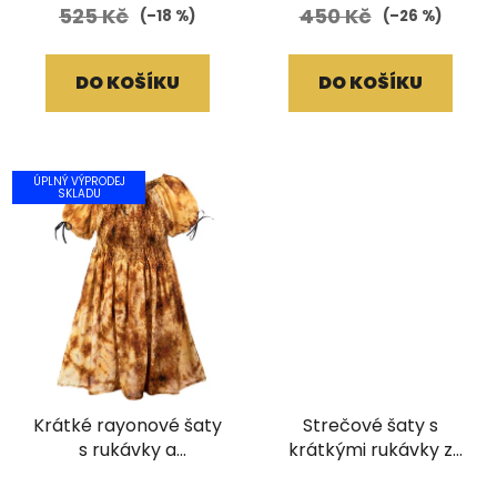
525 Kč
450 Kč
(–18 %)
(–26 %)
DO KOŠÍKU
DO KOŠÍKU
ÚPLNÝ VÝPRODEJ
SKLADU
Krátké rayonové šaty
Strečové šaty s
s rukávky a
krátkými rukávky z
žabičkovaním Batika
bavlny Patchwork