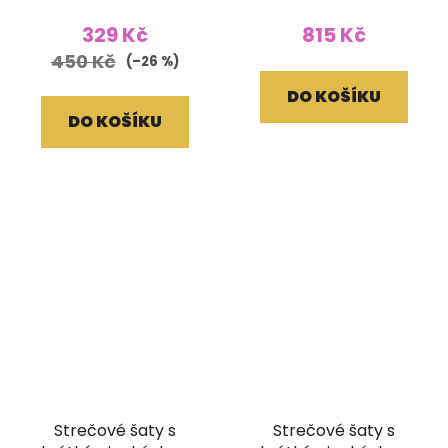
žlutohnědé
Batika černá (M/L)
329 Kč
815 Kč
450 Kč
(–26 %)
DO KOŠÍKU
DO KOŠÍKU
Strečové šaty s
Strečové šaty s