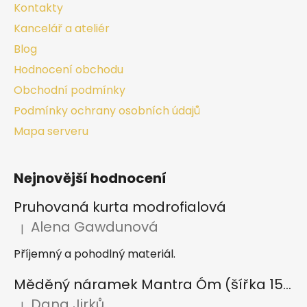
Kontakty
Kancelář a ateliér
Blog
Hodnocení obchodu
Obchodní podmínky
Podmínky ochrany osobních údajů
Mapa serveru
Nejnovější hodnocení
Pruhovaná kurta modrofialová
Alena Gawdunová
|
Hodnocení produktu je 5 z 5 hvězdiček.
Příjemný a pohodlný materiál.
Měděný náramek Mantra Óm (šířka 15 mm)
Dana Jirků
|