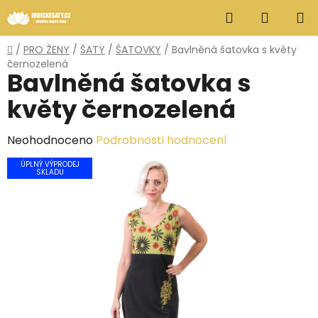
Přejít
Hledat
NÁKUP
na
obsah
KOŠÍK
Domů
/
PRO ŽENY
/
ŠATY
/
ŠATOVKY
/
Bavlněná šatovka s květy
černozelená
Bavlněná šatovka s
květy černozelená
Průměrné
Neohodnoceno
Podrobnosti hodnocení
hodnocení
ÚPLNÝ VÝPRODEJ
SKLADU
produktu
je
0,0
z
5
hvězdiček.