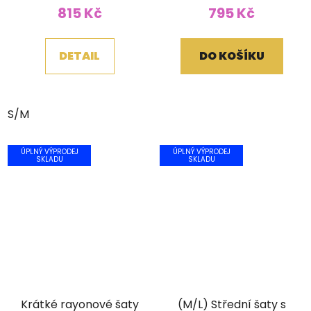
hodnocení
815 Kč
795 Kč
produktu
je
DETAIL
DO KOŠÍKU
5,0
z
5
S/M
hvězdiček.
ÚPLNÝ VÝPRODEJ
ÚPLNÝ VÝPRODEJ
SKLADU
SKLADU
Krátké rayonové šaty
(M/L) Střední šaty s