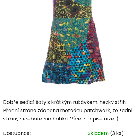
5
hvězdiček.
Dobře sedící šaty s krátkým rukávkem, hezký střih.
Přední strana zdobena metodou patchwork, ze zadní
strany vícebarevná batika. Více v popise níže :)
Dostupnost
Skladem
(3 ks)