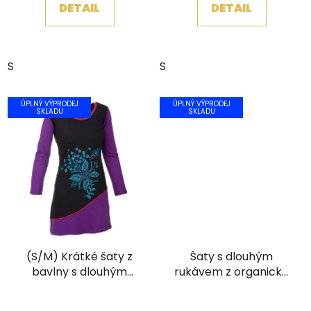
DETAIL
DETAIL
z
5
hvězdiček.
S
S
ÚPLNÝ VÝPRODEJ
ÚPLNÝ VÝPRODEJ
SKLADU
SKLADU
(S/M) Krátké šaty z
Šaty s dlouhým
bavlny s dlouhým
rukávem z organické
rukávem a výšivkou
bavlny modré
Průměrné
černofialové