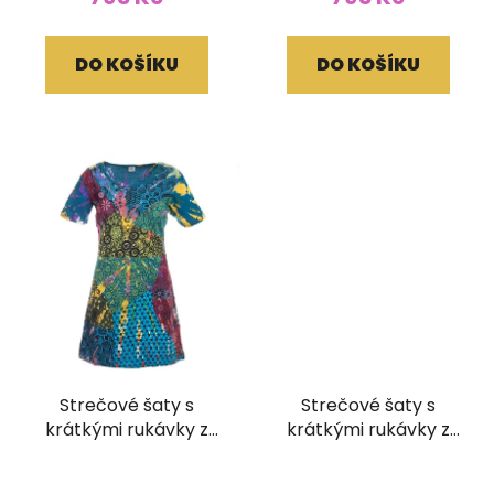
DO KOŠÍKU
DO KOŠÍKU
Strečové šaty s
Strečové šaty s
krátkými rukávky z
krátkými rukávky z
bavlny Patchwork
bavlny Batika tmavě
Průměrné
Batika modré
zelená (L/XL)