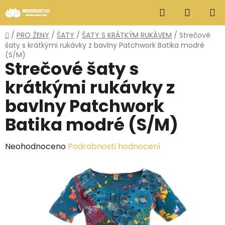
Přejít
Hledat
NÁKUP
na
obsah
KOŠÍK
Domů
/
PRO ŽENY
/
ŠATY
/
ŠATY S KRÁTKÝM RUKÁVEM
/
Strečové
šaty s krátkými rukávky z bavlny Patchwork Batika modré
(S/M)
Strečové šaty s
krátkými rukávky z
bavlny Patchwork
Batika modré (S/M)
Průměrné
Neohodnoceno
Podrobnosti hodnocení
hodnocení
produktu
je
0,0
z