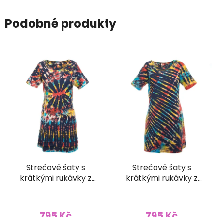
Podobné produkty
Strečové šaty s
Strečové šaty s
krátkými rukávky z
krátkými rukávky z
bavlny Batika tmavě
bavlny Batika tmavě
modré (L/XL)
modré (L/XL)
795 Kč
795 Kč