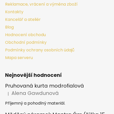
Reklamace, vrácení a výměna zboží
Kontakty
Kancelář a ateliér
Blog
Hodnocení obchodu
Obchodní podmínky
Podmínky ochrany osobních údajů
Mapa serveru
Nejnovější hodnocení
Pruhovaná kurta modrofialová
Alena Gawdunová
|
Hodnocení produktu je 5 z 5 hvězdiček.
Příjemný a pohodlný materiál.