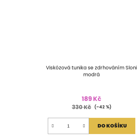
Viskózová tunika se zdrhováním Sloni
modrá
189 Kč
330 Kč
(–42 %)
DO KOŠÍKU