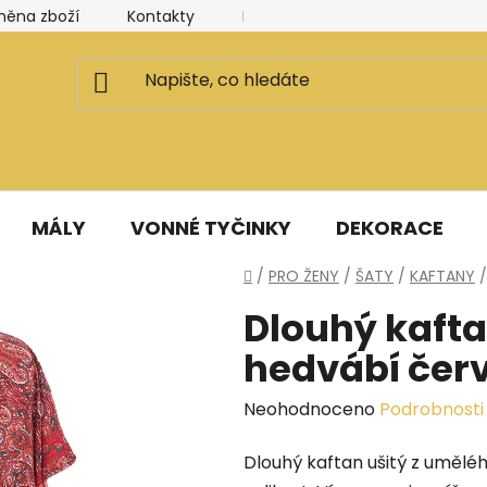
měna zboží
Kontakty
Kancelář a ateliér
Blog
MÁLY
VONNÉ TYČINKY
DEKORACE
Domů
/
PRO ŽENY
/
ŠATY
/
KAFTANY
/
Dlouhý kaft
hedvábí čer
Průměrné
Neohodnoceno
Podrobnosti
hodnocení
Dlouhý kaftan ušitý z umělé
produktu