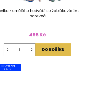
unika z umělého hedvábí se žabičkováním
barevná
495 Kč
DO KOŠÍKU
LNÝ VÝPRODEJ
SKLADU