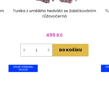
ím
Tunika z umělého hedvábí se žabičkováním
T
růžovočerná
495 Kč
DO KOŠÍKU
ÚPLNÝ VÝPRODEJ
ÚP
SKLADU