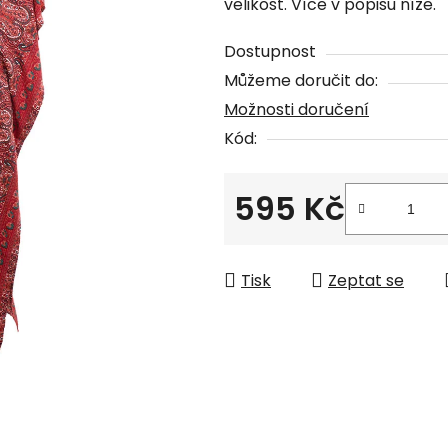
velikost. Více v popisu níže.
je
0,0
Dostupnost
z
Můžeme doručit do:
5
Možnosti doručení
hvězdiček.
Kód:
595 Kč
Měrná cena:
Tisk
Zeptat se