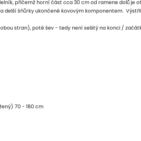
bdelník, přičemž horní část cca 30 cm od ramene dolů je o
a delší šňůrky ukončené kovovým komponentem. Výstřih 
bou stran), poté šev - tedy není sešitý na konci / začátk
žený) 70 - 180 cm