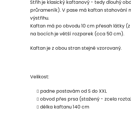
Střih je klasický kaftanový - tedy dlouhý o
průrameník). V pase má kaftan stahování n
výstřihu.
Kaftan má po obvodu 10 cm přesah látky (z o
na bocích je větší rozparek (cca 50 cm).
Kaftan je z obou stran stejně vzorovaný.
Velikost:
padne postavám od S do XXL
obvod přes prsa (stažený - zcela rozta
délka kaftanu 140 cm