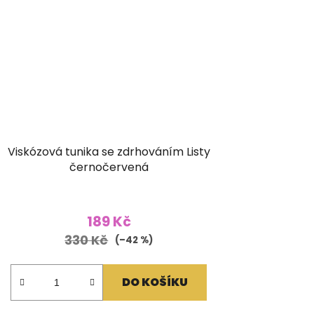
Viskózová tunika se zdrhováním Listy
černočervená
189 Kč
330 Kč
(–42 %)
DO KOŠÍKU