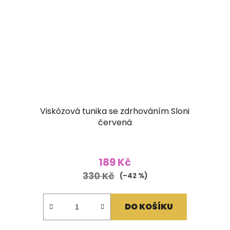
Viskózová tunika se zdrhováním Sloni
červená
189 Kč
330 Kč
(–42 %)
DO KOŠÍKU