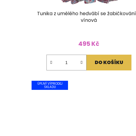
Tunika z umělého hedvábí se žabičkován
vínová
495 Kč
DO KOŠÍKU
ÚPLNÝ VÝPRODEJ
SKLADU