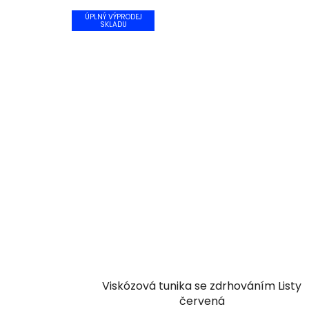
ÚPLNÝ VÝPRODEJ
SKLADU
Viskózová tunika se zdrhováním Listy
červená