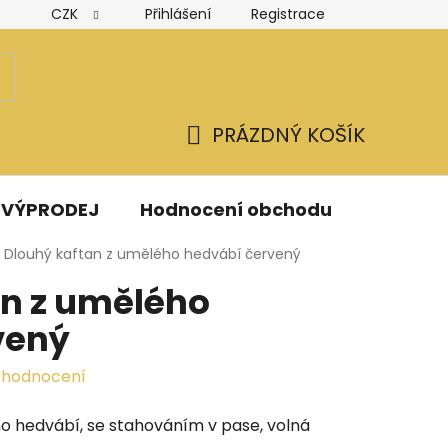
CZK
Přihlášení
Registrace
Hodnocení obchodu
Obchodní podmínky
Podmínk
PRÁZDNÝ KOŠÍK
NÁKUPNÍ
KOŠÍK
VÝPRODEJ
Hodnocení obchodu
Kontak
Dlouhý kaftan z umělého hedvábí červený
an z umělého
vený
 hodnocení
ho hedvábí, se stahováním v pase, volná