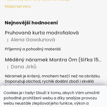
Mapa serveru
Nejnovější hodnocení
Pruhovaná kurta modrofialová
Alena Gawdunová
|
Hodnocení produktu je 5 z 5 hvězdiček.
Příjemný a pohodlný materiál.
Měděný náramek Mantra Óm (šířka 15 mm)
Dana Jirků
|
Hodnocení produktu je 5 z 5 hvězdiček.
Náramek je krásný, mnohem hezčí než na obrázku.
Doporučuji obchod, rychlé dodání zboží i skvělá
komunikace
Cookies je i tady! Slouží k tomu, abych Vám umožnil
Indický sárong z rayonu Nazar světle modrý
pohodlné prohlížení webu a díky analýze provozu
webu neustále zlepšoval jeho funkce, výkon a
Petra Hejátková
|
Hodnocení produktu je 5 z 5 hvězdiček.