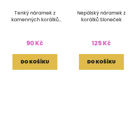
Tenký náramek z
Nepálský náramek z
kamenných korálků
korálků Sloneček
barva malachit
90 Kč
125 Kč
DO KOŠÍKU
DO KOŠÍKU