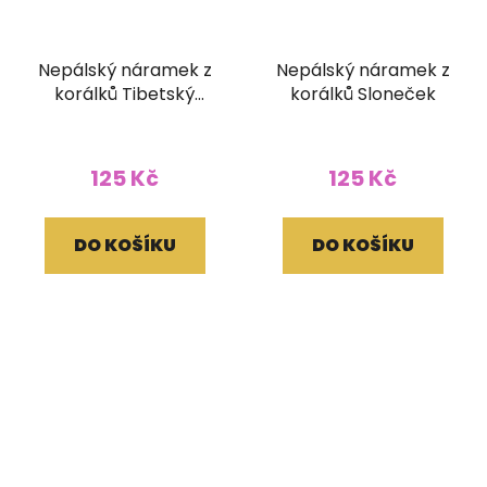
Nepálský náramek z
Nepálský náramek z
korálků Tibetský
korálků Sloneček
korálek
125 Kč
125 Kč
DO KOŠÍKU
DO KOŠÍKU