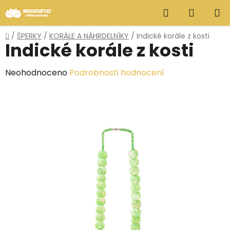
Přejít
Hledat
NÁKUP
na
obsah
KOŠÍK
Domů
/
ŠPERKY
/
KORÁLE A NÁHRDELNÍKY
/
Indické korále z kosti
Indické korále z kosti
Průměrné
Neohodnoceno
Podrobnosti hodnocení
hodnocení
produktu
je
0,0
z
5
hvězdiček.