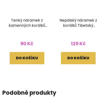
Tenký náramek z
Nepálský náramek z
kamenných korálků
korálků Tibetský
barevný
korálek
90 Kč
125 Kč
DO KOŠÍKU
DO KOŠÍKU
Podobné produkty