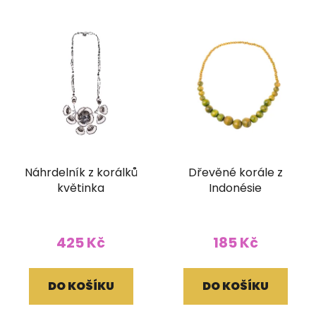
Náhrdelník z korálků
Dřevěné korále z
květinka
Indonésie
425 Kč
185 Kč
DO KOŠÍKU
DO KOŠÍKU