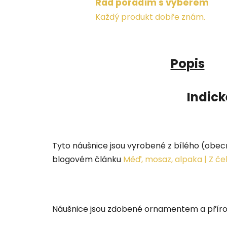
Rád poradím s výběrem
Každý produkt dobře znám.
Popis
Indick
Tyto náušnice jsou vyrobené z bílého (obec
blogovém článku
Měď, mosaz, alpaka | Z č
Náušnice jsou zdobené ornamentem a přír