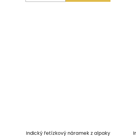
Indický řetízkový náramek z alpaky
I