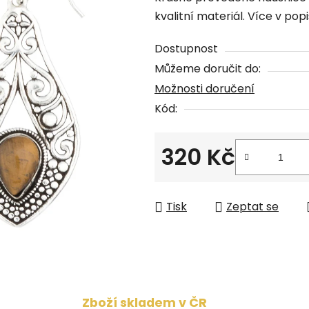
produktu
kvalitní materiál. Více v popi
je
0,0
Dostupnost
z
Můžeme doručit do:
5
Možnosti doručení
hvězdiček.
Kód:
320 Kč
Měrná cena:
Tisk
Zeptat se
Zboží skladem v ČR