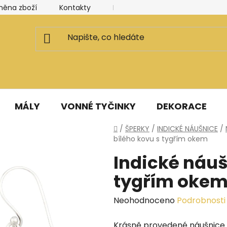
měna zboží
Kontakty
Kancelář a ateliér
Blog
MÁLY
VONNÉ TYČINKY
DEKORACE
Domů
/
ŠPERKY
/
INDICKÉ NÁUŠNICE
/
bílého kovu s tygřím okem
Indické náuš
tygřím oke
Průměrné
Neohodnoceno
Podrobnosti
hodnocení
Krásně provedené náušnice 