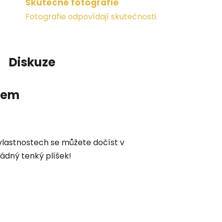
Skutečné fotografie
Fotografie odpovídají skutečnosti.
Diskuze
item
 vlastnostech se můžete dočíst v
 žádný tenký plíšek!