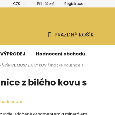
CZK
Přihlášení
Registrace
Hodnocení obchodu
Obchodní podmínky
Podmínk
PRÁZDNÝ KOŠÍK
NÁKUPNÍ
KOŠÍK
VÝPRODEJ
Hodnocení obchodu
Kontak
NÁUŠNICE MOSAZ, BÍLÝ KOV
/
Indické náušnice z
nice z bílého kovu s
m
 hodnocení
z Indie, zdobené ornamentem a minerálem,