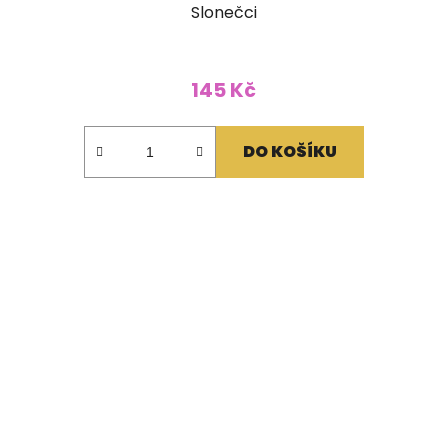
Slonečci
145 Kč
DO KOŠÍKU