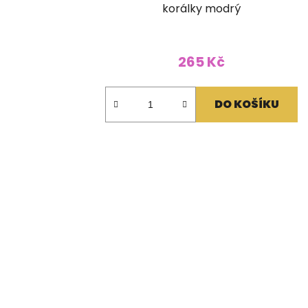
korálky modrý
265 Kč
DO KOŠÍKU