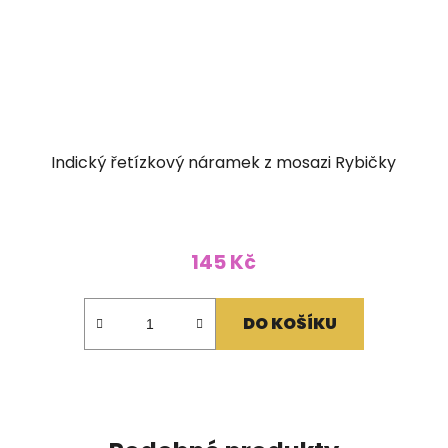
Indický řetízkový náramek z mosazi Rybičky
145 Kč
DO KOŠÍKU