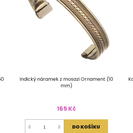
50
Indický náramek z mosazi Ornament (10
K
mm)
165 Kč
DO KOŠÍKU