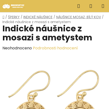
Přejít
Hledat
NÁKUP
na
obsah
KOŠÍK
Domů
/
ŠPERKY
/
INDICKÉ NÁUŠNICE
/
NÁUŠNICE MOSAZ, BÍLÝ KOV
/
Indické náušnice z mosazi s ametystem
Indické náušnice z
mosazi s ametystem
Průměrné
Neohodnoceno
Podrobnosti hodnocení
hodnocení
produktu
je
0,0
z
5
hvězdiček.