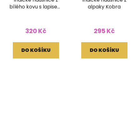
bílého kovu s lapisem
alpaky Kobra
lazuli
320 Kč
295 Kč
DO KOŠÍKU
DO KOŠÍKU