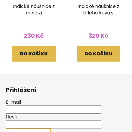
Indické náušnice z
Indické náušnice z
mosazi
bílého kovu s
labradoritem a
peříčky
230 Kč
320 Kč
DO KOŠÍKU
DO KOŠÍKU
Z
á
Přihlášení
p
a
E-mail
t
í
Heslo