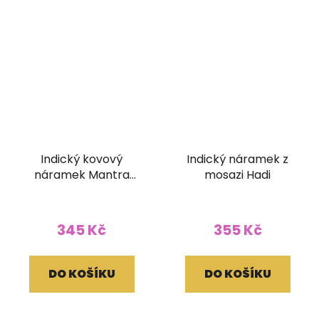
Indický kovový
Indický náramek z
náramek Mantra
mosazi Hadi
Panchakshari (30
mm)
345 Kč
355 Kč
DO KOŠÍKU
DO KOŠÍKU