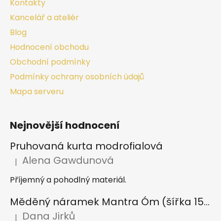
Kontakty
Kancelář a ateliér
Blog
Hodnocení obchodu
Obchodní podmínky
Podmínky ochrany osobních údajů
Mapa serveru
Nejnovější hodnocení
Pruhovaná kurta modrofialová
Alena Gawdunová
|
Hodnocení produktu je 5 z 5 hvězdiček.
Příjemný a pohodlný materiál.
Měděný náramek Mantra Óm (šířka 15 mm)
Dana Jirků
|