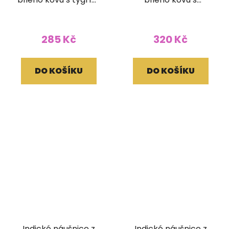
okem
labradoritem
285 Kč
320 Kč
DO KOŠÍKU
DO KOŠÍKU
Indické náušnice z
Indické náušnice z