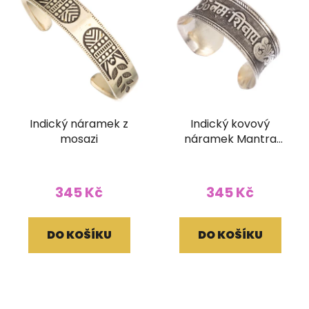
Indický náramek z
Indický kovový
mosazi
náramek Mantra
Panchakshari (30
mm)
345 Kč
345 Kč
DO KOŠÍKU
DO KOŠÍKU