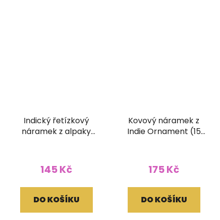
Indický řetízkový
Kovový náramek z
náramek z alpaky
Indie Ornament (15
Slonečci
mm)
145 Kč
175 Kč
DO KOŠÍKU
DO KOŠÍKU