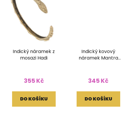
Indický náramek z
Indický kovový
mosazi Hadi
náramek Mantra
Panchakshari (30
mm)
355 Kč
345 Kč
DO KOŠÍKU
DO KOŠÍKU