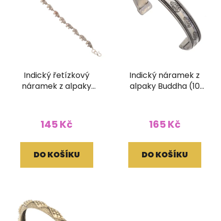
Indický řetízkový
Indický náramek z
náramek z alpaky
alpaky Buddha (10
Slonečci
mm)
145 Kč
165 Kč
DO KOŠÍKU
DO KOŠÍKU