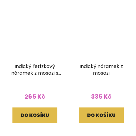
Indický řetízkový
Indický náramek z
náramek z mosazi s
mosazi
korálky červený
265 Kč
335 Kč
DO KOŠÍKU
DO KOŠÍKU