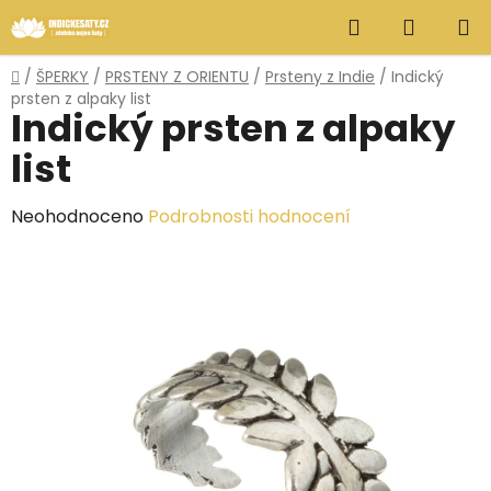
Přejít
Hledat
NÁKUP
na
obsah
KOŠÍK
Domů
/
ŠPERKY
/
PRSTENY Z ORIENTU
/
Prsteny z Indie
/
Indický
prsten z alpaky list
Indický prsten z alpaky
list
Průměrné
Neohodnoceno
Podrobnosti hodnocení
hodnocení
produktu
je
0,0
z
5
hvězdiček.