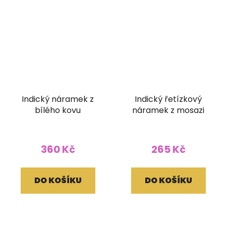
Indický náramek z
Indický řetízkový
bílého kovu
náramek z mosazi
360 Kč
265 Kč
DO KOŠÍKU
DO KOŠÍKU