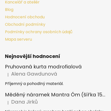
Kancelář a ateliér
Blog
Hodnocení obchodu
Obchodní podmínky
Podmínky ochrany osobních údajů
Mapa serveru
Nejnovější hodnocení
Pruhovaná kurta modrofialová
Alena Gawdunová
|
Hodnocení produktu je 5 z 5 hvězdiček.
Příjemný a pohodlný materiál.
Měděný náramek Mantra Óm (šířka 15 mm)
Dana Jirků
|
Hodnocení produktu je 5 z 5 hvězdiček.