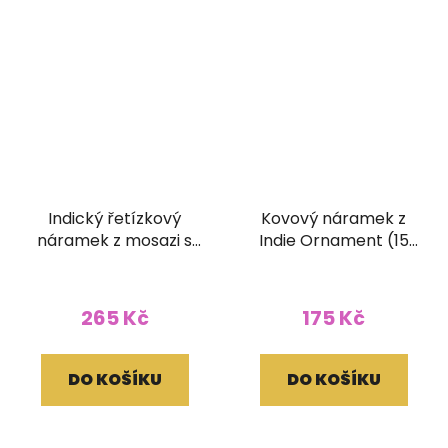
Indický řetízkový
Kovový náramek z
náramek z mosazi s
Indie Ornament (15
korálky tyrkysový
mm)
265 Kč
175 Kč
DO KOŠÍKU
DO KOŠÍKU