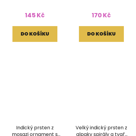
145 Kč
170 Kč
DO KOŠÍKU
DO KOŠÍKU
Indický prsten z
Velký indický prsten z
mosazi ornament s
alpaky spirály a tygří