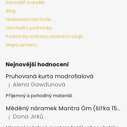
Kancelář a ateliér
Blog
Hodnocení obchodu
Obchodní podmínky
Podmínky ochrany osobních údajů
Mapa serveru
Nejnovější hodnocení
Pruhovaná kurta modrofialová
Alena Gawdunová
|
Hodnocení produktu je 5 z 5 hvězdiček.
Příjemný a pohodlný materiál.
Měděný náramek Mantra Óm (šířka 15 mm)
Dana Jirků
|
Hodnocení produktu je 5 z 5 hvězdiček.