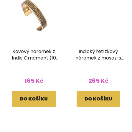
Kovový náramek z
Indický řetízkový
Indie Ornament (10
náramek z mosazi s
mm)
korálky červený
165 Kč
265 Kč
DO KOŠÍKU
DO KOŠÍKU