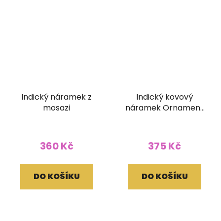
Indický náramek z
Indický kovový
mosazi
náramek Ornament
(25 mm)
360 Kč
375 Kč
DO KOŠÍKU
DO KOŠÍKU