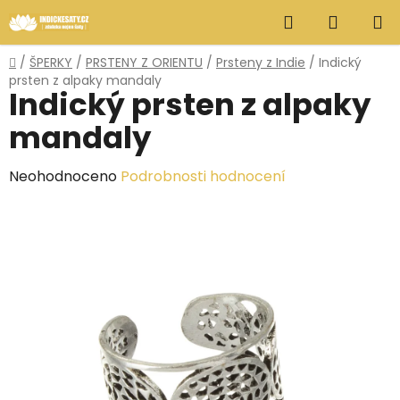
Přejít
Hledat
NÁKUP
na
obsah
KOŠÍK
Domů
/
ŠPERKY
/
PRSTENY Z ORIENTU
/
Prsteny z Indie
/
Indický
prsten z alpaky mandaly
Indický prsten z alpaky
mandaly
Průměrné
Neohodnoceno
Podrobnosti hodnocení
hodnocení
produktu
je
0,0
z
5
hvězdiček.